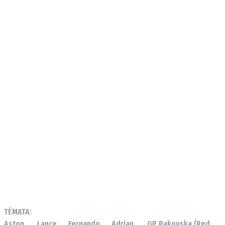
TÉMATA:
Aston
Lance
Fernando
Adrian
GP Rakouska (Red