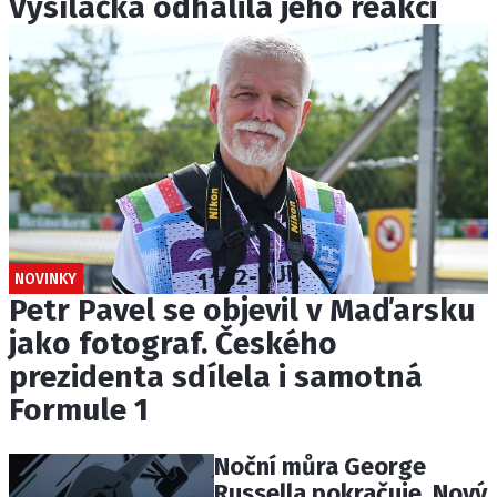
Vysílačka odhalila jeho reakci
NOVINKY
Petr Pavel se objevil v Maďarsku
jako fotograf. Českého
prezidenta sdílela i samotná
Formule 1
Noční můra George
Russella pokračuje. Nový