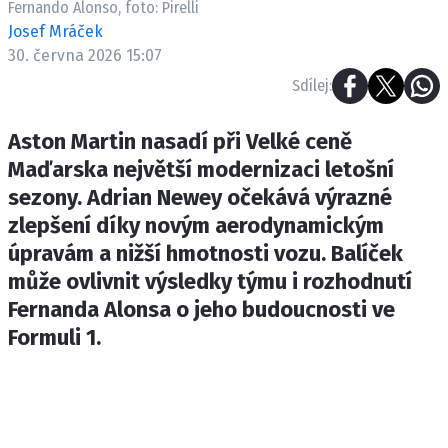
Fernando Alonso, foto: Pirelli
ETICKÝ KODEX
Josef Mráček
KONTAKT
30. června 2026 15:07
VYDAVATEL
Sdílej:
INZERCE
OSOBNÍ ÚDAJE / COOKIES
Aston Martin nasadí při Velké ceně
Maďarska největší modernizaci letošní
sezony. Adrian Newey očekává výrazné
zlepšení díky novým aerodynamickým
Provozovatelem serveru F1NEWS.cz je
úpravám a nižší hmotnosti vozu. Balíček
INCORP MEDIA GROUP s.r.o., IČ: 118 23 054
může ovlivnit výsledky týmu i rozhodnutí
Fernanda Alonsa o jeho budoucnosti ve
Formuli 1.