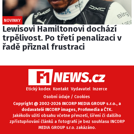
NOVINKY
Lewisovi Hamiltonovi dochází
trpělivost. Po třetí penalizaci v
řadě přiznal frustraci
Etický kodex
Kontakt
Vydavatel
Inzerce
Osobní údaje / Cookies
Copyright @ 2002-2026 INCORP MEDIA GROUP s.r.o., a
dodavatelé INCORP images, Profimedia a ČTK.
Jakékoliv užití obsahu včetne převzetí, šíření či dalšího
zpřístupňování článků a fotografií je bez souhlasu INCORP
MEDIA GROUP s.r.o. zakázáno.