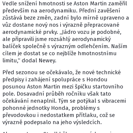
Vedle snížení hmotnosti se Aston Martin zaměřil
především na aerodynamiku. Přední zavěšení
zůstává beze změn, zadní bylo mírně upraveno a
vůz dostane nový nos i výrazně přepracované
aerodynamické prvky. „Jádro vozu je podobné,
ale připravili jsme rozsáhlý aerodynamický
balíček společně s výrazným odlehčením. Naším
cílem je dostat se co nejblíže hmotnostnímu
limitu,“ dodal Newey.
Před sezonou se očekávalo, že nové technické
předpisy i zahájení spolupráce s Hondou
posunou Aston Martin mezi špičku startovního
pole. Dosavadní průběh ročníku však tato
očekávání nenaplnil. Tým se potýkal s vibracemi
pohonné jednotky Honda, problémy s
převodovkou i nedostatkem přítlaku, což se
výrazně podepsalo na jeho výsledcích.