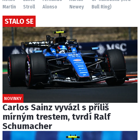
Martin
Stroll
Alonso
Newey
Bull Ring)
STALO SE
NOVINKY
Carlos Sainz vyvázl s příliš
mírným trestem, tvrdí Ralf
Schumacher