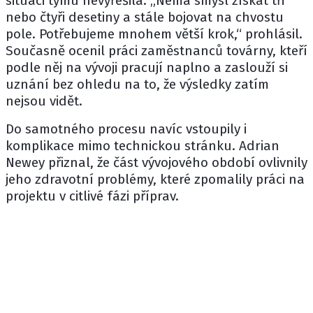
situaci týmu nevyřešila. „Nemá smysl získat tři
nebo čtyři desetiny a stále bojovat na chvostu
pole. Potřebujeme mnohem větší krok,“ prohlásil.
Současně ocenil práci zaměstnanců továrny, kteří
podle něj na vývoji pracují naplno a zaslouží si
uznání bez ohledu na to, že výsledky zatím
nejsou vidět.
Do samotného procesu navíc vstoupily i
komplikace mimo technickou stránku. Adrian
Newey přiznal, že část vývojového období ovlivnily
jeho zdravotní problémy, které zpomalily práci na
projektu v citlivé fázi příprav.