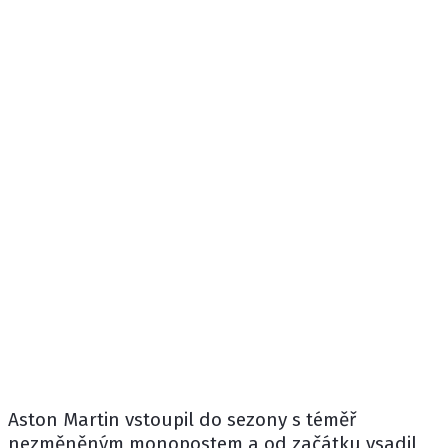
Aston Martin
vstoupil do sezony s téměř
nezměněným monopostem a od začátku vsadil