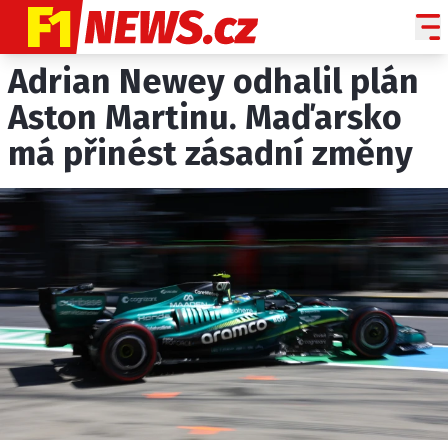
Adrian Newey odhalil plán
NOVINKY
GRAND PRIX
Aston Martinu. Maďarsko
má přinést zásadní změny
PADDOCK LINE
TECHNIKA
HISTORIE GP
PROFILY JEZDCŮ
PROFILY TÝMŮ
ROZHOVORY
OSTATNÍ
SLEDUJTE NÁS NA
|