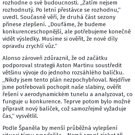
rozhodne o své budoucnosti. „Zatím nejsem
rozhodnutý. Po letní přestávce se rozhodnu,“
uvedl. Současně věří, že druhá část sezony
přinese zlepšení. „Doufáme, že budeme
konkurenceschopnější, ale potřebujeme konečně
vidět výsledky. Musíme si ověřit, že nové díly
opravdu zrychlí vůz.“
Alonso zároveň zdůraznil, že od začátku
podporoval strategii Aston Martinu soustředit
většinu vývoje do jednoho rozsáhlého balíčku.
„Nikdy jsem tento plán nezpochybňoval. Nejdříve
jsme potřebovali pochopit naše slabiny, ověřit
řešení v aerodynamickém tunelu a analyzovat, co
funguje u konkurence. Teprve potom bylo možné
připravit nový balíček, což samozřejmě vyžaduje
čas,“ vysvětlil.
Podle Španěla by menší průběžná vylepšení