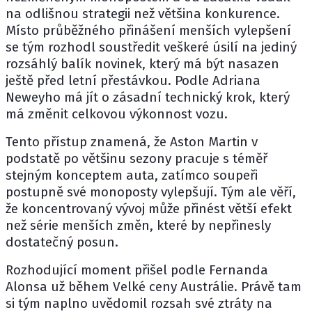
na odlišnou strategii než většina konkurence.
Místo průběžného přinášení menších vylepšení
se tým rozhodl soustředit veškeré úsilí na jediný
rozsáhlý balík novinek, který má být nasazen
ještě před letní přestávkou. Podle
Adriana
Neweyho
má jít o zásadní technický krok, který
má změnit celkovou výkonnost vozu.
Tento přístup znamená, že
Aston Martin
v
podstatě po většinu sezony pracuje s téměř
stejným konceptem auta, zatímco soupeři
postupně své monoposty vylepšují. Tým ale věří,
že koncentrovaný vývoj může přinést větší efekt
než série menších změn, které by nepřinesly
dostatečný posun.
Rozhodující moment přišel podle
Fernanda
Alonsa
už během Velké ceny Austrálie. Právě tam
si tým naplno uvědomil rozsah své ztráty na