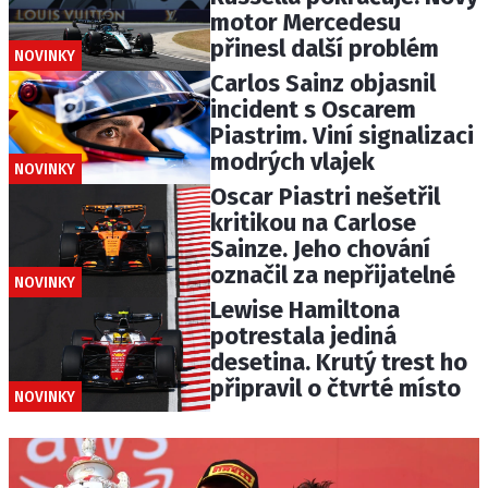
motor Mercedesu
přinesl další problém
NOVINKY
Carlos Sainz objasnil
incident s Oscarem
Piastrim. Viní signalizaci
modrých vlajek
NOVINKY
Oscar Piastri nešetřil
kritikou na Carlose
Sainze. Jeho chování
označil za nepřijatelné
NOVINKY
Lewise Hamiltona
potrestala jediná
desetina. Krutý trest ho
připravil o čtvrté místo
NOVINKY