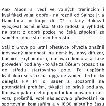
Alex Albon si vedl ve volných trénincích i
kvalifikaci velmi dobře - na rozdíl od Sainze jr. a
Hamiltona postoupil do Q3 a tady dokázal
vybojovat osmé místo. Místo radosti a vyhlídek
na start z dobré pozice ho čeká zápolení ze
samého konce startovního roštu.
Stáj z Grove po letní přestávce přivezla značně
inovovaný monopost, na němž byl nový difuzor,
bočnice, kryt motoru, nasávací komora a také
provedení podlahy - to vše za účelem prosadit se
do středu startovního pole. Po úspěšné
kvalifikaci se však na upgrade zaměřil technický
delegát FIA F1 Jo Bauer a upozornil na
potenciální problém, týkající se právě podlahy.
Komisaři pak na jeho popud inkriminovanou část
vozu prošetřili. Poté následovalo předvolání ke
sportovním komisařům a v 18:30 místního času