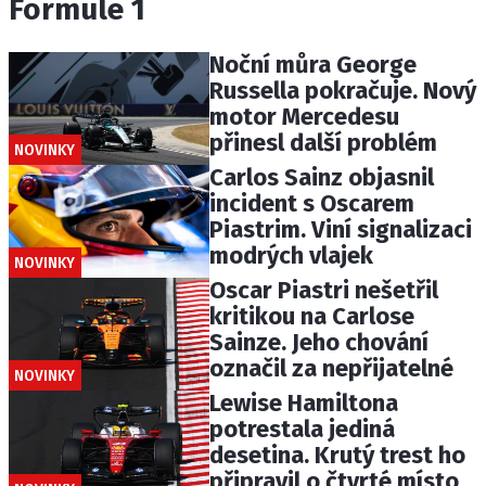
Formule 1
Noční můra George
Russella pokračuje. Nový
motor Mercedesu
přinesl další problém
NOVINKY
Carlos Sainz objasnil
incident s Oscarem
Piastrim. Viní signalizaci
modrých vlajek
NOVINKY
Oscar Piastri nešetřil
kritikou na Carlose
Sainze. Jeho chování
označil za nepřijatelné
NOVINKY
Lewise Hamiltona
potrestala jediná
desetina. Krutý trest ho
připravil o čtvrté místo