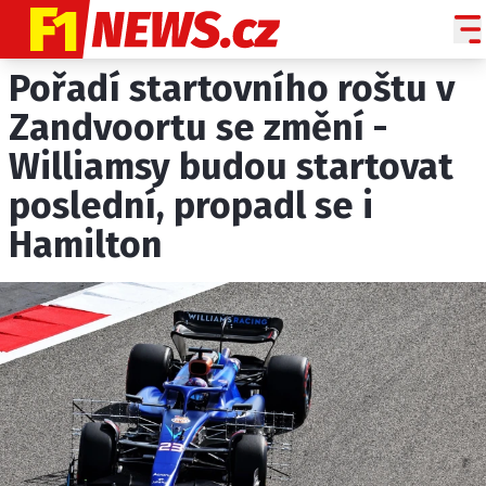
Pořadí startovního roštu v
NOVINKY
GRAND PRIX
Zandvoortu se změní -
Williamsy budou startovat
PADDOCK LINE
poslední, propadl se i
TECHNIKA
Hamilton
HISTORIE GP
PROFILY JEZDCŮ
PROFILY TÝMŮ
ROZHOVORY
OSTATNÍ
SLEDUJTE NÁS NA
|