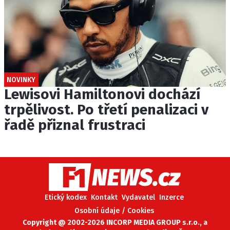
NOVINKY
Lewisovi Hamiltonovi dochází
trpělivost. Po třetí penalizaci v
řadě přiznal frustraci
Etický kodex
Kontakt
Vydavatel
Inzerce
Osobní údaje / Cookies
Copyright @ 2002-2026 INCORP MEDIA GROUP s.r.o., a