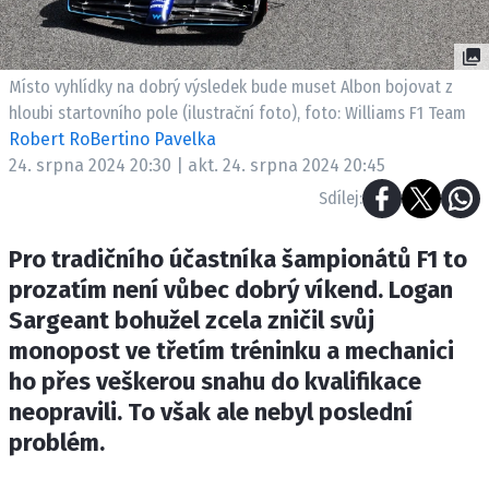
ETICKÝ KODEX
KONTAKT
VYDAVATEL
Místo vyhlídky na dobrý výsledek bude muset Albon bojovat z
INZERCE
hloubi startovního pole (ilustrační foto), foto: Williams F1 Team
Robert RoBertino Pavelka
OSOBNÍ ÚDAJE / COOKIES
24. srpna 2024 20:30 | akt. 24. srpna 2024 20:45
Sdílej:
Pro tradičního účastníka šampionátů F1 to
Provozovatelem serveru F1NEWS.cz je
prozatím není vůbec dobrý víkend. Logan
INCORP MEDIA GROUP s.r.o., IČ: 118 23 054
Sargeant bohužel zcela zničil svůj
monopost ve třetím tréninku a mechanici
ho přes veškerou snahu do kvalifikace
neopravili. To však ale nebyl poslední
problém.