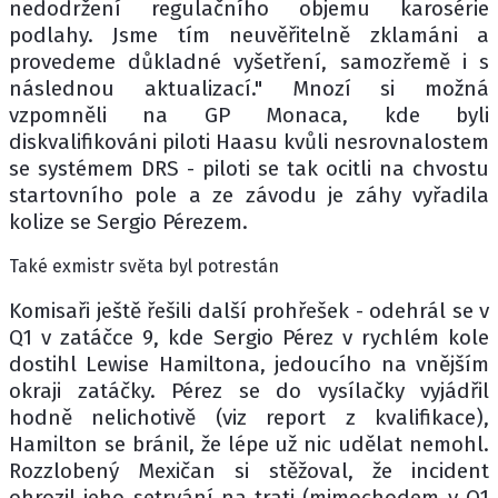
nedodržení regulačního objemu karosérie
podlahy. Jsme tím neuvěřitelně zklamáni a
provedeme důkladné vyšetření, samozřemě i s
následnou aktualizací." Mnozí si možná
vzpomněli na GP Monaca, kde byli
diskvalifikováni piloti Haasu kvůli nesrovnalostem
se systémem DRS - piloti se tak ocitli na chvostu
startovního pole a ze závodu je záhy vyřadila
kolize se Sergio Pérezem.
Také exmistr světa byl potrestán
Komisaři ještě řešili další prohřešek - odehrál se v
Q1 v zatáčce 9, kde Sergio Pérez v rychlém kole
dostihl Lewise Hamiltona, jedoucího na vnějším
okraji zatáčky. Pérez se do vysílačky vyjádřil
hodně nelichotivě (viz report z kvalifikace),
Hamilton se bránil, že lépe už nic udělat nemohl.
Rozzlobený Mexičan si stěžoval, že incident
ohrozil jeho setrvání na trati (mimochodem v Q1