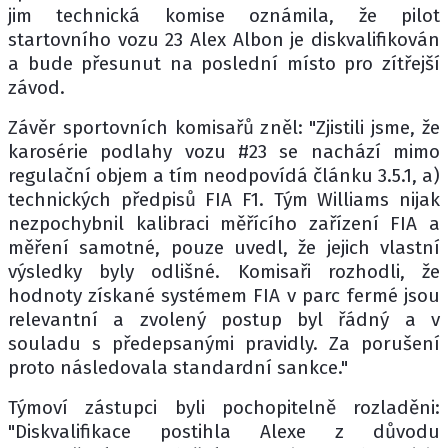
jim technická komise oznámila, že pilot
startovního vozu 23 Alex Albon je diskvalifikován
a bude přesunut na poslední místo pro zítřejší
závod.
Závěr sportovních komisařů zněl: "Zjistili jsme, že
karosérie podlahy vozu #23 se nachází mimo
regulační objem a tím neodpovídá článku 3.5.1, a)
technických předpisů FIA F1. Tým Williams nijak
nezpochybnil kalibraci měřícího zařízení FIA a
měření samotné, pouze uvedl, že jejich vlastní
výsledky byly odlišné. Komisaři rozhodli, že
hodnoty získané systémem FIA v parc fermé jsou
relevantní a zvolený postup byl řádný a v
souladu s předepsanými pravidly. Za porušení
proto následovala standardní sankce."
Týmoví zástupci byli pochopitelně rozladěni:
"Diskvalifikace postihla Alexe z důvodu