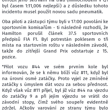
byl časem 1:11,006 nejlepší) a z důsledku tohoto
incidentu musel použít novou sadu pneumatik.
Oba piloti a zástupci týmu byli v 17:00 povoláni ke
sportovním komisařům - ti následně rozhodli, že
Hamilton porušil článek 37.5 sportovních
předpisů FIA F1. Byl potrestán poklesem o tři
místa na startovním roštu v následném závodě,
takže do zítřejší Grand Prix odstartuje z 15.
pozice.
"Pilot vozu #44 ve svém prvním kole byl
informován, že se k němu blíží vůz #11, když byl
na úrovni osmé zatáčky. Proto vyjel ze zmíněné
zatáčky s úmyslem dát vozu za sebou přednost.
Když však vůz #11 přijel, byl již vúz #44 na vjezdu
do zatáčky 9 a při jejím výjezdu se vrátil do
závodní stopy, čímž svého soupeře evidentně
zdržel. Ačkoliv varování ze strany týmu bylo