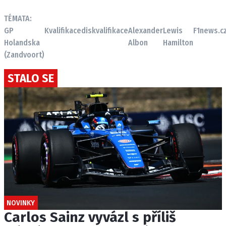
TÉMATA:
GP
Kvalifikace
diskvalifikace
Alexander
Lewis
F1news.c
Holandska
Albon
Hamilton
(Zandvoort)
STALO SE
NOVINKY
Carlos Sainz vyvázl s příliš