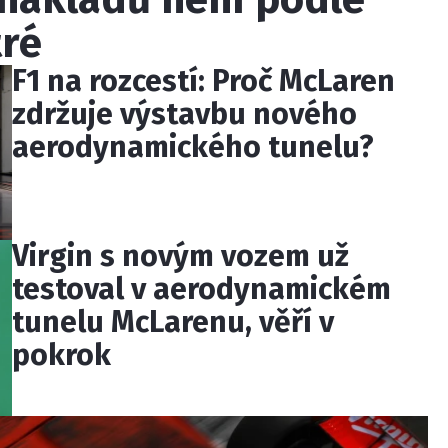
ré
F1 na rozcestí: Proč McLaren
zdržuje výstavbu nového
aerodynamického tunelu?
Virgin s novým vozem už
testoval v aerodynamickém
tunelu McLarenu, věří v
pokrok