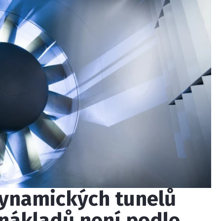
dynamických tunelů
 nákladů není podle