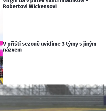
Virgin dá v pátek šanci mladíkovi -
Robertovi Wickensovi
V příští sezoně uvidíme 3 týmy s jiným
názvem