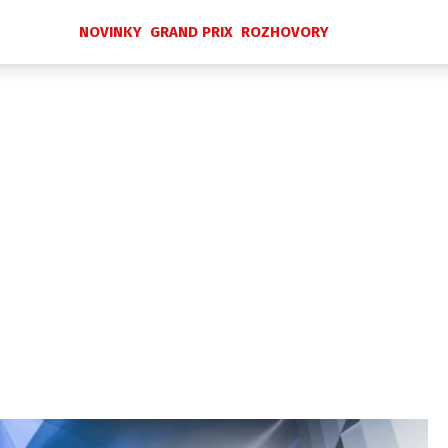
NOVINKY
GRAND PRIX
ROZHOVORY
Novinky
Grand Prix
Rozhovory
Ostatní
Paddock Line
Technika
Historie GP
Profily jezdců
Profily týmů
ontakt
Vydavatel
Inzerce
Osobní údaje / Cookies
 serveru F1NEWS.cz je INCORP MEDIA GROUP s.r.o., IČ: 118 2