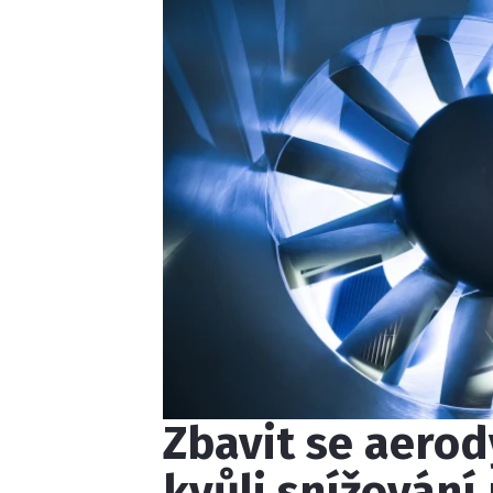
Zbavit se aero
kvůli snížování