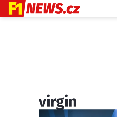
Etický kodex
K
virgin
Provozovatelem