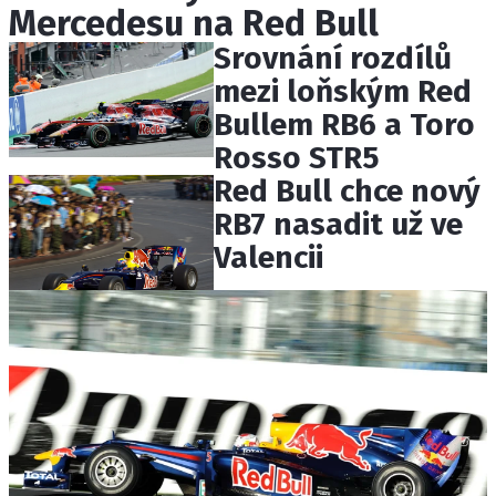
Mercedesu na Red Bull
ETICKÝ KODEX
KONTAKT
Srovnání rozdílů
VYDAVATEL
mezi loňským Red
INZERCE
Bullem RB6 a Toro
OSOBNÍ ÚDAJE / COOKIES
Rosso STR5
Red Bull chce nový
RB7 nasadit už ve
Valencii
Provozovatelem serveru F1NEWS.cz je
INCORP MEDIA GROUP s.r.o., IČ: 118 23 054