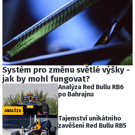
Systém pro změnu světlé výšky -
jak by mohl fungovat?
Analýza Red Bullu RB6
po Bahrajnu
ANALÝZA
Tajemství unikátního
zavěšení Red Bullu RB5