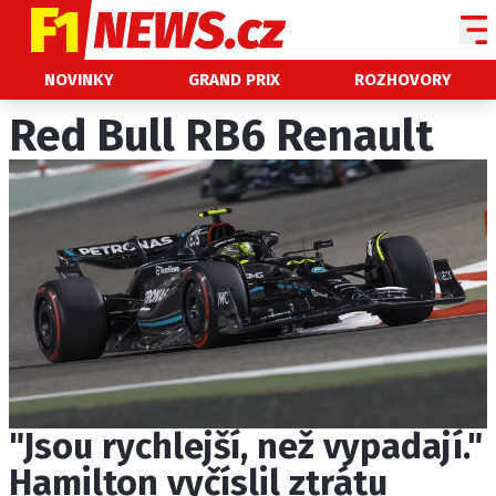
NOVINKY
NOVINKY
GRAND PRIX
ROZHOVORY
GRAND PRIX
Red Bull RB6 Renault
PADDOCK LINE
TECHNIKA
HISTORIE GP
PROFILY JEZDCŮ
PROFILY TÝMŮ
ROZHOVORY
OSTATNÍ
"Jsou rychlejší, než vypadají."
SLEDUJTE NÁS NA
|
Hamilton vyčíslil ztrátu