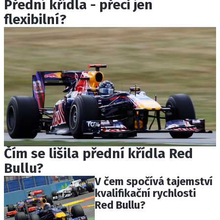
Přední křídla - přeci jen
flexibilní?
Čím se lišila přední křídla Red
Bullu?
V čem spočívá tajemství
kvalifikační rychlosti
Red Bullu?