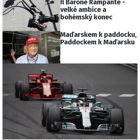
Il Barone Rampante -
velké ambice a
bohémský konec
Maďarskem k paddocku,
Paddockem k Maďarsku