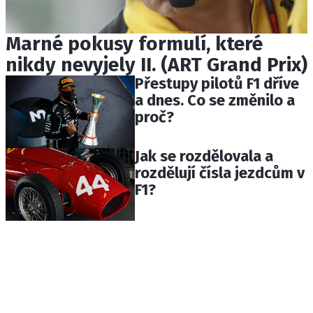
Marné pokusy formulí, které
nikdy nevyjely II. (ART Grand Prix)
Přestupy pilotů F1 dříve
a dnes. Co se změnilo a
proč?
Jak se rozdělovala a
rozdělují čísla jezdcům v
F1?