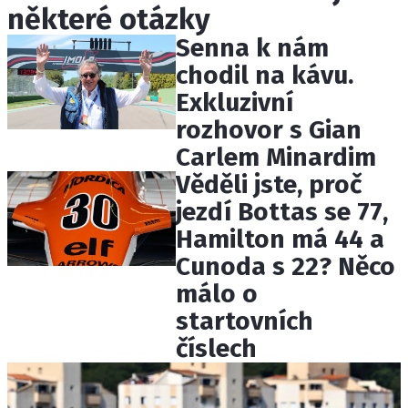
některé otázky
ETICKÝ KODEX
KONTAKT
Senna k nám
VYDAVATEL
chodil na kávu.
INZERCE
Exkluzivní
OSOBNÍ ÚDAJE / COOKIES
rozhovor s Gian
Carlem Minardim
Věděli jste, proč
jezdí Bottas se 77,
Provozovatelem serveru F1NEWS.cz je
Hamilton má 44 a
INCORP MEDIA GROUP s.r.o., IČ: 118 23 054
Cunoda s 22? Něco
málo o
startovních
číslech