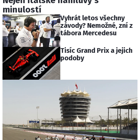
Nejen italské námluvy s
minulostí
Vyhrát letos všechny
závody? Nemožné, zní z
tábora Mercedesu
Tisíc Grand Prix a jejich
podoby