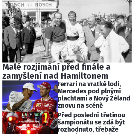
Malé rozjímání před finále a
zamyšlení nad Hamiltonem
Ferrari na vratké lodi,
Mercedes pod plnými
plachtami a Nový Zéland
znovu na scéně
Před poslední třetinou
šampionátu se zdá být
rozhodnuto, třebaže