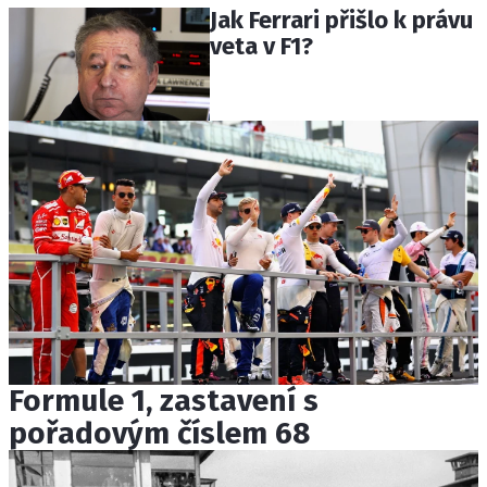
Jak Ferrari přišlo k právu
veta v F1?
Formule 1, zastavení s
pořadovým číslem 68