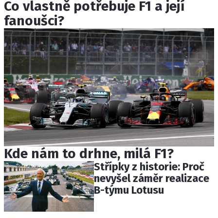
Co vlastně potřebuje F1 a její
fanoušci?
Kde nám to drhne, milá F1?
Střípky z historie: Proč
nevyšel záměr realizace
B-týmu Lotusu