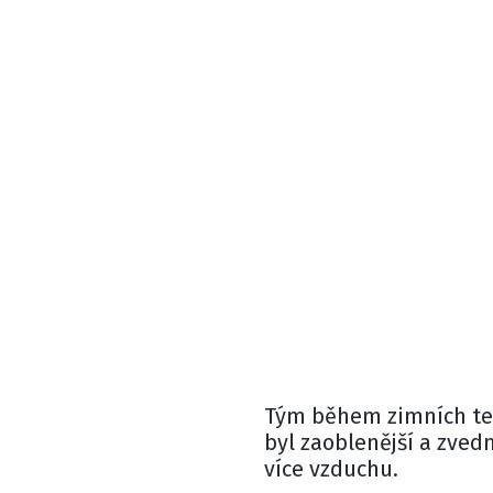
Tým během zimních tes
byl zaoblenější a zved
více vzduchu.