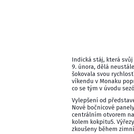
Indická stáj, která sv
9. února, dělá neustále
šokovala svou rychlost
víkendu v Monaku popr
co se tým v úvodu sezón
Vylepšení od představe
Nové bočnicové panely
centrálním otvorem na
kolem kokpitu5. Výřezy
zkoušeny během zimníh