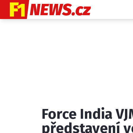
Etický kodex
K
Force India V
Provozovatelem
představení v