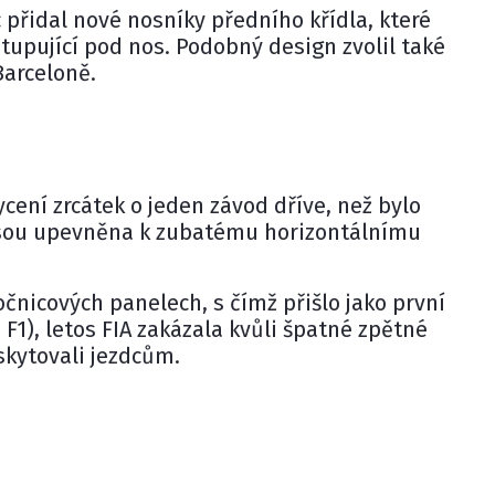
přidal nové nosníky předního křídla, které
tupující pod nos. Podobný design zvolil také
Barceloně.
ycení zrcátek o jeden závod dříve, než bylo
 jsou upevněna k zubatému horizontálnímu
.
čnicových panelech, s čímž přišlo jako první
8 F1), letos FIA zakázala kvůli špatné zpětné
oskytovali jezdcům.