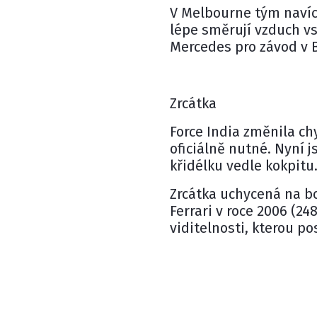
V Melbourne tým navíc 
lépe směrují vzduch vs
Mercedes pro závod v 
Zrcátka
Force India změnila ch
oficiálně nutné. Nyní
křidélku vedle kokpitu
Zrcátka uchycená na bo
Ferrari v roce 2006 (24
viditelnosti, kterou p