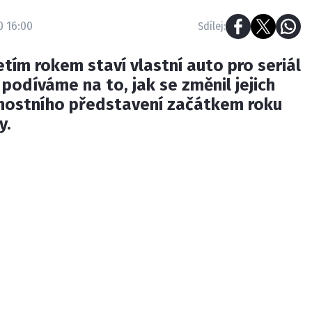
0 16:00
Sdílej:
třetím rokem staví vlastní auto pro seriál
 podíváme na to, jak se změnil jejich
nostního představení začátkem roku
y.