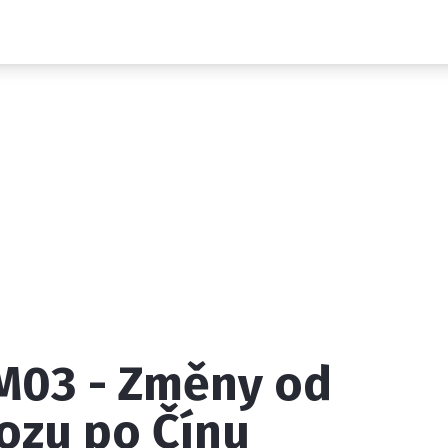
Novinky
Grand Prix
Rozhovory
Ostatní
Paddock Line
Technika
Historie GP
Profily jezdců
Profily týmů
ontakt
Vydavatel
Inzerce
Osobní údaje / Cookies
JM03 - Změny od
 serveru F1NEWS.cz je INCORP MEDIA GROUP s.r.o., IČ: 118 2
ozu po Čínu