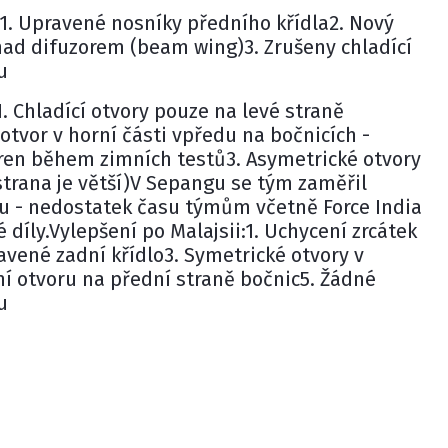
1. Upravené nosníky předního křídla2. Nový
nad difuzorem (beam wing)3. Zrušeny chladící
u
1. Chladící otvory pouze na levé straně
otvor v horní části vpředu na bočnicích -
en během zimních testů3. Asymetrické otvory
 strana je větší)V Sepangu se tým zaměřil
zu - nedostatek času týmům včetně Force India
 díly.Vylepšení po Malajsii:1. Uchycení zrcátek
avené zadní křídlo3. Symetrické otvory v
ní otvoru na přední straně bočnic5. Žádné
u