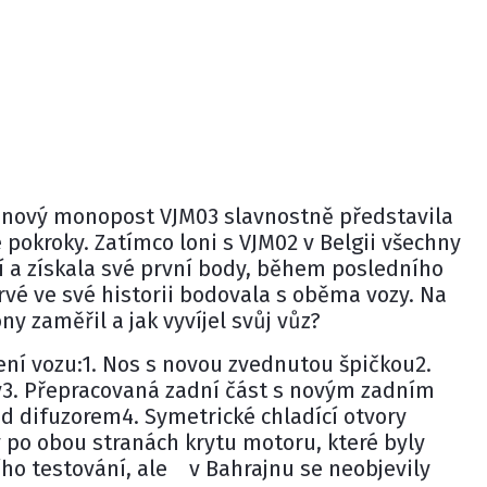
ůj nový monopost VJM03 slavnostně představila
 pokroky. Zatímco loni s VJM02 v Belgii všechny
í a získala své první body, během posledního
vé ve své historii bodovala s oběma vozy. Na
y zaměřil a jak vyvíjel svůj vůz?
ní vozu:1. Nos s novou zvednutou špičkou2.
3. Přepracovaná zadní část s novým zadním
d difuzorem4. Symetrické chladící otvory
 po obou stranách krytu motoru, které byly
o testování, ale v Bahrajnu se neobjevily