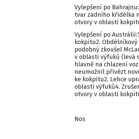
Vylepšení po Bahrajnu:
tvar zadního křidélka 
otvory v oblasti kokpit
Vylepšení po Austrálii:
kokpitu2. Obdélníkový 
podobný zkoušel McLar
v oblasti výfuků (levá
hlavně na chlazení vo
neumožnil přivézt nové
ke kokpitu2. Lehce upr
oblasti výfuků4. Zruše
otvory v oblasti kokpit
Nos