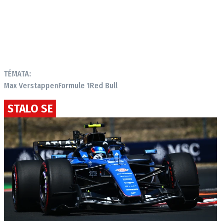
TÉMATA:
Max Verstappen
Formule 1
Red Bull
STALO SE