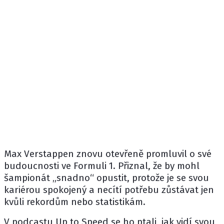
Max Verstappen
znovu otevřeně promluvil o své
budoucnosti ve Formuli 1. Přiznal, že by mohl
šampionát „snadno“ opustit, protože je se svou
kariérou spokojený a necítí potřebu zůstávat jen
kvůli rekordům nebo statistikám.
V podcastu Up to Speed se ho ptali, jak vidí svou