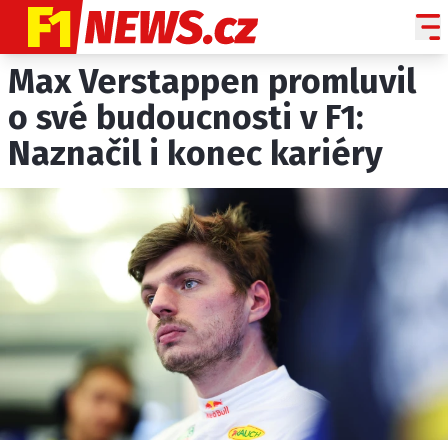
Max Verstappen promluvil
NOVINKY
GRAND PRIX
o své budoucnosti v F1:
Naznačil i konec kariéry
PADDOCK LINE
TECHNIKA
HISTORIE GP
PROFILY JEZDCŮ
PROFILY TÝMŮ
ROZHOVORY
OSTATNÍ
SLEDUJTE NÁS NA
|