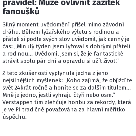
pravidel: Může ovlivnit zážitek
fanoušků
Silný moment uvědomění přišel mimo závodní
dráhu. Během lyžařského výletu s rodinou a
přáteli si podle svých slov uvědomil, jak cenný je
čas: „Minulý týden jsem lyžoval s dobrými přáteli
a rodinou… Uvědomil jsem si, že je fantastické
strávit spolu pár dní a opravdu si užít život.“
Z této zkušenosti vyplynula jedna z jeho
nejsilnějších myšlenek: „Koho zajímá, že objíždíte
svět 24krát ročně a honíte se za dalším titulem…
Mně je jedno, jestli vyhraju čtyři nebo osm.“
Verstappen tím zlehčuje honbu za rekordy, která
je ve F1 tradičně považována za hlavní měřítko
úspěchu.