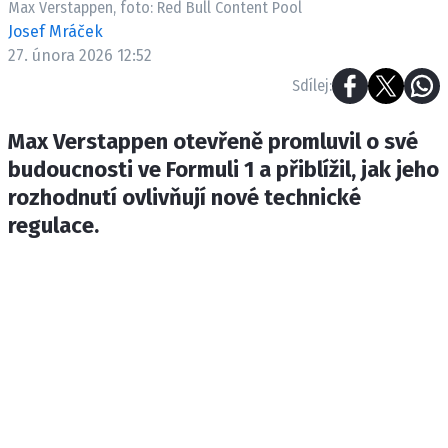
Max Verstappen, foto: Red Bull Content Pool
ETICKÝ KODEX
Josef Mráček
KONTAKT
27. února 2026 12:52
VYDAVATEL
Sdílej:
INZERCE
OSOBNÍ ÚDAJE / COOKIES
Max Verstappen otevřeně promluvil o své
budoucnosti ve Formuli 1 a přiblížil, jak jeho
rozhodnutí ovlivňují nové technické
regulace.
Provozovatelem serveru F1NEWS.cz je
INCORP MEDIA GROUP s.r.o., IČ: 118 23 054