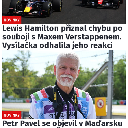
NOVINKY
Lewis Hamilton přiznal chybu po
souboji s Maxem Verstappenem.
Vysílačka odhalila jeho reakci
NOVINKY
Petr Pavel se objevil v Maďarsku