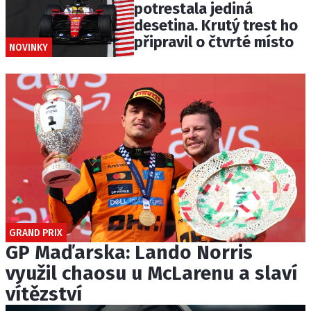
potrestala jediná
desetina. Krutý trest ho
připravil o čtvrté místo
NOVINKY
GRAND PRIX
GP Maďarska: Lando Norris
využil chaosu u McLarenu a slaví
vítězství