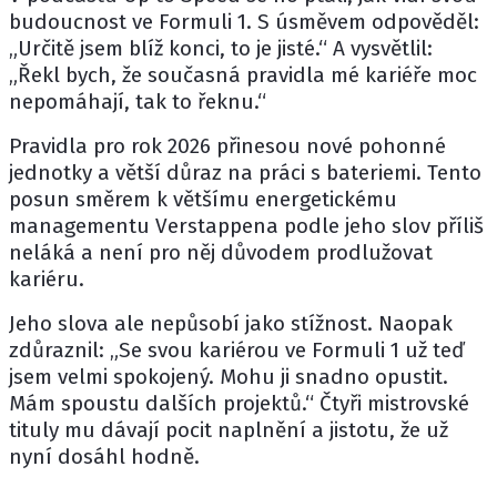
budoucnost ve Formuli 1. S úsměvem odpověděl:
„Určitě jsem blíž konci, to je jisté.“ A vysvětlil:
„Řekl bych, že současná pravidla mé kariéře moc
nepomáhají, tak to řeknu.“
Pravidla pro rok 2026 přinesou nové pohonné
jednotky a větší důraz na práci s bateriemi. Tento
posun směrem k většímu energetickému
managementu Verstappena podle jeho slov příliš
neláká a není pro něj důvodem prodlužovat
kariéru.
Jeho slova ale nepůsobí jako stížnost. Naopak
zdůraznil: „Se svou kariérou ve Formuli 1 už teď
jsem velmi spokojený. Mohu ji snadno opustit.
Mám spoustu dalších projektů.“ Čtyři mistrovské
tituly mu dávají pocit naplnění a jistotu, že už
nyní dosáhl hodně.