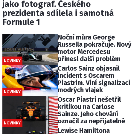
jako fotograf. Českého
prezidenta sdílela i samotná
Formule 1
Noční můra George
Russella pokračuje. Nový
motor Mercedesu
přinesl další problém
NOVINKY
Carlos Sainz objasnil
incident s Oscarem
Piastrim. Viní signalizaci
modrých vlajek
NOVINKY
Oscar Piastri nešetřil
kritikou na Carlose
Sainze. Jeho chování
označil za nepřijatelné
NOVINKY
Lewise Hamiltona