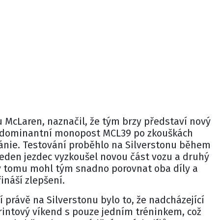
mu
McLaren
, naznačil, že tým brzy představí nový
ůj dominantní monopost
MCL39
po zkouškách
ánie. Testování proběhlo na Silverstonu během
jeden jezdec vyzkoušel novou část vozu a druhý
íky tomu mohl tým snadno porovnat oba díly a
řináší zlepšení.
právě na Silverstonu bylo to, že nadcházející
rintový víkend s pouze jedním tréninkem, což