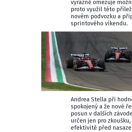
výrazně omezuje možno
proto využil této příle
novém podvozku a přip
sprintového víkendu.
Andrea Stella
při hodno
spokojený a že nové ř
posun v dalších závode
určen jen pro zkoušku,
efektivitě před nasaz