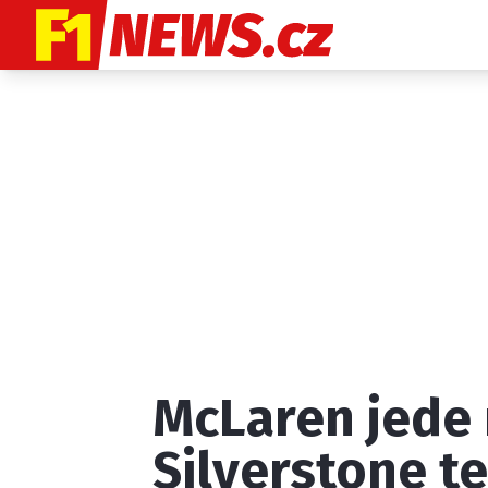
Etický kodex
K
McLaren jede 
Provozovatelem
Silverstone t