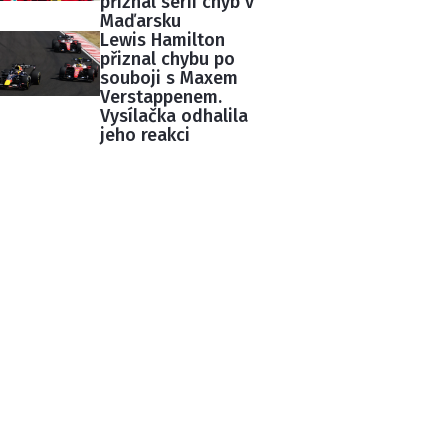
přiznal sérii chyb v
Maďarsku
Lewis Hamilton
přiznal chybu po
souboji s Maxem
Verstappenem.
Vysílačka odhalila
jeho reakci