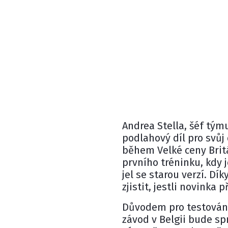
Andrea Stella
, šéf tý
podlahový díl pro sv
během Velké ceny Brit
prvního tréninku, kdy 
jel se starou verzí. D
zjistit, jestli novinka p
Důvodem pro testování 
závod v Belgii bude sp