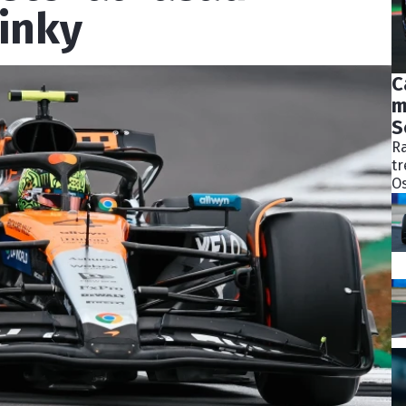
inky
C
m
S
Ra
tr
Os
bý
ně
ko
Pě
S