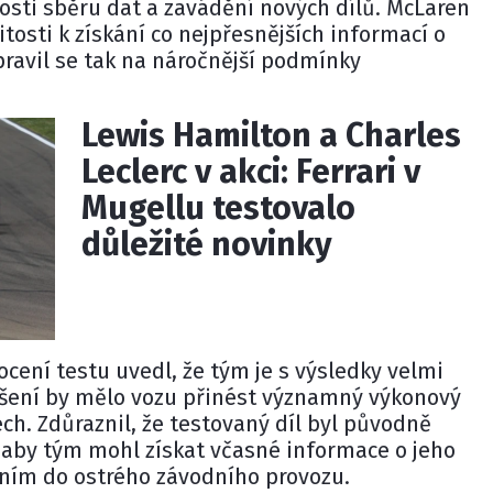
sti sběru dat a zavádění nových dílů. McLaren
žitosti k získání co nejpřesnějších informací o
ravil se tak na náročnější podmínky
Lewis Hamilton a Charles
Leclerc v akci: Ferrari v
Mugellu testovalo
důležité novinky
cení testu uvedl, že tým je s výsledky velmi
ešení by mělo vozu přinést významný výkonový
ch. Zdůraznil, že testovaný díl byl původně
 aby tým mohl získat včasné informace o jeho
ením do ostrého závodního provozu.