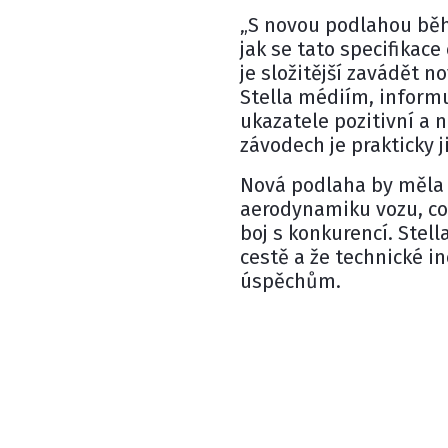
„S novou podlahou běh
jak se tato specifikace
je složitější zavádět n
Stella médiím, inform
ukazatele pozitivní a 
závodech je prakticky j
Nová podlaha by měla 
aerodynamiku vozu, což
boj s konkurencí. Stell
cestě a že technické i
úspěchům.