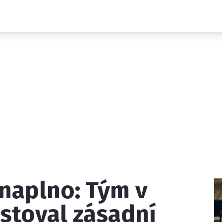
Novinky
Grand Prix
Rozhovory
Ostatní
Paddock Line
Technika
Historie GP
Profily jezdců
Profily týmů
ontakt
Vydavatel
Inzerce
Osobní údaje / Cookies
naplno: Tým v
 serveru F1NEWS.cz je INCORP MEDIA GROUP s.r.o., IČ: 118 2
estoval zásadní