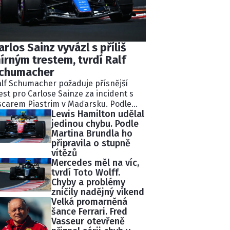
arlos Sainz vyvázl s příliš
írným trestem, tvrdí Ralf
chumacher
lf Schumacher požaduje přísnější
est pro Carlose Sainze za incident s
carem Piastrim v Maďarsku. Podle
Lewis Hamilton udělal
valého pilota Williams ignoroval
jedinou chybu. Podle
kolik modrých vlajek a následně
Martina Brundla ho
lidoval s lídrem závodu.
připravila o stupně
tisekundovou penalizaci považuje
vítězů
chumacher za nedostatečnou.
Mercedes měl na víc,
tvrdí Toto Wolff.
Chyby a problémy
zničily nadějný víkend
Velká promarněná
šance Ferrari. Fred
Vasseur otevřeně