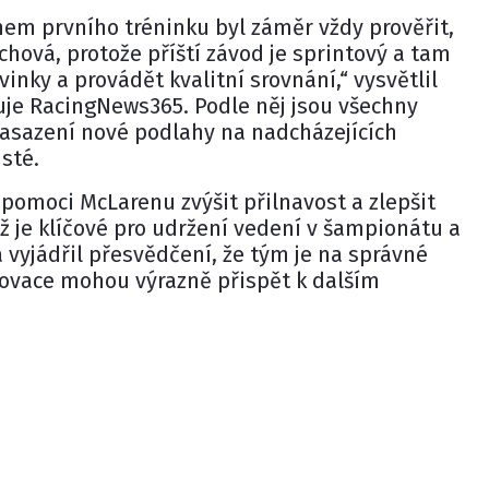
em prvního tréninku byl záměr vždy prověřit,
 chová, protože příští závod je sprintový a tam
ovinky a provádět kvalitní srovnání,“ vysvětlil
uje
RacingNews365
. Podle něj jsou všechny
nasazení nové podlahy na nadcházejících
isté.
pomoci McLarenu zvýšit přilnavost a zlepšit
 je klíčové pro udržení vedení v šampionátu a
a vyjádřil přesvědčení, že tým je na správné
novace mohou výrazně přispět k dalším