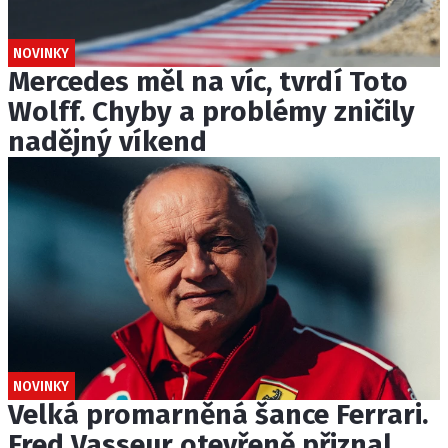
NOVINKY
Mercedes měl na víc, tvrdí Toto
Wolff. Chyby a problémy zničily
nadějný víkend
NOVINKY
Velká promarněná šance Ferrari.
Fred Vasseur otevřeně přiznal