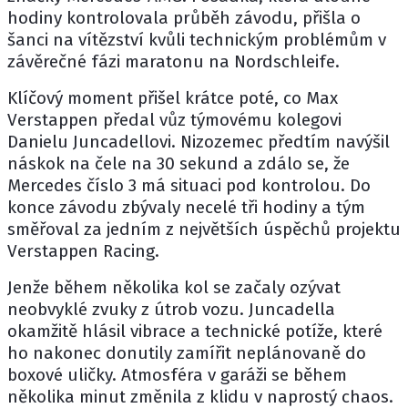
hodiny kontrolovala průběh závodu, přišla o
šanci na vítězství kvůli technickým problémům v
závěrečné fázi maratonu na Nordschleife.
Klíčový moment přišel krátce poté, co
Max
Verstappen
předal vůz týmovému kolegovi
Danielu Juncadellovi. Nizozemec předtím navýšil
náskok na čele na 30 sekund a zdálo se, že
Mercedes číslo 3 má situaci pod kontrolou. Do
konce závodu zbývaly necelé tři hodiny a tým
směřoval za jedním z největších úspěchů projektu
Verstappen Racing.
Jenže během několika kol se začaly ozývat
neobvyklé zvuky z útrob vozu. Juncadella
okamžitě hlásil vibrace a technické potíže, které
ho nakonec donutily zamířit neplánovaně do
boxové uličky. Atmosféra v garáži se během
několika minut změnila z klidu v naprostý chaos.