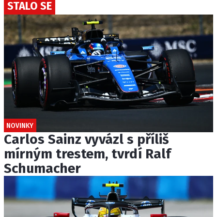
STALO SE
NOVINKY
Carlos Sainz vyvázl s příliš
mírným trestem, tvrdí Ralf
Schumacher