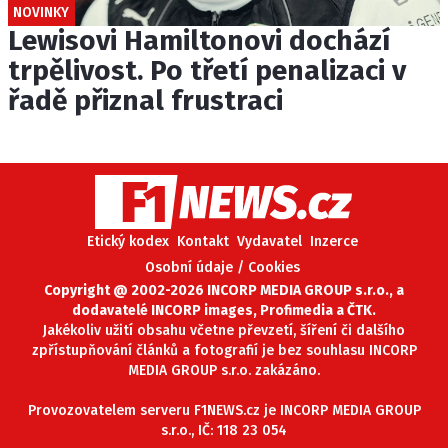
NOVINKY
Lewisovi Hamiltonovi dochází
trpělivost. Po třetí penalizaci v
řadě přiznal frustraci
Etický kodex
Kontakt
Vydavatel
Inzerce
Osobní údaje / Cookies
Copyright @ 2002-2026 INCORP MEDIA GROUP s.r.o., a
dodavatelé INCORP images, Profimedia a ČTK.
Jakékoliv užití obsahu včetne převzetí, šíření či dalšího
zpřístupňování článků a fotografií je bez souhlasu INCORP
MEDIA GROUP s.r.o. zakázáno.
Provozovatelem serveru F1NEWS.cz je INCORP MEDIA GROUP
s.r.o., IČ: 118 23 054