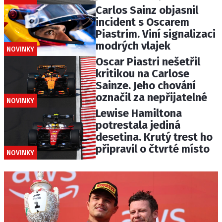
Carlos Sainz objasnil
incident s Oscarem
Piastrim. Viní signalizaci
modrých vlajek
NOVINKY
Oscar Piastri nešetřil
kritikou na Carlose
Sainze. Jeho chování
označil za nepřijatelné
NOVINKY
Lewise Hamiltona
potrestala jediná
desetina. Krutý trest ho
připravil o čtvrté místo
NOVINKY