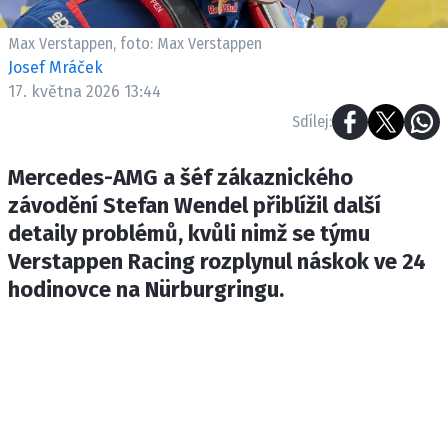
ETICKÝ KODEX
KONTAKT
Max Verstappen, foto: Max Verstappen
Josef Mráček
VYDAVATEL
17. května 2026 13:44
INZERCE
Sdílej:
OSOBNÍ ÚDAJE / COOKIES
Mercedes-AMG a šéf zákaznického
závodění Stefan Wendel přiblížil další
detaily problémů, kvůli nimž se týmu
Provozovatelem serveru F1NEWS.cz je
Verstappen Racing rozplynul náskok ve 24
INCORP MEDIA GROUP s.r.o., IČ: 118 23 054
hodinovce na Nürburgringu.