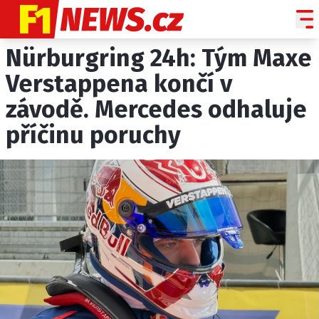
Nürburgring 24h: Tým Maxe
NOVINKY
GRAND PRIX
Verstappena končí v
závodě. Mercedes odhaluje
PADDOCK LINE
příčinu poruchy
TECHNIKA
HISTORIE GP
PROFILY JEZDCŮ
PROFILY TÝMŮ
ROZHOVORY
OSTATNÍ
SLEDUJTE NÁS NA
|