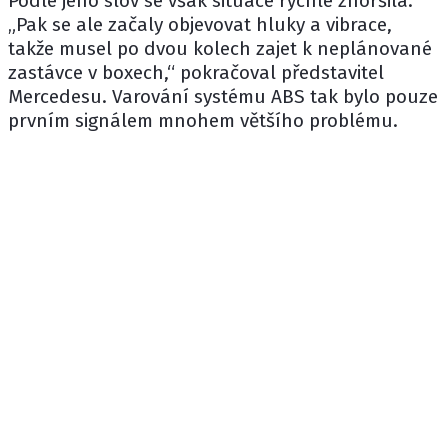
Podle jeho slov se však situace rychle zhoršila.
„Pak se ale začaly objevovat hluky a vibrace,
takže musel po dvou kolech zajet k neplánované
zastávce v boxech,“ pokračoval představitel
Mercedesu. Varování systému ABS tak bylo pouze
prvním signálem mnohem většího problému.