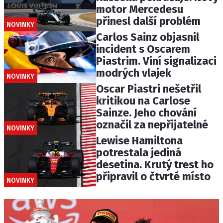
motor Mercedesu
přinesl další problém
NOVINKY
Carlos Sainz objasnil
incident s Oscarem
Piastrim. Viní signalizaci
modrých vlajek
NOVINKY
Oscar Piastri nešetřil
kritikou na Carlose
Sainze. Jeho chování
označil za nepřijatelné
NOVINKY
Lewise Hamiltona
potrestala jediná
desetina. Krutý trest ho
připravil o čtvrté místo
NOVINKY