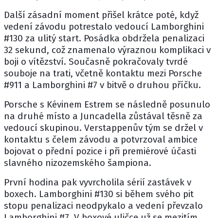
Další zásadní moment přišel krátce poté, když
vedení závodu potrestalo vedoucí Lamborghini
#130 za ulitý start. Posádka obdržela penalizaci
32 sekund, což znamenalo výraznou komplikaci v
boji o vítězství. Současně pokračovaly tvrdé
souboje na trati, včetně kontaktu mezi Porsche
#911 a Lamborghini #7 v bitvě o druhou příčku.
Porsche s Kévinem Estrem se následně posunulo
na druhé místo a Juncadella zůstával těsně za
vedoucí skupinou. Verstappenův tým se držel v
kontaktu s čelem závodu a potvrzoval ambice
bojovat o přední pozice i při premiérové účasti
slavného nizozemského šampiona.
První hodina pak vyvrcholila sérií zastávek v
boxech. Lamborghini #130 si během svého pit
stopu penalizaci neodpykalo a vedení převzalo
Lamborghini #7. V boxové uličce už se mezitím