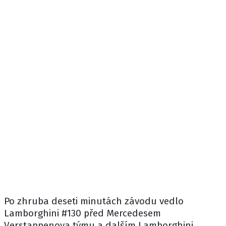
Po zhruba deseti minutách závodu vedlo
Lamborghini #130 před Mercedesem
Verstappenova týmu a dalším Lamborghini.