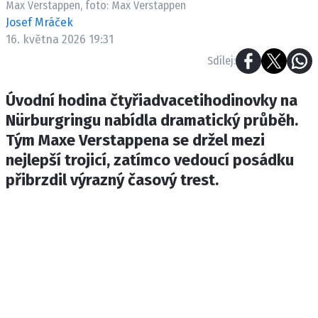
Max Verstappen, foto: Max Verstappen
ETICKÝ KODEX
Josef Mráček
KONTAKT
16. května 2026 19:31
VYDAVATEL
Sdílej:
INZERCE
OSOBNÍ ÚDAJE / COOKIES
Úvodní hodina čtyřiadvacetihodinovky na
Nürburgringu nabídla dramatický průběh.
Tým Maxe Verstappena se držel mezi
nejlepší trojicí, zatímco vedoucí posádku
Provozovatelem serveru F1NEWS.cz je
přibrzdil výrazný časový trest.
INCORP MEDIA GROUP s.r.o., IČ: 118 23 054