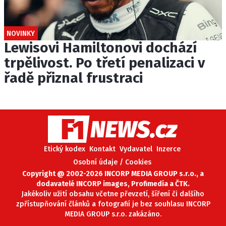
NOVINKY
Lewisovi Hamiltonovi dochází
trpělivost. Po třetí penalizaci v
řadě přiznal frustraci
Etický kodex
Kontakt
Vydavatel
Inzerce
Osobní údaje / Cookies
Copyright @ 2002-2026 INCORP MEDIA GROUP s.r.o., a
dodavatelé INCORP images, Profimedia a ČTK.
Jakékoliv užití obsahu včetne převzetí, šíření či dalšího
zpřístupňování článků a fotografií je bez souhlasu INCORP
MEDIA GROUP s.r.o. zakázáno.