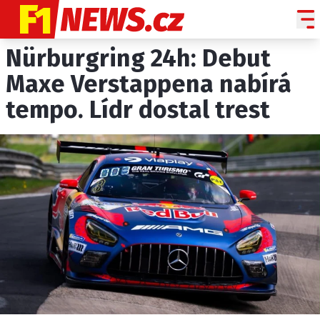
Nürburgring 24h: Debut
NOVINKY
GRAND PRIX
Maxe Verstappena nabírá
tempo. Lídr dostal trest
PADDOCK LINE
TECHNIKA
HISTORIE GP
PROFILY JEZDCŮ
PROFILY TÝMŮ
ROZHOVORY
OSTATNÍ
SLEDUJTE NÁS NA
|