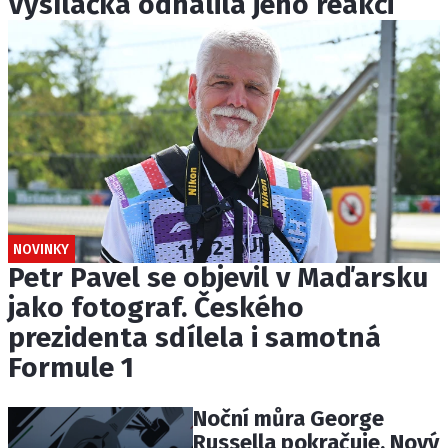
Vysílačka odhalila jeho reakci
NOVINKY
Petr Pavel se objevil v Maďarsku
jako fotograf. Českého
prezidenta sdílela i samotná
Formule 1
Noční můra George
Russella pokračuje. Nový