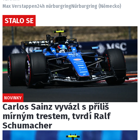
Max Verstappen
24h nürburgring
Nürburgring (Německo)
STALO SE
NOVINKY
Carlos Sainz vyvázl s příliš
mírným trestem, tvrdí Ralf
Schumacher