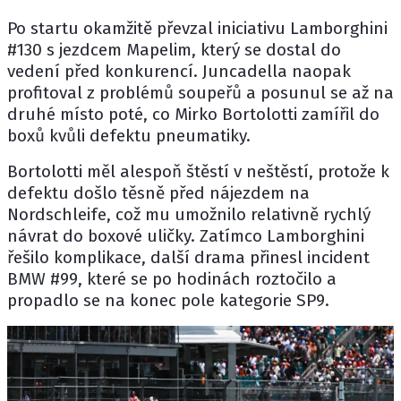
Po startu okamžitě převzal iniciativu Lamborghini
#130 s jezdcem Mapelim, který se dostal do
vedení před konkurencí. Juncadella naopak
profitoval z problémů soupeřů a posunul se až na
druhé místo poté, co Mirko Bortolotti zamířil do
boxů kvůli defektu pneumatiky.
Bortolotti měl alespoň štěstí v neštěstí, protože k
defektu došlo těsně před nájezdem na
Nordschleife, což mu umožnilo relativně rychlý
návrat do boxové uličky. Zatímco Lamborghini
řešilo komplikace, další drama přinesl incident
BMW #99, které se po hodinách roztočilo a
propadlo se na konec pole kategorie SP9.