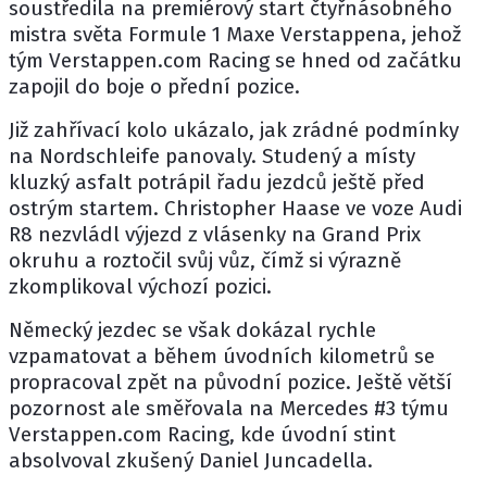
soustředila na premiérový start čtyřnásobného
mistra světa Formule 1
Maxe Verstappena
, jehož
tým Verstappen.com Racing se hned od začátku
zapojil do boje o přední pozice.
Již zahřívací kolo ukázalo, jak zrádné podmínky
na Nordschleife panovaly. Studený a místy
kluzký asfalt potrápil řadu jezdců ještě před
ostrým startem. Christopher Haase ve voze Audi
R8 nezvládl výjezd z vlásenky na Grand Prix
okruhu a roztočil svůj vůz, čímž si výrazně
zkomplikoval výchozí pozici.
Německý jezdec se však dokázal rychle
vzpamatovat a během úvodních kilometrů se
propracoval zpět na původní pozice. Ještě větší
pozornost ale směřovala na Mercedes #3 týmu
Verstappen.com Racing, kde úvodní stint
absolvoval zkušený Daniel Juncadella.