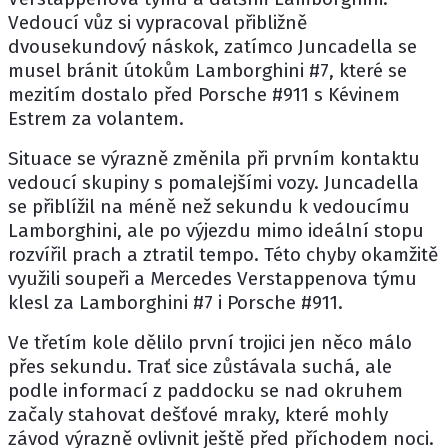
Vedoucí vůz si vypracoval přibližně
dvousekundový náskok, zatímco Juncadella se
musel bránit útokům Lamborghini #7, které se
mezitím dostalo před Porsche #911 s Kévinem
Estrem za volantem.
Situace se výrazně změnila při prvním kontaktu
vedoucí skupiny s pomalejšími vozy. Juncadella
se přiblížil na méně než sekundu k vedoucímu
Lamborghini, ale po výjezdu mimo ideální stopu
rozvířil prach a ztratil tempo. Této chyby okamžitě
využili soupeři a Mercedes Verstappenova týmu
klesl za Lamborghini #7 i Porsche #911.
Ve třetím kole dělilo první trojici jen něco málo
přes sekundu. Trať sice zůstávala suchá, ale
podle informací z paddocku se nad okruhem
začaly stahovat dešťové mraky, které mohly
závod výrazně ovlivnit ještě před příchodem noci.