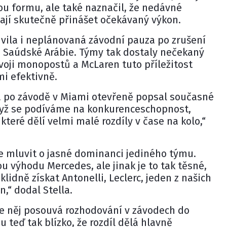
ou formu, ale také naznačil, že nedávné
ají skutečně přinášet očekávaný výkon.
vila i neplánovaná závodní pauza po zrušení
a Saúdské Arábie. Týmy tak dostaly nečekaný
ývoji monopostů a McLaren tuto příležitost
mi efektivně.
a
po závodě v Miami otevřeně popsal současné
„Když se podíváme na konkurenceschopnost,
teré dělí velmi malé rozdíly v čase na kolo,“
e mluvit o jasné dominanci jediného týmu.
 výhodu Mercedes, ale jinak je to tak těsné,
klidně získat Antonelli, Leclerc, jeden z našich
,“ dodal Stella.
e něj posouvá rozhodování v závodech do
ou teď tak blízko, že rozdíl dělá hlavně