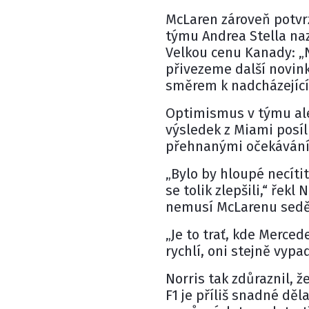
McLaren zároveň potvr
týmu Andrea Stella naz
Velkou cenu Kanady: „
přivezeme další novin
směrem k nadcházejíc
Optimismus v týmu ale 
výsledek z Miami posíl
přehnanými očekávání
„Bylo by hloupé necít
se tolik zlepšili,“ řekl
nemusí McLarenu sedět
„Je to trať, kde Merced
rychlí, oni stejně vypa
Norris tak zdůraznil, 
F1 je příliš snadné dě