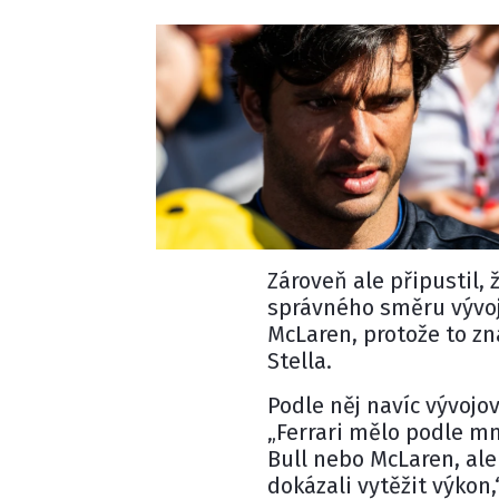
Zároveň ale připustil,
správného směru vývoje
McLaren, protože to z
Stella.
Podle něj navíc vývojo
„Ferrari mělo podle mn
Bull nebo McLaren, ale
dokázali vytěžit výkon,“