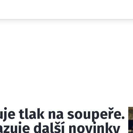
Novinky
Grand Prix
Rozhovory
Ostatní
Paddock Line
Technika
Historie GP
Profily jezdců
Profily týmů
ontakt
Vydavatel
Inzerce
Osobní údaje / Cookies
je tlak na soupeře.
 serveru F1NEWS.cz je INCORP MEDIA GROUP s.r.o., IČ: 118 2
zuje další novinky