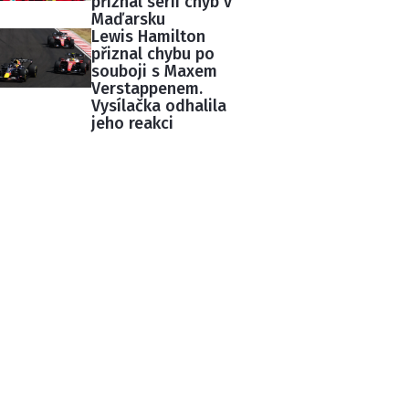
přiznal sérii chyb v
Maďarsku
Lewis Hamilton
přiznal chybu po
souboji s Maxem
Verstappenem.
Vysílačka odhalila
jeho reakci