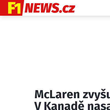
Etický kodex
K
McLaren zvyšu
Provozovatelem
V Kanadě nasa