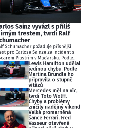
arlos Sainz vyvázl s příliš
írným trestem, tvrdí Ralf
chumacher
lf Schumacher požaduje přísnější
est pro Carlose Sainze za incident s
carem Piastrim v Maďarsku. Podle
Lewis Hamilton udělal
valého pilota Williams ignoroval
jedinou chybu. Podle
kolik modrých vlajek a následně
Martina Brundla ho
lidoval s lídrem závodu.
připravila o stupně
tisekundovou penalizaci považuje
vítězů
chumacher za nedostatečnou.
Mercedes měl na víc,
tvrdí Toto Wolff.
Chyby a problémy
zničily nadějný víkend
Velká promarněná
šance Ferrari. Fred
Vasseur otevřeně