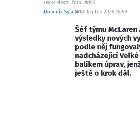
Oscar Piastri, foto: Pirelli
Dominik Sysel
18. května 2026 18:59
Šéf týmu McLaren A
výsledky nových vy
podle něj fungova
nadcházející Velké
balíkem úprav, je
ještě o krok dál.