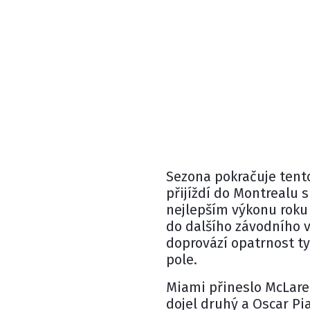
Sezona pokračuje tent
přijíždí do Montrealu
nejlepším výkonu roku
do dalšího závodního 
doprovází opatrnost t
pole.
Miami přineslo McLar
dojel druhý a
Oscar Pia