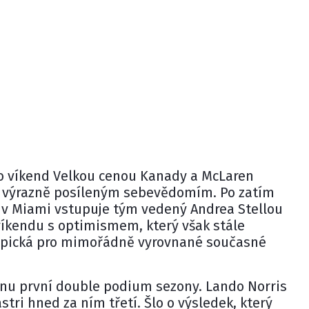
o víkend Velkou cenou Kanady a
McLaren
 s výrazně posíleným sebevědomím. Po zatím
 v Miami vstupuje tým vedený
Andrea Stellou
víkendu s optimismem, který však stále
ypická pro mimořádně vyrovnané současné
enu první double podium sezony.
Lando Norris
stri
hned za ním třetí. Šlo o výsledek, který