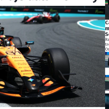
C
m
S
Ra
tr
Os
bý
ně
ko
Pě
S