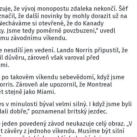
zuje, že vývoj monopostu zdaleka nekončí. Šéf
načil, že další novinky by mohly dorazit už na
Necháváme si otevřené, že do Kanady
ky. Jsme tedy poměrně povzbuzeni,“ uvedl
ímu závodnímu víkendu.
nesdílí jen vedení. Lando Norris připustil, že
il důvěru, zároveň však varoval před
mi.
it po takovém víkendu sebevědomí, když jsme
 Norris. Zároveň ale upozornil, že Montreal
 stejně jako Miami.
es v minulosti býval velmi silný. I když jsme byli
dali dobře,“ poznamenal britský jezdec.
že jeden povedený závod neukazuje celý obraz. „V
lat závěry z jednoho víkendu. Musíme být silní