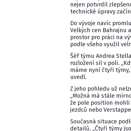
nejen potvrdil zlepšen
technické úpravy začín
Do vývoje navíc promlu
Velkých cen Bahrajnu 
prostor pro práci na v
podle všeho využil vel
Šéf týmu
Andrea Stell
rozložení sil v poli. 
máme nyní čtyři týmy, k
uvedl.
Z jeho pohledu už nelz
„Možná má stále mírnou
že pole position mohli 
jezdců nebo Verstappen
Současná situace podl
detailů. „Čtyři týmy js