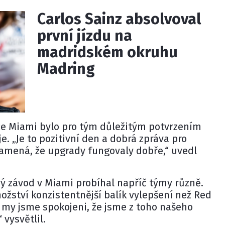
Carlos Sainz absolvoval
první jízdu na
madridském okruhu
Madring
 že Miami bylo pro tým důležitým potvrzením
. „Je to pozitivní den a dobrá zpráva pro
namená, že upgrady fungovaly dobře,“ uvedl
vý závod v Miami probíhal napříč týmy různě.
ožství konzistentnější balík vylepšení než Red
 my jsme spokojeni, že jsme z toho našeho
 vysvětlil.