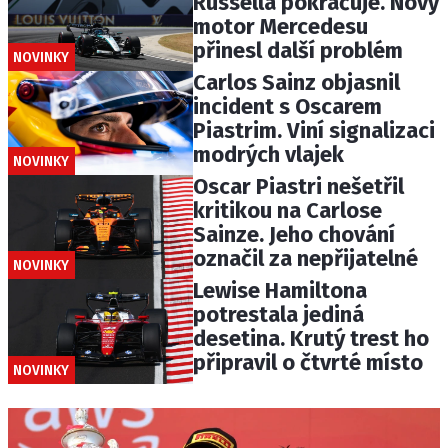
Russella pokračuje. Nový
motor Mercedesu
přinesl další problém
NOVINKY
Carlos Sainz objasnil
incident s Oscarem
Piastrim. Viní signalizaci
modrých vlajek
NOVINKY
Oscar Piastri nešetřil
kritikou na Carlose
Sainze. Jeho chování
označil za nepřijatelné
NOVINKY
Lewise Hamiltona
potrestala jediná
desetina. Krutý trest ho
připravil o čtvrté místo
NOVINKY