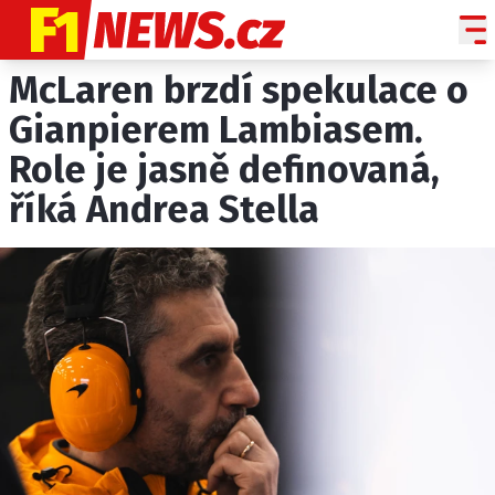
McLaren brzdí spekulace o
NOVINKY
GRAND PRIX
Gianpierem Lambiasem.
Role je jasně definovaná,
PADDOCK LINE
říká Andrea Stella
TECHNIKA
HISTORIE GP
PROFILY JEZDCŮ
PROFILY TÝMŮ
ROZHOVORY
OSTATNÍ
SLEDUJTE NÁS NA
|