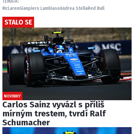
TÉMATA:
McLaren
Gianpiero Lambiase
Andrea Stella
Red Bull
STALO SE
NOVINKY
Carlos Sainz vyvázl s příliš
mírným trestem, tvrdí Ralf
Schumacher