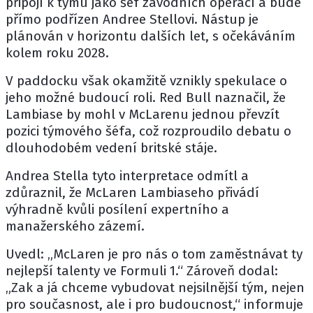
připojí k týmu jako šéf závodních operací a bude
přímo podřízen Andree Stellovi. Nástup je
plánován v horizontu dalších let, s očekáváním
kolem roku 2028.
V paddocku však okamžitě vznikly spekulace o
jeho možné budoucí roli.
Red Bull
naznačil, že
Lambiase by mohl v McLarenu jednou převzít
pozici týmového šéfa, což rozproudilo debatu o
dlouhodobém vedení britské stáje.
Andrea Stella
tyto interpretace odmítl a
zdůraznil, že McLaren Lambiaseho přivádí
výhradně kvůli posílení expertního a
manažerského zázemí.
Uvedl: „McLaren je pro nás o tom zaměstnávat ty
nejlepší talenty ve Formuli 1.“ Zároveň dodal:
„Zak a já chceme vybudovat nejsilnější tým, nejen
pro současnost, ale i pro budoucnost,“ informuje