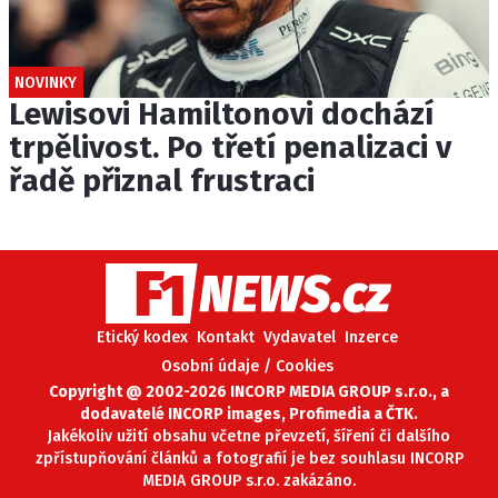
NOVINKY
Lewisovi Hamiltonovi dochází
trpělivost. Po třetí penalizaci v
řadě přiznal frustraci
Etický kodex
Kontakt
Vydavatel
Inzerce
Osobní údaje / Cookies
Copyright @ 2002-2026 INCORP MEDIA GROUP s.r.o., a
dodavatelé INCORP images, Profimedia a ČTK.
Jakékoliv užití obsahu včetne převzetí, šíření či dalšího
zpřístupňování článků a fotografií je bez souhlasu INCORP
MEDIA GROUP s.r.o. zakázáno.