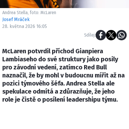
ETICKÝ KODEX
KONTAKT
Andrea Stella, foto: McLaren
Josef Mráček
VYDAVATEL
28. května 2026 16:05
INZERCE
Sdílej:
OSOBNÍ ÚDAJE / COOKIES
McLaren potvrdil příchod Gianpiera
Lambiaseho do své struktury jako posily
pro závodní vedení, zatímco Red Bull
Provozovatelem serveru F1NEWS.cz je
naznačil, že by mohl v budoucnu mířit až na
INCORP MEDIA GROUP s.r.o., IČ: 118 23 054
pozici týmového šéfa. Andrea Stella ale
spekulace odmítá a zdůrazňuje, že jeho
role je čistě o posílení leadershipu týmu.