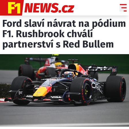
Ford slaví návrat na pódium
NOVINKY
GRAND PRIX
F1. Rushbrook chválí
partnerství s Red Bullem
PADDOCK LINE
TECHNIKA
HISTORIE GP
PROFILY JEZDCŮ
PROFILY TÝMŮ
ROZHOVORY
OSTATNÍ
SLEDUJTE NÁS NA
|