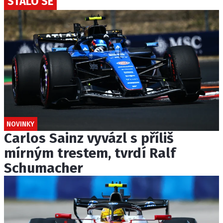
STALO SE
NOVINKY
Carlos Sainz vyvázl s příliš
mírným trestem, tvrdí Ralf
Schumacher