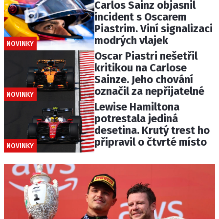
Carlos Sainz objasnil
incident s Oscarem
Piastrim. Viní signalizaci
modrých vlajek
NOVINKY
Oscar Piastri nešetřil
kritikou na Carlose
Sainze. Jeho chování
označil za nepřijatelné
NOVINKY
Lewise Hamiltona
potrestala jediná
desetina. Krutý trest ho
připravil o čtvrté místo
NOVINKY