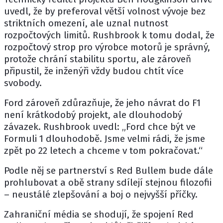
uvedl, že by preferoval větší volnost vývoje bez
striktních omezení, ale uznal nutnost
rozpočtových limitů. Rushbrook k tomu dodal, že
rozpočtový strop pro výrobce motorů je správný,
protože chrání stabilitu sportu, ale zároveň
připustil, že inženýři vždy budou chtít více
svobody.
Ford zároveň zdůrazňuje, že jeho návrat do F1
není krátkodobý projekt, ale dlouhodobý
závazek. Rushbrook uvedl: „Ford chce být ve
Formuli 1 dlouhodobě. Jsme velmi rádi, že jsme
zpět po 22 letech a chceme v tom pokračovat.“
Podle něj se partnerství s Red Bullem bude dále
prohlubovat a obě strany sdílejí stejnou filozofii
– neustálé zlepšování a boj o nejvyšší příčky.
Zahraniční média se shodují, že spojení Red