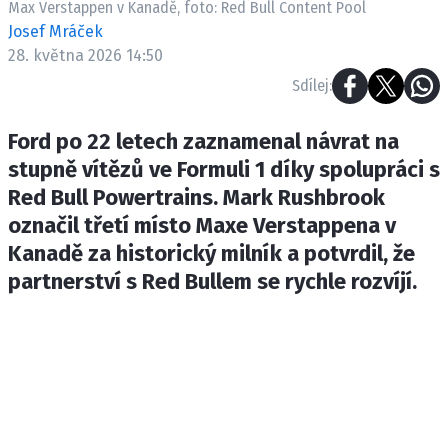
Max Verstappen v Kanadě, foto: Red Bull Content Pool
ETICKÝ KODEX
Josef Mráček
KONTAKT
28. května 2026 14:50
VYDAVATEL
Sdílej:
INZERCE
OSOBNÍ ÚDAJE / COOKIES
Ford po 22 letech zaznamenal návrat na
stupně vítězů ve Formuli 1 díky spolupráci s
Red Bull Powertrains. Mark Rushbrook
označil třetí místo Maxe Verstappena v
Provozovatelem serveru F1NEWS.cz je
Kanadě za historický milník a potvrdil, že
INCORP MEDIA GROUP s.r.o., IČ: 118 23 054
partnerství s Red Bullem se rychle rozvíjí.