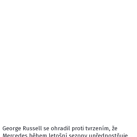
George Russell
se ohradil proti tvrzením, že
Mercedes
během letošní sezony upřednostňuje