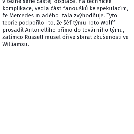
vítězné série častěji doplácel na technické
komplikace, vedla část fanoušků ke spekulacím,
že Mercedes mladého Itala zvýhodňuje. Tyto
teorie podpořilo i to, že šéf týmu Toto Wolff
prosadil Antonelliho přímo do továrního týmu,
zatímco Russell musel dříve sbírat zkušenosti ve
Williamsu.