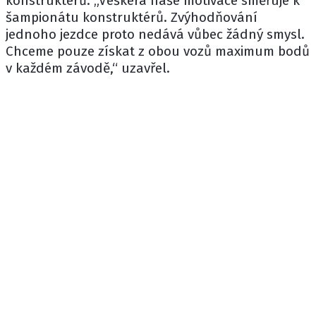
konstruktérů. „Veškerá naše motivace směřuje k
šampionátu konstruktérů. Zvýhodňování
jednoho jezdce proto nedává vůbec žádný smysl.
Chceme pouze získat z obou vozů maximum bodů
v každém závodě,“ uzavřel.