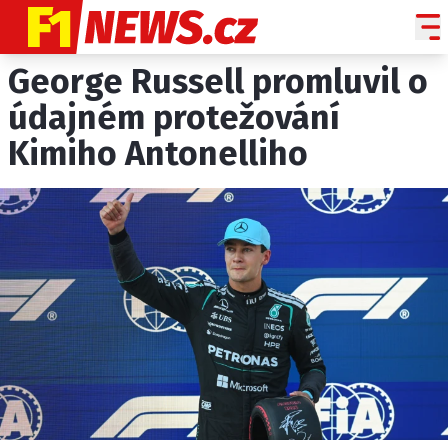
George Russell promluvil o
NOVINKY
GRAND PRIX
údajném protežování
Kimiho Antonelliho
PADDOCK LINE
TECHNIKA
HISTORIE GP
PROFILY JEZDCŮ
PROFILY TÝMŮ
ROZHOVORY
OSTATNÍ
SLEDUJTE NÁS NA
|