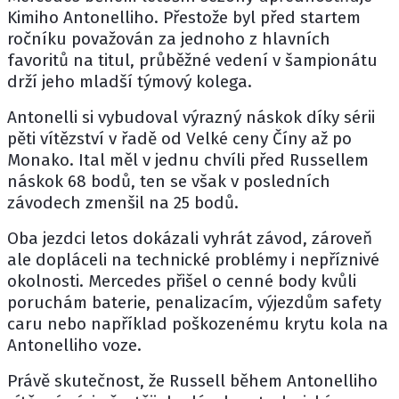
Kimiho Antonelliho
. Přestože byl před startem
ročníku považován za jednoho z hlavních
favoritů na titul, průběžné vedení v šampionátu
drží jeho mladší týmový kolega.
Antonelli si vybudoval výrazný náskok díky sérii
pěti vítězství v řadě od Velké ceny Číny až po
Monako. Ital měl v jednu chvíli před Russellem
náskok 68 bodů, ten se však v posledních
závodech zmenšil na 25 bodů.
Oba jezdci letos dokázali vyhrát závod, zároveň
ale dopláceli na technické problémy i nepříznivé
okolnosti. Mercedes přišel o cenné body kvůli
poruchám baterie, penalizacím, výjezdům safety
caru nebo například poškozenému krytu kola na
Antonelliho voze.
Právě skutečnost, že Russell během Antonelliho