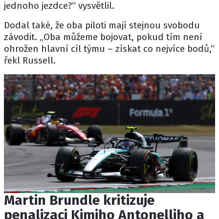
jednoho jezdce?“ vysvětlil.
Dodal také, že oba piloti mají stejnou svobodu
závodit. „Oba můžeme bojovat, pokud tím není
ohrožen hlavní cíl týmu – získat co nejvíce bodů,“
řekl Russell.
Martin Brundle kritizuje
penalizaci Kimiho Antonelliho a