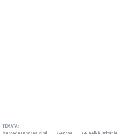
TÉMATA:
Mercedes
Andrea Kimi
George
GP Velké Británie