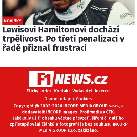
NOVINKY
Lewisovi Hamiltonovi dochází
trpělivost. Po třetí penalizaci v
řadě přiznal frustraci
Etický kodex
Kontakt
Vydavatel
Inzerce
Osobní údaje / Cookies
Copyright @ 2002-2026 INCORP MEDIA GROUP s.r.o., a
dodavatelé INCORP images, Profimedia a ČTK.
Jakékoliv užití obsahu včetne převzetí, šíření či dalšího
zpřístupňování článků a fotografií je bez souhlasu INCORP
MEDIA GROUP s.r.o. zakázáno.