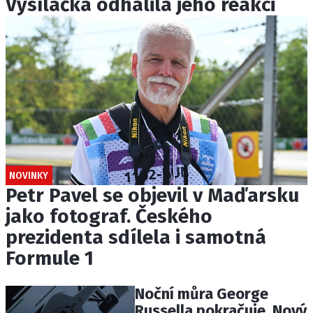
Vysílačka odhalila jeho reakci
NOVINKY
Petr Pavel se objevil v Maďarsku
jako fotograf. Českého
prezidenta sdílela i samotná
Formule 1
Noční můra George
Russella pokračuje. Nový