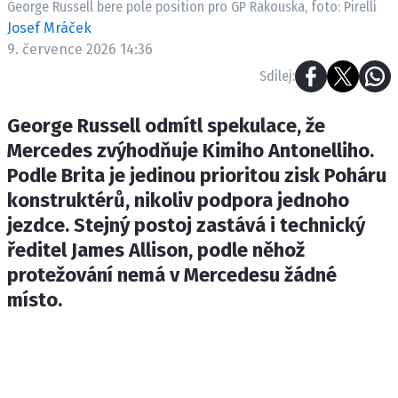
George Russell bere pole position pro GP Rakouska, foto: Pirelli
ETICKÝ KODEX
Josef Mráček
KONTAKT
9. července 2026 14:36
VYDAVATEL
Sdílej:
INZERCE
OSOBNÍ ÚDAJE / COOKIES
George Russell odmítl spekulace, že
Mercedes zvýhodňuje Kimiho Antonelliho.
Podle Brita je jedinou prioritou zisk Poháru
konstruktérů, nikoliv podpora jednoho
Provozovatelem serveru F1NEWS.cz je
jezdce. Stejný postoj zastává i technický
INCORP MEDIA GROUP s.r.o., IČ: 118 23 054
ředitel James Allison, podle něhož
protežování nemá v Mercedesu žádné
místo.