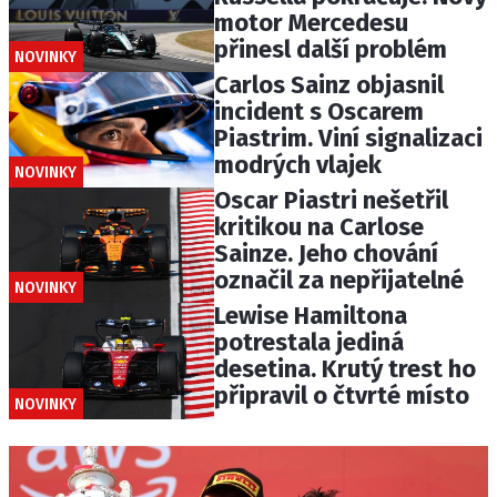
motor Mercedesu
přinesl další problém
NOVINKY
Carlos Sainz objasnil
incident s Oscarem
Piastrim. Viní signalizaci
modrých vlajek
NOVINKY
Oscar Piastri nešetřil
kritikou na Carlose
Sainze. Jeho chování
označil za nepřijatelné
NOVINKY
Lewise Hamiltona
potrestala jediná
desetina. Krutý trest ho
připravil o čtvrté místo
NOVINKY