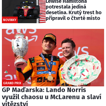
Lewise Hamiltona
potrestala jediná
desetina. Krutý trest ho
připravil o čtvrté místo
NOVINKY
GRAND PRIX
GP Maďarska: Lando Norris
využil chaosu u McLarenu a slaví
vítězství