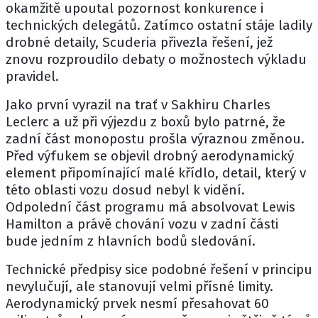
okamžitě upoutal pozornost konkurence i
technických delegátů. Zatímco ostatní stáje ladily
drobné detaily, Scuderia přivezla řešení, jež
znovu rozproudilo debaty o možnostech výkladu
pravidel.
Jako první vyrazil na trať v Sakhiru
Charles
Leclerc
a už při výjezdu z boxů bylo patrné, že
zadní část monopostu prošla výraznou změnou.
Před výfukem se objevil drobný aerodynamický
element připomínající malé křídlo, detail, který v
této oblasti vozu dosud nebyl k vidění.
Odpolední část programu má absolvovat
Lewis
Hamilton
a právě chování vozu v zadní části
bude jedním z hlavních bodů sledování.
Technické předpisy sice podobné řešení v principu
nevylučují, ale stanovují velmi přísné limity.
Aerodynamický prvek nesmí přesahovat 60