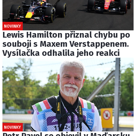
NOVINKY
Lewis Hamilton přiznal chybu po
souboji s Maxem Verstappenem.
Vysílačka odhalila jeho reakci
NOVINKY
Petr Pavel se objevil v Maďarsku