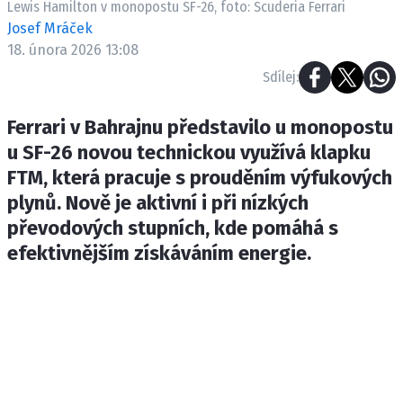
Lewis Hamilton v monopostu SF-26, foto: Scuderia Ferrari
ETICKÝ KODEX
Josef Mráček
KONTAKT
18. února 2026 13:08
VYDAVATEL
Sdílej:
INZERCE
OSOBNÍ ÚDAJE / COOKIES
Ferrari v Bahrajnu představilo u monopostu
u SF-26 novou technickou využívá klapku
FTM, která pracuje s prouděním výfukových
plynů. Nově je aktivní i při nízkých
Provozovatelem serveru F1NEWS.cz je
převodových stupních, kde pomáhá s
INCORP MEDIA GROUP s.r.o., IČ: 118 23 054
efektivnějším získáváním energie.