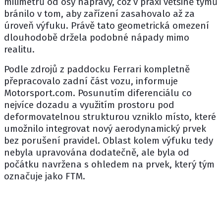
milimetrů od osy nápravy, což v praxi většině týmů
bránilo v tom, aby zařízení zasahovalo až za
úroveň výfuku. Právě tato geometrická omezení
dlouhodobě držela podobné nápady mimo
realitu.
Podle zdrojů z paddocku Ferrari kompletně
přepracovalo zadní část vozu, informuje
Motorsport.com. Posunutím diferenciálu co
nejvíce dozadu a využitím prostoru pod
deformovatelnou strukturou vzniklo místo, které
umožnilo integrovat nový aerodynamický prvek
bez porušení pravidel. Oblast kolem výfuku tedy
nebyla upravována dodatečně, ale byla od
počátku navržena s ohledem na prvek, který tým
označuje jako FTM.