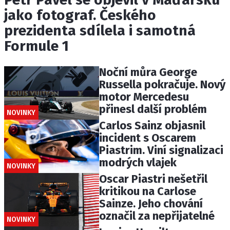
jako fotograf. Českého
prezidenta sdílela i samotná
Formule 1
Noční můra George
Russella pokračuje. Nový
motor Mercedesu
přinesl další problém
NOVINKY
Carlos Sainz objasnil
incident s Oscarem
Piastrim. Viní signalizaci
modrých vlajek
NOVINKY
Oscar Piastri nešetřil
kritikou na Carlose
Sainze. Jeho chování
označil za nepřijatelné
NOVINKY