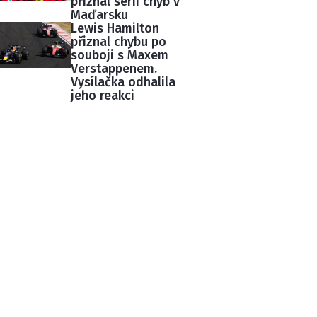
přiznal sérii chyb v
Maďarsku
Lewis Hamilton
přiznal chybu po
souboji s Maxem
Verstappenem.
Vysílačka odhalila
jeho reakci