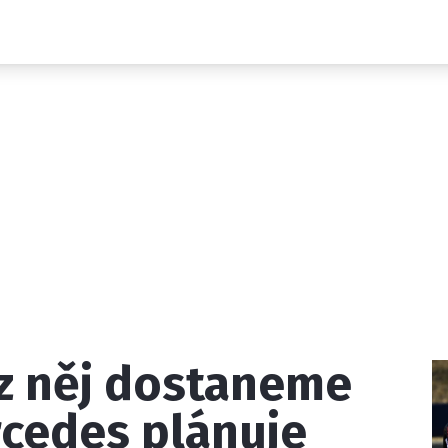
Novinky
Grand Prix
Rozhovory
Ostatní
Paddock Line
Technika
Historie GP
Profily jezdců
Profily týmů
ontakt
Vydavatel
Inzerce
Osobní údaje / Cookies
z něj dostaneme
 serveru F1NEWS.cz je INCORP MEDIA GROUP s.r.o., IČ: 118 2
rcedes plánuje