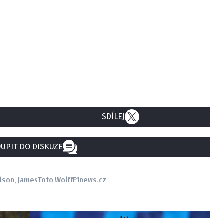
SDÍLEJ
UPIT DO DISKUZE
lison, James
Toto Wolff
F1news.cz