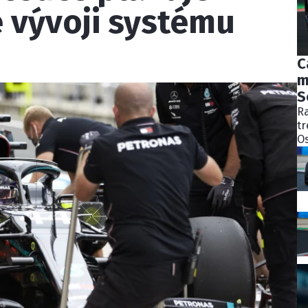
 vývoji systému
C
m
S
Ra
tr
Os
bý
ně
ko
Pě
S