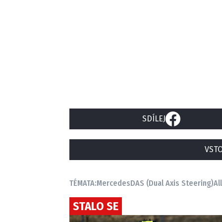
SDÍLEJ
VSTO
TÉMATA:
Mercedes
DAS (Dual Axis Steering)
Al
STALO SE