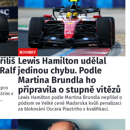
NOVINKY
říliš
Lewis Hamilton udělal
Ralf
jedinou chybu. Podle
Martina Brundla ho
připravila o stupně vítězů
 pro
strim v
Lewis Hamilton podle Martina Brundla nepřišel o
pódium ve Velké ceně Maďarska kvůli penalizaci
dně
za blokování Oscara Piastriho v kvalifikaci.
u