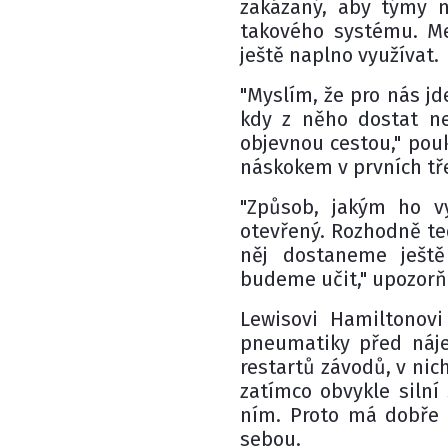
zakázaný, aby týmy n
takového systému. Me
ještě naplno využívat.
"Myslím, že pro nás jd
kdy z něho dostat ne
objevnou cestou," pou
náskokem v prvních tře
"Způsob, jakým ho v
otevřený. Rozhodně te
něj dostaneme ještě
budeme učit," upozorňu
Lewisovi Hamiltonov
pneumatiky před náje
restartů závodů, v nic
zatímco obvykle silní 
ním. Proto má dobře 
sebou.