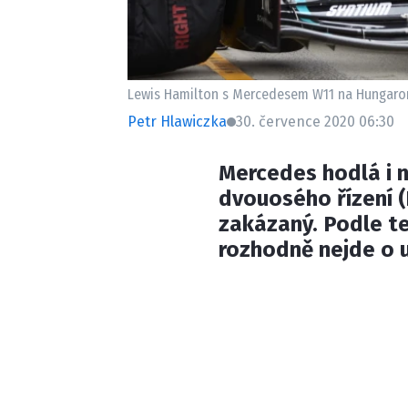
Lewis Hamilton s Mercedesem W11 na Hungaror
Petr Hlawiczka
30. července 2020 06:30
Mercedes hodlá i n
dvouosého řízení (
zakázaný. Podle te
rozhodně nejde o 