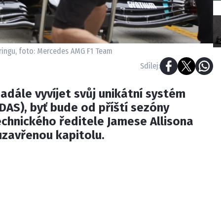
ingu, foto: Mercedes AMG F1 Team
Sdílej:
adále vyvíjet svůj unikátní systém
DAS), byť bude od příští sezóny
chnického ředitele Jamese Allisona
uzavřenou kapitolu.