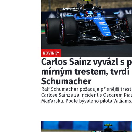
NOVINKY
Carlos Sainz vyvázl s p
mírným trestem, tvrdí 
Schumacher
Ralf Schumacher požaduje přísnější trest
Carlose Sainze za incident s Oscarem Pia
Maďarsku. Podle bývalého pilota Williams
ignoroval několik modrých vlajek a násle
kolidoval s lídrem závodu. Pětisekundovo
penalizaci považuje Schumacher za
nedostatečnou.