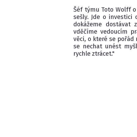
Šéf týmu Toto Wolff o 
sešly. Jde o investici
dokážeme dostávat z
vděčíme vedoucím pra
věci, o které se pořád
se nechat unést myšl
rychle ztrácet."