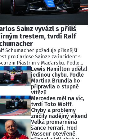
arlos Sainz vyvázl s příliš
írným trestem, tvrdí Ralf
chumacher
lf Schumacher požaduje přísnější
est pro Carlose Sainze za incident s
carem Piastrim v Maďarsku. Podle
Lewis Hamilton udělal
valého pilota Williams ignoroval
jedinou chybu. Podle
kolik modrých vlajek a následně
Martina Brundla ho
lidoval s lídrem závodu.
připravila o stupně
tisekundovou penalizaci považuje
vítězů
chumacher za nedostatečnou.
Mercedes měl na víc,
tvrdí Toto Wolff.
Chyby a problémy
zničily nadějný víkend
Velká promarněná
šance Ferrari. Fred
Vasseur otevřeně