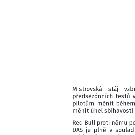
Mistrovská stáj vz
předsezónních testů 
pilotům měnit během 
měnit úhel sbíhavosti 
Red Bull proti němu po
DAS je plně v soulad