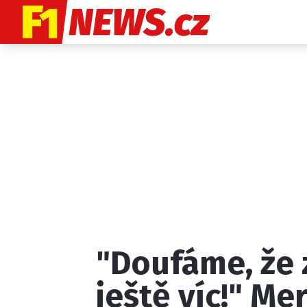
Etický kodex
K
"Doufáme, že 
Provozovatelem
ještě víc!" Me