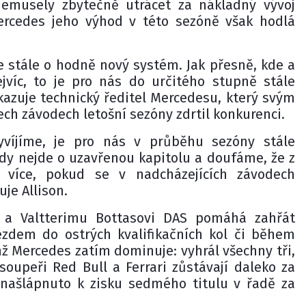
emusely zbytečně utrácet za nákladný vývoj
rcedes jeho výhod v této sezóně však hodlá
e stále o hodně nový systém. Jak přesně, kde a
jvíc, to je pro nás do určitého stupně stále
kazuje technický ředitel Mercedesu, který svým
ch závodech letošní sezóny zdrtil konkurenci.
yvíjíme, je pro nás v průběhu sezóny stále
dy nejde o uzavřenou kapitolu a doufáme, že z
 více, pokud se v nadcházejících závodech
je Allison.
i a Valtterimu Bottasovi DAS pomáhá zahřát
zdem do ostrých kvalifikačních kol či během
hž Mercedes zatím dominuje: vyhrál všechny tři,
soupeři Red Bull a Ferrari zůstávají daleko za
našlápnuto k zisku sedmého titulu v řadě za