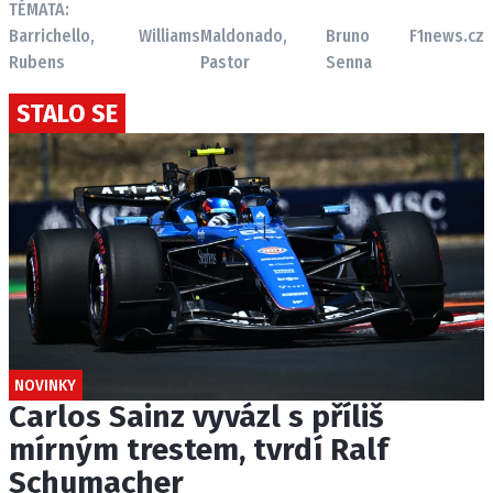
TÉMATA:
Barrichello,
Williams
Maldonado,
Bruno
F1news.cz
Rubens
Pastor
Senna
STALO SE
NOVINKY
Carlos Sainz vyvázl s příliš
mírným trestem, tvrdí Ralf
Schumacher