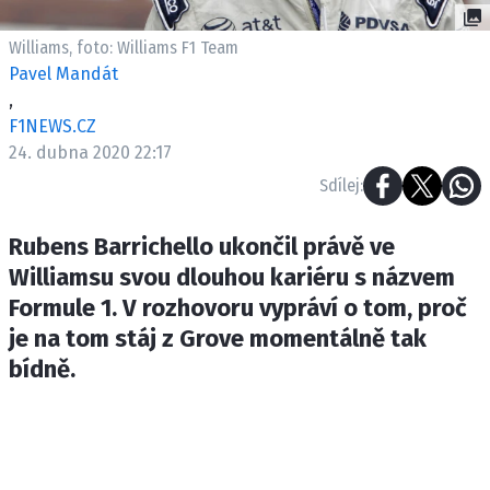
ETICKÝ KODEX
KONTAKT
Williams, foto: Williams F1 Team
Pavel Mandát
VYDAVATEL
,
INZERCE
F1NEWS.CZ
OSOBNÍ ÚDAJE / COOKIES
24. dubna 2020 22:17
Sdílej:
Rubens Barrichello ukončil právě ve
Provozovatelem serveru F1NEWS.cz je
Williamsu svou dlouhou kariéru s názvem
INCORP MEDIA GROUP s.r.o., IČ: 118 23 054
Formule 1. V rozhovoru vypráví o tom, proč
je na tom stáj z Grove momentálně tak
bídně.