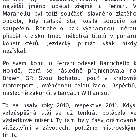
největší jméno udělal zřejmě u Ferrari. V
Maranellu byl totiž součástí slavného zlatého
období, kdy italská stáj kosila soupeře za
soupeřem. Barichello pak významnou měrou
přispěl k zisku hned několika titulů v poháru
konstruktérů. Jezdecký primát však nikdy
nezískal.
Po svém konci u Ferrari odešel Barrichello k
Hondě, která se následně přejmenovala na
Brawn GP. Svou bohatou pouť v královně
motorsportu, ověnčenou celou řadou úspěchů,
následně zakončil v barvách Williamsu.
To se psaly roky 2010, respektive 2011. Kdysi
veleúspěšná stáj se už tenkrát potácela ve
výsledkové mizérii. Ty tam byly časy orámované
vítězstvími v závodech, potažmo mistrovskými
tituly.