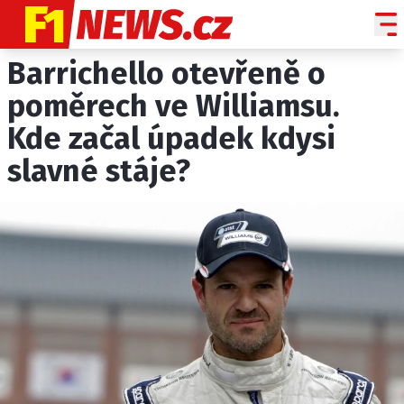
Barrichello otevřeně o
NOVINKY
GRAND PRIX
poměrech ve Williamsu.
Kde začal úpadek kdysi
PADDOCK LINE
slavné stáje?
TECHNIKA
HISTORIE GP
PROFILY JEZDCŮ
PROFILY TÝMŮ
ROZHOVORY
OSTATNÍ
SLEDUJTE NÁS NA
|