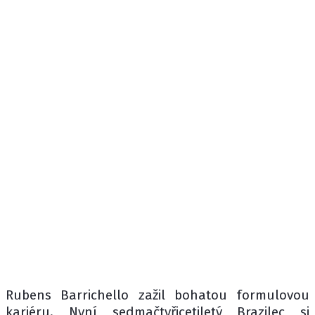
Rubens Barrichello zažil bohatou formulovou
kariéru. Nyní sedmačtyřicetiletý Brazilec si