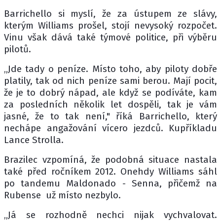
Barrichello si myslí, že za ústupem ze slávy,
kterým Williams prošel, stojí nevysoký rozpočet.
Vinu však dává také týmové politice, při výběru
pilotů.
„Jde tady o peníze. Místo toho, aby piloty dobře
platily, tak od nich peníze sami berou. Mají pocit,
že je to dobrý nápad, ale když se podíváte, kam
za posledních několik let dospěli, tak je vám
jasné, že to tak není," říká Barrichello, který
nechápe angažování vícero jezdců. Kupříkladu
Lance Strolla.
Brazilec vzpomíná, že podobná situace nastala
také před ročníkem 2012. Onehdy Williams sáhl
po tandemu Maldonado - Senna, přičemž na
Rubense už místo nezbylo.
„Já se rozhodně nechci nijak vychvalovat.