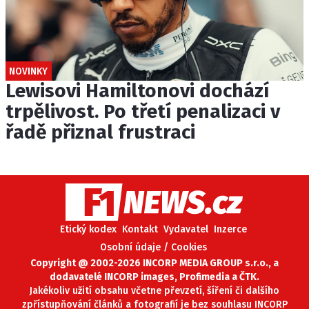
NOVINKY
Lewisovi Hamiltonovi dochází
trpělivost. Po třetí penalizaci v
řadě přiznal frustraci
Etický kodex
Kontakt
Vydavatel
Inzerce
Osobní údaje / Cookies
Copyright @ 2002-2026 INCORP MEDIA GROUP s.r.o., a
dodavatelé INCORP images, Profimedia a ČTK.
Jakékoliv užití obsahu včetne převzetí, šíření či dalšího
zpřístupňování článků a fotografií je bez souhlasu INCORP