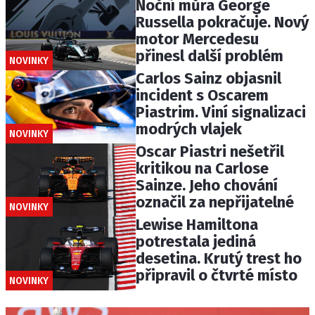
Noční můra George
Russella pokračuje. Nový
motor Mercedesu
přinesl další problém
NOVINKY
Carlos Sainz objasnil
incident s Oscarem
Piastrim. Viní signalizaci
modrých vlajek
NOVINKY
Oscar Piastri nešetřil
kritikou na Carlose
Sainze. Jeho chování
označil za nepřijatelné
NOVINKY
Lewise Hamiltona
potrestala jediná
desetina. Krutý trest ho
připravil o čtvrté místo
NOVINKY