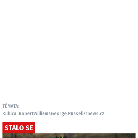
TÉMATA:
Kubica, Robert
Williams
George Russell
F1news.cz
STALO SE