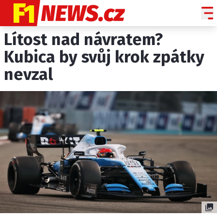
Lítost nad návratem?
NOVINKY
GRAND PRIX
Kubica by svůj krok zpátky
nevzal
PADDOCK LINE
TECHNIKA
HISTORIE GP
PROFILY JEZDCŮ
PROFILY TÝMŮ
ROZHOVORY
OSTATNÍ
SLEDUJTE NÁS NA
|