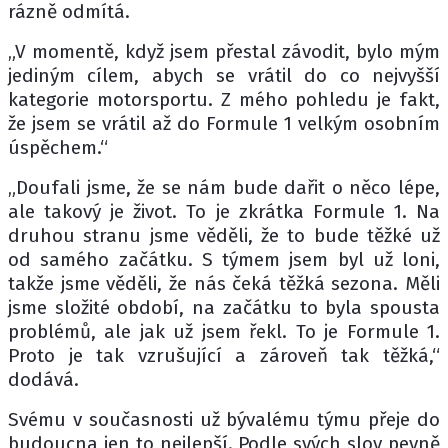
rázně odmítá.
„V momentě, když jsem přestal závodit, bylo mým
jediným cílem, abych se vrátil do co nejvyšší
kategorie motorsportu. Z mého pohledu je fakt,
že jsem se vrátil až do Formule 1 velkým osobním
úspěchem.“
„Doufali jsme, že se nám bude dařit o něco lépe,
ale takový je život. To je zkrátka Formule 1. Na
druhou stranu jsme věděli, že to bude těžké už
od samého začátku. S týmem jsem byl už loni,
takže jsme věděli, že nás čeká těžká sezona. Měli
jsme složité období, na začátku to byla spousta
problémů, ale jak už jsem řekl. To je Formule 1.
Proto je tak vzrušující a zároveň tak těžká,“
dodává.
Svému v současnosti už bývalému týmu přeje do
budoucna jen to nejlepší. Podle svých slov pevně