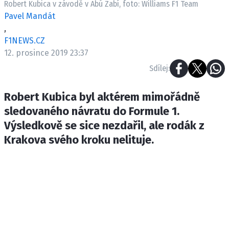
Robert Kubica v závodě v Abú Zabí, foto: Williams F1 Team
ETICKÝ KODEX
Pavel Mandát
KONTAKT
,
VYDAVATEL
F1NEWS.CZ
INZERCE
12. prosince 2019 23:37
OSOBNÍ ÚDAJE / COOKIES
Sdílej:
Robert Kubica byl aktérem mimořádně
sledovaného návratu do Formule 1.
Provozovatelem serveru F1NEWS.cz je
Výsledkově se sice nezdařil, ale rodák z
INCORP MEDIA GROUP s.r.o., IČ: 118 23 054
Krakova svého kroku nelituje.