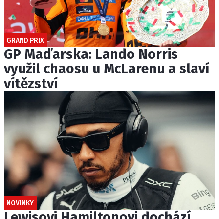
GRAND PRIX
GP Maďarska: Lando Norris
využil chaosu u McLarenu a slaví
vítězství
NOVINKY
Lewisovi Hamiltonovi dochází