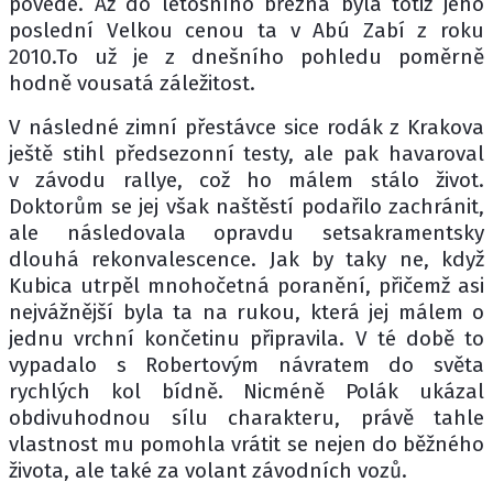
povede. Až do letošního března byla totiž jeho
poslední Velkou cenou ta v Abú Zabí z roku
2010.To už je z dnešního pohledu poměrně
hodně vousatá záležitost.
V následné zimní přestávce sice rodák z Krakova
ještě stihl předsezonní testy, ale pak havaroval
v závodu rallye, což ho málem stálo život.
Doktorům se jej však naštěstí podařilo zachránit,
ale následovala opravdu setsakramentsky
dlouhá rekonvalescence. Jak by taky ne, když
Kubica utrpěl mnohočetná poranění, přičemž asi
nejvážnější byla ta na rukou, která jej málem o
jednu vrchní končetinu připravila. V té době to
vypadalo s Robertovým návratem do světa
rychlých kol bídně. Nicméně Polák ukázal
obdivuhodnou sílu charakteru, právě tahle
vlastnost mu pomohla vrátit se nejen do běžného
života, ale také za volant závodních vozů.