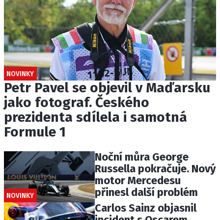
NOVINKY
Petr Pavel se objevil v Maďarsku
jako fotograf. Českého
prezidenta sdílela i samotná
Formule 1
Noční můra George
Russella pokračuje. Nový
motor Mercedesu
přinesl další problém
NOVINKY
Carlos Sainz objasnil
incident s Oscarem