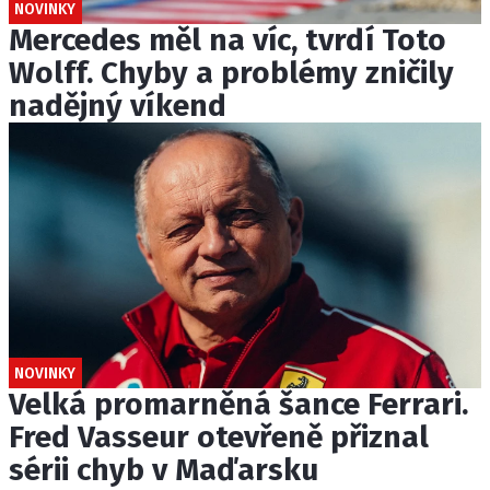
NOVINKY
Mercedes měl na víc, tvrdí Toto
Wolff. Chyby a problémy zničily
nadějný víkend
NOVINKY
Velká promarněná šance Ferrari.
Fred Vasseur otevřeně přiznal
sérii chyb v Maďarsku