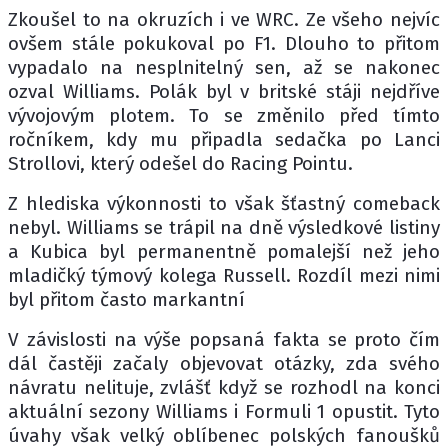
Zkoušel to na okruzích i ve WRC. Ze všeho nejvíc
ovšem stále pokukoval po F1. Dlouho to přitom
vypadalo na nesplnitelný sen, až se nakonec
ozval Williams. Polák byl v britské stáji nejdříve
vývojovým plotem. To se změnilo před tímto
ročníkem, kdy mu připadla sedačka po Lanci
Strollovi, který odešel do Racing Pointu.
Z hlediska výkonnosti to však šťastný comeback
nebyl. Williams se trápil na dně výsledkové listiny
a Kubica byl permanentně pomalejší než jeho
mladičký týmový kolega Russell. Rozdíl mezi nimi
byl přitom často markantní
V závislosti na výše popsaná fakta se proto čím
dál častěji začaly objevovat otázky, zda svého
návratu nelituje, zvlášť když se rozhodl na konci
aktuální sezony Williams i Formuli 1 opustit. Tyto
úvahy však velký oblíbenec polských fanoušků