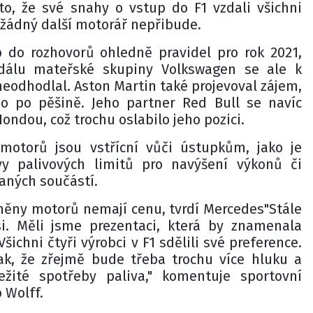
o, že své snahy o vstup do F1 vzdali všichni
 žádný další motorář nepřibude.
 do rozhovorů ohledně pravidel pro rok 2021,
dálu mateřské skupiny Volkswagen se ale k
neodhodlal. Aston Martin také projevoval zájem,
ho po pěšině. Jeho partner Red Bull se navíc
ondou, což trochu oslabilo jeho pozici.
motorů jsou vstřícní vůči ústupkům, jako je
vy palivových limitů pro navýšení výkonů či
aných součástí.
měny motorů nemají cenu, tvrdí Mercedes"Stále
si. Měli jsme prezentaci, která by znamenala
ichni čtyři výrobci v F1 sdělili své preference.
, že zřejmě bude třeba trochu více hluku a
žité spotřeby paliva," komentuje sportovní
 Wolff.