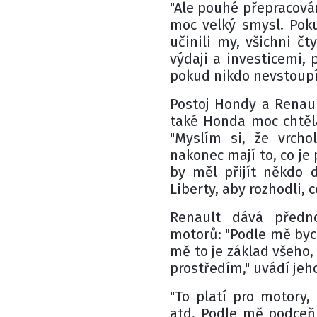
"Ale pouhé přepracován
moc velký smysl. Poku
učinili my, všichni čt
výdaji a investicemi,
pokud nikdo nevstoupí,
Postoj Hondy a Renaul
také Honda moc chtěl
"Myslím si, že vrcho
nakonec mají to, co je 
by měl přijít někdo 
Liberty, aby rozhodli, c
Renault dává předno
motorů: "Podle mě byc
mě to je základ všeho,
prostředím," uvádí jeho
"To platí pro motory,
atd. Podle mě podceňu