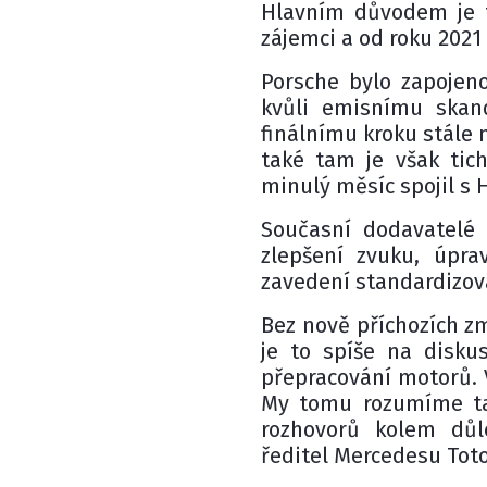
Hlavním důvodem je t
zájemci a od roku 2021
Porsche bylo zapojeno
kvůli emisnímu skan
finálnímu kroku stále 
také tam je však tic
minulý měsíc spojil s H
Současní dodavatelé 
zlepšení zvuku, úpra
zavedení standardizov
Bez nově příchozích z
je to spíše na disku
přepracování motorů. Vš
My tomu rozumíme tak
rozhovorů kolem důle
ředitel Mercedesu Toto