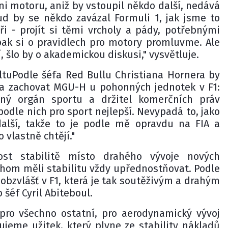
i motoru, aniž by vstoupil někdo další, nedává
d by se někdo zavázal Formuli 1, jak jsme to
yři - projít si těmi vrcholy a pády, potřebnými
 pak si o pravidlech pro motory promluvme. Ale
 šlo by o akademickou diskusi," vysvětluje.
tuPodle šéfa Red Bullu Christiana Hornera by
a zachovat MGU-H u pohonných jednotek v F1:
lný orgán sportu a držitel komerčních práv
podle nich pro sport nejlepší. Nevypadá to, jako
další, takže to je podle mě opravdu na FIA a
o vlastně chtějí."
st stabilitě místo drahého vývoje nových
hom měli stabilitu vždy upřednostňovat. Podle
 obzvlášť v F1, která je tak soutěživým a drahým
 šéf Cyril Abiteboul.
 pro všechno ostatní, pro aerodynamický vývoj
jeme užitek, který plyne ze stability nákladů