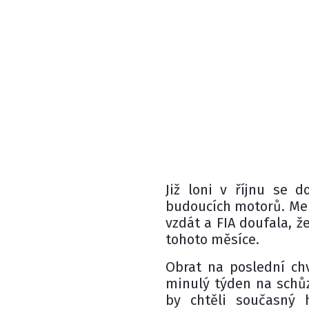
Již loni v říjnu se 
budoucích motorů. Mer
vzdát a FIA doufala, 
tohoto měsíce.
Obrat na poslední ch
minulý týden na schůzc
by chtěli současný 