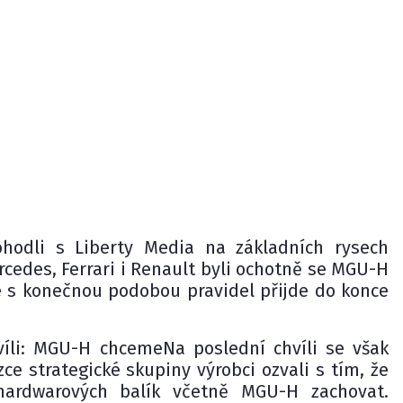
dohodli s Liberty Media na základních rysech
cedes, Ferrari i Renault byli ochotně se MGU-H
že s konečnou podobou pravidel přijde do konce
víli: MGU-H chcemeNa poslední chvíli se však
e strategické skupiny výrobci ozvali s tím, že
hardwarových balík včetně MGU-H zachovat.