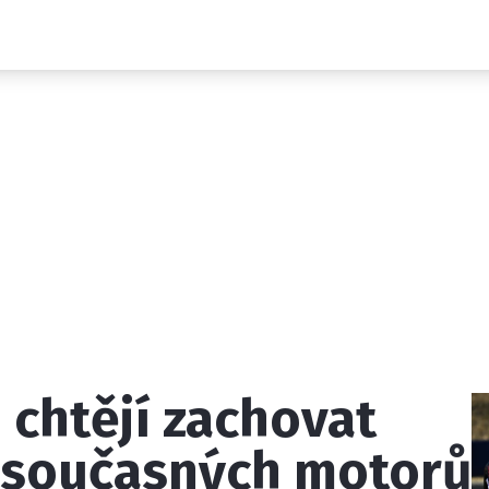
Novinky
Grand Prix
Rozhovory
Ostatní
Paddock Line
Technika
Historie GP
Profily jezdců
Profily týmů
ontakt
Vydavatel
Inzerce
Osobní údaje / Cookies
 chtějí zachovat
 serveru F1NEWS.cz je INCORP MEDIA GROUP s.r.o., IČ: 118 2
k současných motorů