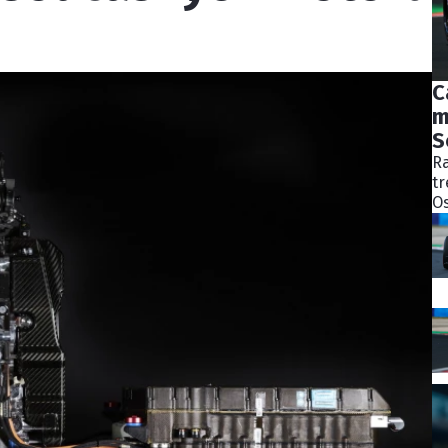
C
m
S
Ra
tr
Os
bý
ně
ko
Pě
S