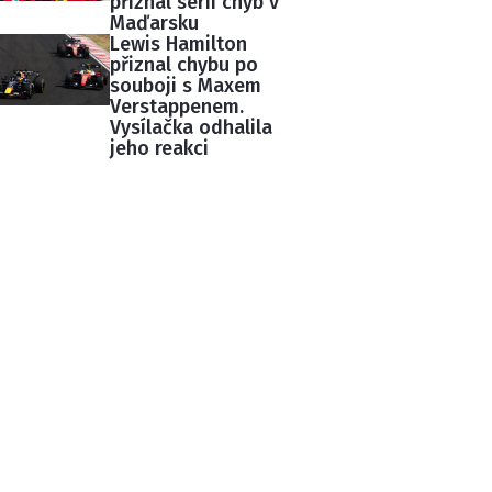
přiznal sérii chyb v
Maďarsku
Lewis Hamilton
přiznal chybu po
souboji s Maxem
Verstappenem.
Vysílačka odhalila
jeho reakci