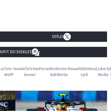
SDÍLEJ
UPIT DO DISKUZE
.cz
Toto
Honda
Christian
Ferrari
Red
Aston
Renault
Abiteboul,
Liberty
Wolff
Horner
Bull
Martin
Cyril
Media