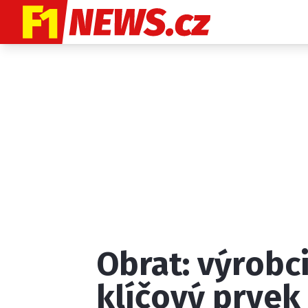
Etický kodex
K
Obrat: výrobci
Provozovatelem
klíčový prve