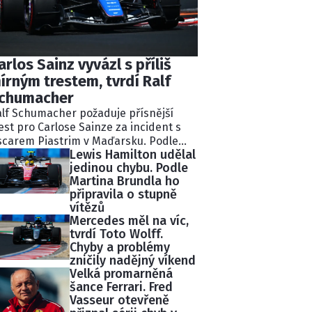
arlos Sainz vyvázl s příliš
írným trestem, tvrdí Ralf
chumacher
lf Schumacher požaduje přísnější
est pro Carlose Sainze za incident s
carem Piastrim v Maďarsku. Podle
Lewis Hamilton udělal
valého pilota Williams ignoroval
jedinou chybu. Podle
kolik modrých vlajek a následně
Martina Brundla ho
lidoval s lídrem závodu.
připravila o stupně
tisekundovou penalizaci považuje
vítězů
chumacher za nedostatečnou.
Mercedes měl na víc,
tvrdí Toto Wolff.
Chyby a problémy
zničily nadějný víkend
Velká promarněná
šance Ferrari. Fred
Vasseur otevřeně