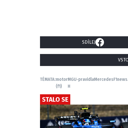
SDÍLEJ
VSTO
TÉMATA:
motor
MGU-
pravidla
Mercedes
F1news
(f1)
H
STALO SE