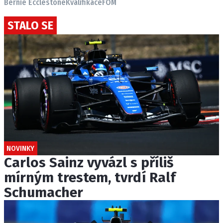
Bernie Ecclestone
Kvalifikace
FOM
STALO SE
NOVINKY
Carlos Sainz vyvázl s příliš
mírným trestem, tvrdí Ralf
Schumacher