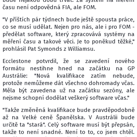
času není odpovědná FIA, ale FOM.
"V příštích pár týdnech bude ještě spousta práce,
co se musí udělat. Nejen pro nás, ale i pro FOM -
předělat software, který zpracovává systémy na
měření času a takové věci. Je to poněkud těžké,"
prohlásil Pat Symonds z Williamsu.
Ecclestone potvrdil, že se zavedení nového
formátu nestihne hned na začátku na GP
Austrálie: "Nová kvalifikace zatím nebude,
protože nemůžeme dát všechno dohromady včas.
Měla být zavedena už na začátku sezóny, ale
nejsme schopní dodělat veškerý software včas."
"Takže změněná kvalifikace bude pravděpodobně
až na Velké ceně Španělska. V Austrálii bude
určitě ta "stará". Celý software musí být přepsán,
takže to není snadné. Není to to, co jsem chtěl.