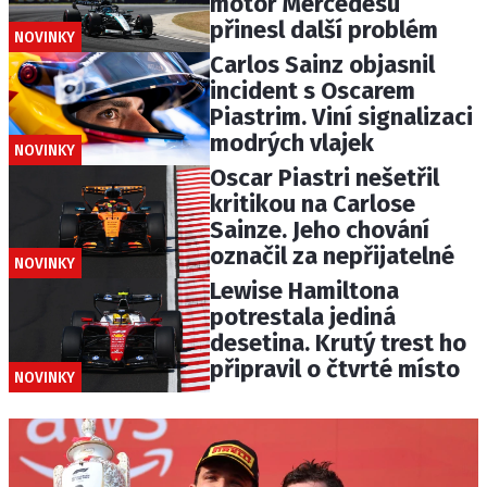
motor Mercedesu
přinesl další problém
NOVINKY
Carlos Sainz objasnil
incident s Oscarem
Piastrim. Viní signalizaci
modrých vlajek
NOVINKY
Oscar Piastri nešetřil
kritikou na Carlose
Sainze. Jeho chování
označil za nepřijatelné
NOVINKY
Lewise Hamiltona
potrestala jediná
desetina. Krutý trest ho
připravil o čtvrté místo
NOVINKY