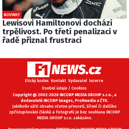
NOVINKY
Lewisovi Hamiltonovi dochází
trpělivost. Po třetí penalizaci v
řadě přiznal frustraci
Etický kodex
Kontakt
Vydavatel
Inzerce
Osobní údaje / Cookies
Copyright @ 2002-2026 INCORP MEDIA GROUP s.r.o., a
dodavatelé INCORP images, Profimedia a ČTK.
Jakékoliv užití obsahu včetne převzetí, šíření či dalšího
zpřístupňování článků a fotografií je bez souhlasu INCORP
MEDIA GROUP s.r.o. zakázáno.