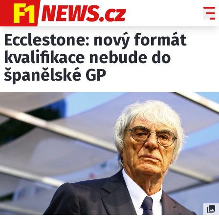
Ecclestone: nový formát
NOVINKY
GRAND PRIX
kvalifikace nebude do
španělské GP
PADDOCK LINE
TECHNIKA
HISTORIE GP
PROFILY JEZDCŮ
PROFILY TÝMŮ
ROZHOVORY
OSTATNÍ
SLEDUJTE NÁS NA
|