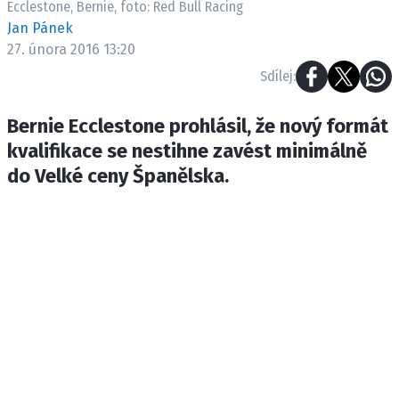
Ecclestone, Bernie, foto: Red Bull Racing
ETICKÝ KODEX
Jan Pánek
KONTAKT
27. února 2016 13:20
VYDAVATEL
Sdílej:
INZERCE
OSOBNÍ ÚDAJE / COOKIES
Bernie Ecclestone prohlásil, že nový formát
kvalifikace se nestihne zavést minimálně
do Velké ceny Španělska.
Provozovatelem serveru F1NEWS.cz je
INCORP MEDIA GROUP s.r.o., IČ: 118 23 054