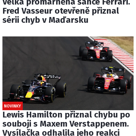
Velká promarněná šance Ferrari.
Fred Vasseur otevřeně přiznal
sérii chyb v Maďarsku
NOVINKY
Lewis Hamilton přiznal chybu po
souboji s Maxem Verstappenem.
Vysílačka odhalila jeho reakci