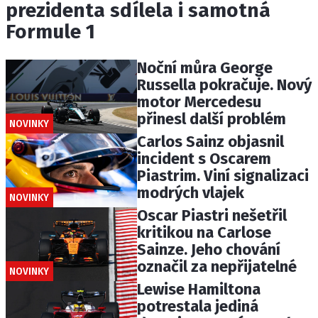
prezidenta sdílela i samotná
Formule 1
Noční můra George
Russella pokračuje. Nový
motor Mercedesu
přinesl další problém
NOVINKY
Carlos Sainz objasnil
incident s Oscarem
Piastrim. Viní signalizaci
modrých vlajek
NOVINKY
Oscar Piastri nešetřil
kritikou na Carlose
Sainze. Jeho chování
označil za nepřijatelné
NOVINKY
Lewise Hamiltona
potrestala jediná