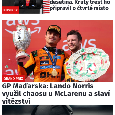
desetina. Krutý trest ho
připravil o čtvrté místo
NOVINKY
GRAND PRIX
GP Maďarska: Lando Norris
využil chaosu u McLarenu a slaví
vítězství