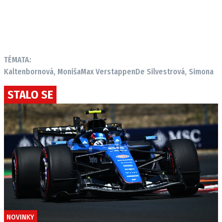
TÉMATA:
Kaltenbornová, Moniša
Max Verstappen
De Silvestrová, Simona
STALO SE
NOVINKY