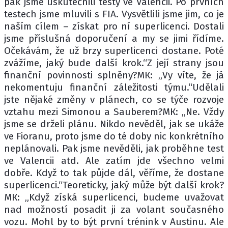
pak jsme uskutečnili testy ve Valencii. Po prvních
testech jsme mluvili s FIA. Vysvětlili jsme jim, co je
naším cílem – získat pro ní superlicenci. Dostali
jsme příslušná doporučení a my se jimi řídíme.
Očekávám, že už brzy superlicenci dostane. Poté
zvážíme, jaký bude další krok.“Z její strany jsou
finanční povinnosti splněny?МК: „Vy víte, že já
nekomentuju finanční záležitosti týmu.“Udělali
jste nějaké změny v plánech, co se týče rozvoje
vztahu mezi Simonou a Sauberem?МК: „Ne. Vždy
jsme se drželi plánu. Nikdo nevěděl, jak se ukáže
ve Fioranu, proto jsme do té doby nic konkrétního
neplánovali. Pak jsme nevěděli, jak proběhne test
ve Valencii atd. Ale zatím jde všechno velmi
dobře. Když to tak půjde dál, věříme, že dostane
superlicenci.“Teoreticky, jaký může být další krok?
МК: „Když získá superlicenci, budeme uvažovat
nad možností posadit ji za volant současného
vozu. Mohl by to být první trénink v Austinu. Ale