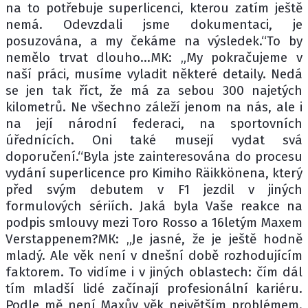
na to potřebuje superlicenci, kterou zatím ještě
nemá. Odevzdali jsme dokumentaci, je
posuzována, a my čekáme na výsledek.“To by
nemělo trvat dlouho…МК: „My pokračujeme v
naší práci, musíme vyladit některé detaily. Nedá
se jen tak říct, že má za sebou 300 najetých
kilometrů. Ne všechno záleží jenom na nás, ale i
na její národní federaci, na sportovních
úřednících. Oni také musejí vydat svá
doporučení.“Byla jste zainteresována do procesu
vydání superlicence pro Kimiho Räikkönena, který
před svým debutem v F1 jezdil v jiných
formulových sériích. Jaká byla Vaše reakce na
podpis smlouvy mezi Toro Rosso a 16letým Maxem
Verstappenem?МК: „Je jasné, že je ještě hodně
mladý. Ale věk není v dnešní době rozhodujícím
faktorem. To vidíme i v jiných oblastech: čím dál
tím mladší lidé začínají profesionální kariéru.
Podle mě není Maxův věk největším problémem.