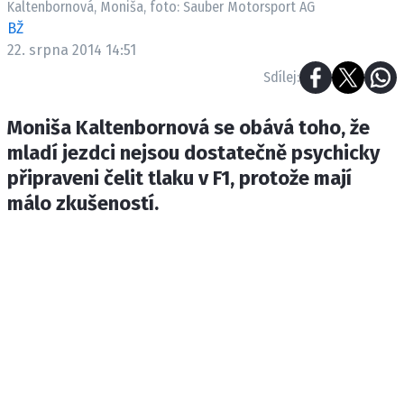
Kaltenbornová, Moniša, foto: Sauber Motorsport AG
ETICKÝ KODEX
BŽ
KONTAKT
22. srpna 2014 14:51
VYDAVATEL
Sdílej:
INZERCE
OSOBNÍ ÚDAJE / COOKIES
Moniša Kaltenbornová se obává toho, že
mladí jezdci nejsou dostatečně psychicky
připraveni čelit tlaku v F1, protože mají
málo zkušeností.
Provozovatelem serveru F1NEWS.cz je
INCORP MEDIA GROUP s.r.o., IČ: 118 23 054