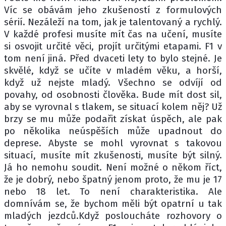
Víc se obávám jeho zkušeností z formulových
sérií. Nezáleží na tom, jak je talentovaný a rychlý.
V každé profesi musíte mít čas na učení, musíte
si osvojit určité věci, projít určitými etapami. F1 v
tom není jiná. Před dvaceti lety to bylo stejné. Je
skvělé, když se učíte v mladém věku, a horší,
když už nejste mladý. Všechno se odvíjí od
povahy, od osobnosti člověka. Bude mít dost sil,
aby se vyrovnal s tlakem, se situací kolem něj? Už
brzy se mu může podařit získat úspěch, ale pak
po několika neúspěších může upadnout do
deprese. Abyste se mohl vyrovnat s takovou
situací, musíte mít zkušenosti, musíte být silný.
Já ho nemohu soudit. Není možné o někom říct,
že je dobrý, nebo špatný jenom proto, že mu je 17
nebo 18 let. To není charakteristika. Ale
domnívám se, že bychom měli být opatrní u tak
mladých jezdců.Když posloucháte rozhovory o