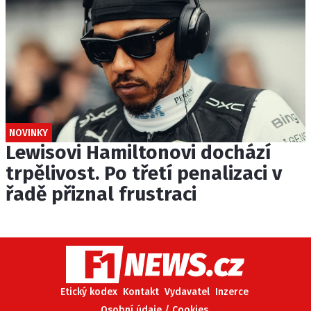
NOVINKY
Lewisovi Hamiltonovi dochází
trpělivost. Po třetí penalizaci v
řadě přiznal frustraci
Etický kodex
Kontakt
Vydavatel
Inzerce
Osobní údaje / Cookies