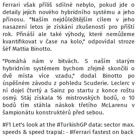
Ferrari však příliš sdílné nebylo, pokud jde o
detaily jejich nového hybridního systému a jeho
přínosu. "Naším nejdůležitějším cílem v jeho
nasazení letos je získání zkušeností pro příští
rok. Přináší ale také výhody, které nemůžeme
kvantifikovat v čase na kolo," odpovídal stroze
šéf Mattia Binotto.
"Pomáhá nám v bitvách. S naším starým
hybridním systémem bychom zřejmě skončili o
dvě místa více vzadu," dodal Binotto po
úspěšném závodu z pohledu Scuderie. Leclerc v
ní dojel čtvrtý a Sainz po startu z konce roštu
osmý. Stáj získala 16 mistrovských bodů, o 10
bodů tím stáhla náskok třetího McLarenu v
šampionátu konstruktérů před sebou.
#F1 Let's look at the #TurkishGP data: sector max.
speeds & speed trap📊: - #Ferrari fastest on back