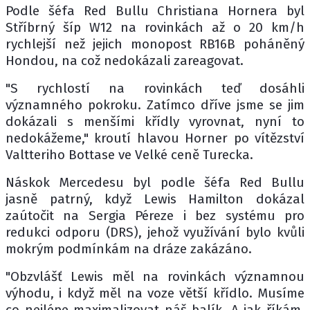
Podle šéfa Red Bullu Christiana Hornera byl
Stříbrný šíp W12 na rovinkách až o 20 km/h
rychlejší než jejich monopost RB16B poháněný
Hondou, na což nedokázali zareagovat.
"S rychlostí na rovinkách teď dosáhli
významného pokroku. Zatímco dříve jsme se jim
dokázali s menšími křídly vyrovnat, nyní to
nedokážeme," kroutí hlavou Horner po vítězství
Valtteriho Bottase ve Velké ceně Turecka.
Náskok Mercedesu byl podle šéfa Red Bullu
jasně patrný, když Lewis Hamilton dokázal
zaútočit na Sergia Péreze i bez systému pro
redukci odporu (DRS), jehož využívání bylo kvůli
mokrým podmínkám na dráze zakázáno.
"Obzvlášť Lewis měl na rovinkách významnou
výhodu, i když měl na voze větší křídlo. Musíme
co nejlépe maximalizovat náš balík. A jak říkám,