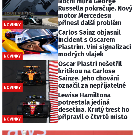
Noční můra George
Russella pokračuje. Nový
motor Mercedesu
přinesl další problém
NOVINKY
Carlos Sainz objasnil
incident s Oscarem
Piastrim. Viní signalizaci
modrých vlajek
NOVINKY
Oscar Piastri nešetřil
kritikou na Carlose
Sainze. Jeho chování
označil za nepřijatelné
NOVINKY
Lewise Hamiltona
potrestala jediná
desetina. Krutý trest ho
připravil o čtvrté místo
NOVINKY