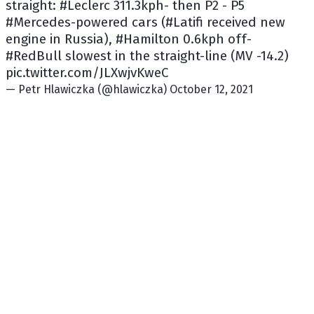
straight: #Leclerc 311.3kph- then P2 - P5
#Mercedes-powered cars (#Latifi received new
engine in Russia), #Hamilton 0.6kph off-
#RedBull slowest in the straight-line (MV -14.2)
pic.twitter.com/JLXwjvKweC
— Petr Hlawiczka (@hlawiczka) October 12, 2021