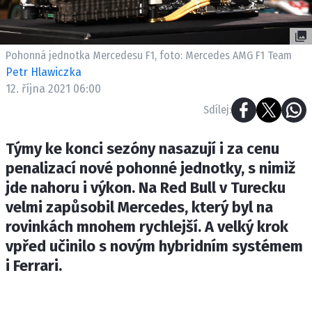
ETICKÝ KODEX
KONTAKT
VYDAVATEL
Pohonná jednotka Mercedesu F1, foto: Mercedes AMG F1 Team
INZERCE
Petr Hlawiczka
12. října 2021 06:00
OSOBNÍ ÚDAJE / COOKIES
Sdílej:
Týmy ke konci sezóny nasazují i za cenu
penalizací nové pohonné jednotky, s nimiž
Provozovatelem serveru F1NEWS.cz je
INCORP MEDIA GROUP s.r.o., IČ: 118 23 054
jde nahoru i výkon. Na Red Bull v Turecku
velmi zapůsobil Mercedes, který byl na
rovinkách mnohem rychlejší. A velký krok
vpřed učinilo s novým hybridním systémem
i Ferrari.