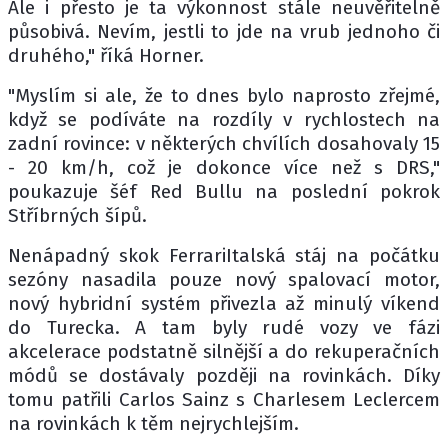
Ale i přesto je ta výkonnost stále neuvěřitelně
působivá. Nevím, jestli to jde na vrub jednoho či
druhého," říká Horner.
"Myslím si ale, že to dnes bylo naprosto zřejmé,
když se podíváte na rozdíly v rychlostech na
zadní rovince: v některých chvílích dosahovaly 15
- 20 km/h, což je dokonce více než s DRS,"
poukazuje šéf Red Bullu na poslední pokrok
Stříbrných šípů.
Nenápadný skok FerrariItalská stáj na počátku
sezóny nasadila pouze nový spalovací motor,
nový hybridní systém přivezla až minulý víkend
do Turecka. A tam byly rudé vozy ve fázi
akcelerace podstatně silnější a do rekuperačních
módů se dostávaly později na rovinkách. Díky
tomu patřili Carlos Sainz s Charlesem Leclercem
na rovinkách k těm nejrychlejším.