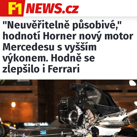
"Neuvěřitelně působivé,"
NOVINKY
GRAND PRIX
hodnotí Horner nový motor
Mercedesu s vyšším
PADDOCK LINE
výkonem. Hodně se
TECHNIKA
zlepšilo i Ferrari
HISTORIE GP
PROFILY JEZDCŮ
PROFILY TÝMŮ
ROZHOVORY
OSTATNÍ
SLEDUJTE NÁS NA
|