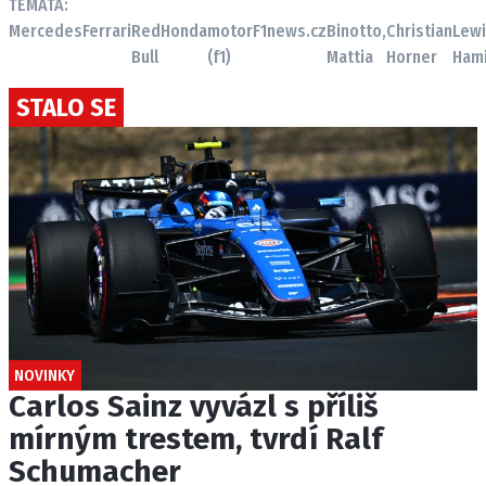
TÉMATA:
Mercedes
Ferrari
Red
Honda
motor
F1news.cz
Binotto,
Christian
Lew
Bull
(f1)
Mattia
Horner
Hami
STALO SE
NOVINKY
Carlos Sainz vyvázl s příliš
mírným trestem, tvrdí Ralf
Schumacher