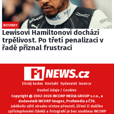
NOVINKY
Lewisovi Hamiltonovi dochází
trpělivost. Po třetí penalizaci v
řadě přiznal frustraci
Etický kodex
Kontakt
Vydavatel
Inzerce
Osobní údaje / Cookies
Copyright @ 2002-2026 INCORP MEDIA GROUP s.r.o., a
dodavatelé INCORP images, Profimedia a ČTK.
Jakékoliv užití obsahu včetne převzetí, šíření či dalšího
zpřístupňování článků a fotografií je bez souhlasu INCORP