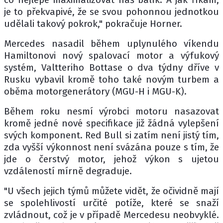
je to překvapivé, že se svou pohonnou jednotkou
udělali takový pokrok," pokračuje Horner.
Mercedes nasadil během uplynulého víkendu
Hamiltonovi nový spalovací motor a výfukový
systém, Valtteriho Bottase o dva týdny dříve v
Rusku vybavil kromě toho také novým turbem a
oběma motorgenerátory (MGU-H i MGU-K).
Během roku nesmí výrobci motoru nasazovat
kromě jedné nové specifikace již žádná vylepšení
svých komponent. Red Bull si zatím není jistý tím,
zda vyšší výkonnost není svázána pouze s tím, že
jde o čerstvý motor, jehož výkon s ujetou
vzdáleností mírně degraduje.
"U všech jejich týmů můžete vidět, že očividně mají
se spolehlivostí určité potíže, které se snaží
zvládnout, což je v případě Mercedesu neobvyklé.