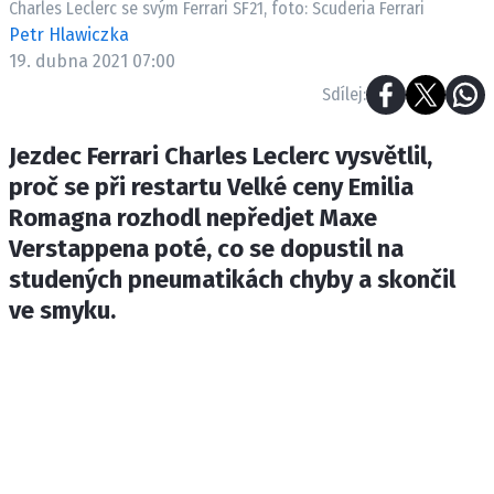
Charles Leclerc se svým Ferrari SF21, foto: Scuderia Ferrari
ETICKÝ KODEX
Petr Hlawiczka
KONTAKT
19. dubna 2021 07:00
VYDAVATEL
Sdílej:
INZERCE
OSOBNÍ ÚDAJE / COOKIES
Jezdec Ferrari Charles Leclerc vysvětlil,
proč se při restartu Velké ceny Emilia
Romagna rozhodl nepředjet Maxe
Verstappena poté, co se dopustil na
Provozovatelem serveru F1NEWS.cz je
studených pneumatikách chyby a skončil
INCORP MEDIA GROUP s.r.o., IČ: 118 23 054
ve smyku.