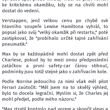
ke kritickému okamžiku, kdy se na chvíli mohl
dostat do vedení.
Verstappen, jenž velkou cenu po chybě své
hlavního soupeře Lewise Hamiltona vyhrál, to
popsal jako svůj "velký okamžik při restartu," poté
zavtipkoval, že "probíhalo určité tajné zahřívání
pneumatik."
Max by se každopádně mohl dostat zpět před
Charlese, pokud by to mezi onou předposlední
zatáčkou a první safety-car čárou stihnul,
podmínky jsou totiž stejné jako v zahřívacím kole.
Podle Norrise jedoucího za nimi však měl pilot
Ferrari zaútočit: "Měl jsem na to skvělý výhled,
bylo to docela legrační. Myslím si, že Charles jej
mohl předjet, podle mého názoru."
"Max ztratil kontrolu nad vozem a skončil vlevo a