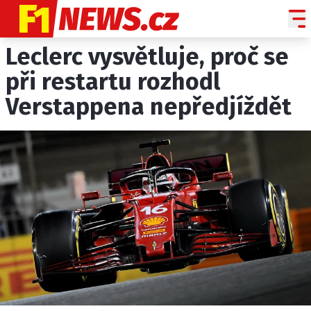
Leclerc vysvětluje, proč se
NOVINKY
GRAND PRIX
při restartu rozhodl
Verstappena nepředjíždět
PADDOCK LINE
TECHNIKA
HISTORIE GP
PROFILY JEZDCŮ
PROFILY TÝMŮ
ROZHOVORY
OSTATNÍ
SLEDUJTE NÁS NA
|