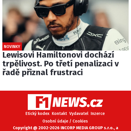
NOVINKY
Lewisovi Hamiltonovi dochází
trpělivost. Po třetí penalizaci v
řadě přiznal frustraci
Etický kodex
Kontakt
Vydavatel
Inzerce
Osobní údaje / Cookies
Copyright @ 2002-2026 INCORP MEDIA GROUP s.r.o., a