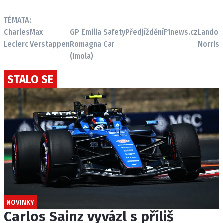
TÉMATA:
Charles
Max
GP Emilia
Safety
Předjíždění
F1news.cz
Lando
Leclerc
Verstappen
Romagna
Car
Norris
(Imola)
STALO SE
NOVINKY
Carlos Sainz vyvázl s příliš