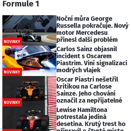
Formule 1
Noční můra George
Russella pokračuje. Nový
motor Mercedesu
přinesl další problém
NOVINKY
Carlos Sainz objasnil
incident s Oscarem
Piastrim. Viní signalizaci
modrých vlajek
NOVINKY
Oscar Piastri nešetřil
kritikou na Carlose
Sainze. Jeho chování
označil za nepřijatelné
NOVINKY
Lewise Hamiltona
potrestala jediná
desetina. Krutý trest ho
připravil o čtvrté místo