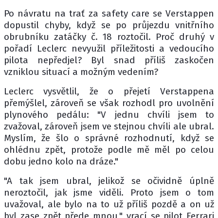
Po návratu na trať za safety care se Verstappen
dopustil chyby, když se po průjezdu vnitřního
obrubníku zatáčky č. 18 roztočil. Proč druhý v
pořadí Leclerc nevyužil příležitosti a vedoucího
pilota nepředjel? Byl snad příliš zaskočen
vzniklou situací a možným vedením?
Leclerc vysvětlil, že o přejetí Verstappena
přemýšlel, zároveň se však rozhodl pro uvolnění
plynového pedálu: "V jednu chvíli jsem to
zvažoval, zároveň jsem ve stejnou chvíli ale ubral.
Myslím, že šlo o správné rozhodnutí, když se
ohlédnu zpět, protože podle mě měl po celou
dobu jedno kolo na dráze."
"A tak jsem ubral, jelikož se očividně úplně
neroztočil, jak jsme viděli. Proto jsem o tom
uvažoval, ale bylo na to už příliš pozdě a on už
byl zase zpět přede mnou," vrací se pilot Ferrari