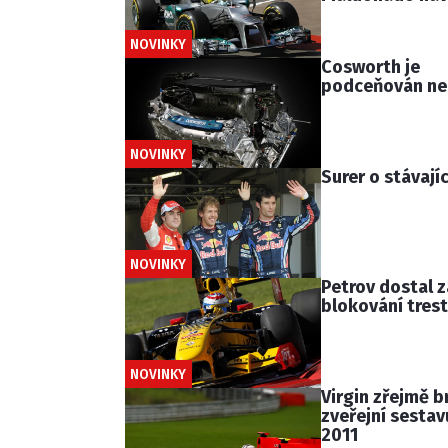
NOVINKY
Cosworth je
podceňován n
NOVINKY
Surer o stávajíc
NOVINKY
Petrov dostal z
blokování trest
NOVINKY
Virgin zřejmě b
zveřejní sestav
2011