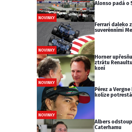
Alonso padá o 
NOVINKY
Ferrari daleko 
suverénními M
NOVINKY
Horner upřesňu
ztrátu Renaultu
koní
NOVINKY
Pérez a Vergne 
kolize potrestá
NOVINKY
Albers odstoupi
Caterhamu