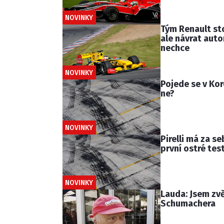
NOVINKY
Tým Renault stoj
ale návrat aut
nechce
NOVINKY
Pojede se v Kor
ne?
NOVINKY
Pirelli má za s
první ostré tes
NOVINKY
Lauda: Jsem zv
Schumachera