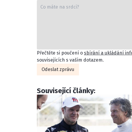
ETICKÝ KODEX
KONTAKT
VYDAVATEL
INZERCE
OSOBNÍ ÚDAJE / COOKIES
Přečtěte si poučení o
sbírání a ukládání in
souvisejících s vaším dotazem.
Odeslat zprávu
Provozovatelem serveru F1NEWS.cz je
INCORP MEDIA GROUP s.r.o., IČ: 118 23 054
Související články: