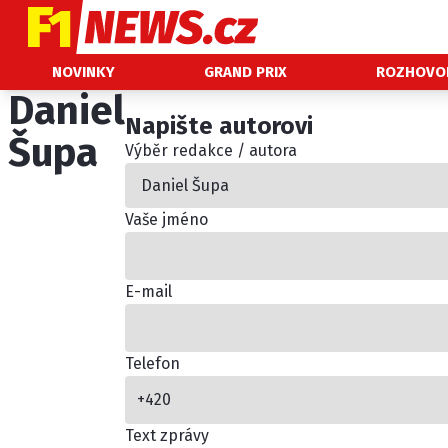
NOVINKY
NOVINKY
GRAND PRIX
ROZHOVO
Daniel
GRAND PRIX
Napište autorovi
Šupa
Výběr redakce / autora
PADDOCK LINE
TECHNIKA
HISTORIE GP
Vaše jméno
PROFILY JEZDCŮ
PROFILY TÝMŮ
E-mail
ROZHOVORY
OSTATNÍ
Telefon
SLEDUJTE NÁS NA
|
Text zprávy