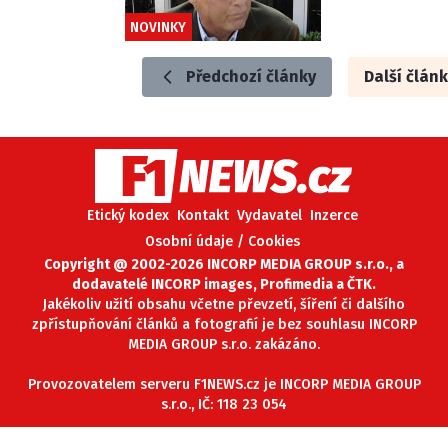
NOVINKY
Předchozí články
Další článk
Etický kodex
Kontakt
Vydavatel
Inzerce
Osobní údaje / Cookies
Copyright @ 2002-2026 INCORP MEDIA GROUP s.r.o., a
dodavatelé INCORP images, Profimedia a ČTK.
Jakékoliv užití obsahu včetne převzetí, šíření či dalšího
zpřístupňování článků a fotografií je bez souhlasu INCORP
MEDIA GROUP s.r.o. zakázáno.
Provozovatelem serveru F1NEWS.cz je INCORP MEDIA GROUP
s.r.o., IČ: 118 23 054