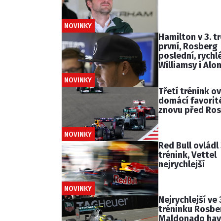
NOVINKY
Hamilton v 3. t
první, Rosberg
poslední, rychl
Williamsy i Alo
NOVINKY
Třetí trénink ov
domácí favorité
znovu před Ro
NOVINKY
Red Bull ovládl 
trénink, Vettel
nejrychlejší
NOVINKY
Nejrychlejší ve 
tréninku Rosbe
Maldonado hav