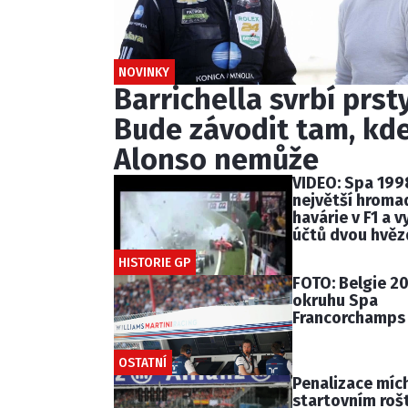
NOVINKY
Barrichella svrbí prsty
Bude závodit tam, kd
Alonso nemůže
VIDEO: Spa 199
největší hroma
havárie v F1 a v
účtů dvou hvěz
HISTORIE GP
FOTO: Belgie 20
okruhu Spa
Francorchamps
OSTATNÍ
Penalizace mích
startovním roš