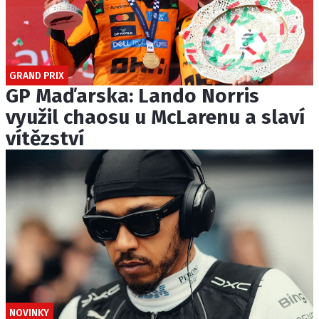
GRAND PRIX
GP Maďarska: Lando Norris
využil chaosu u McLarenu a slaví
vítězství
NOVINKY