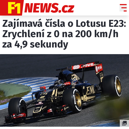
Zajímavá čísla o Lotusu E23:
NOVINKY
GRAND PRIX
Zrychlení z 0 na 200 km/h
za 4,9 sekundy
PADDOCK LINE
TECHNIKA
HISTORIE GP
PROFILY JEZDCŮ
PROFILY TÝMŮ
ROZHOVORY
OSTATNÍ
SLEDUJTE NÁS NA
|