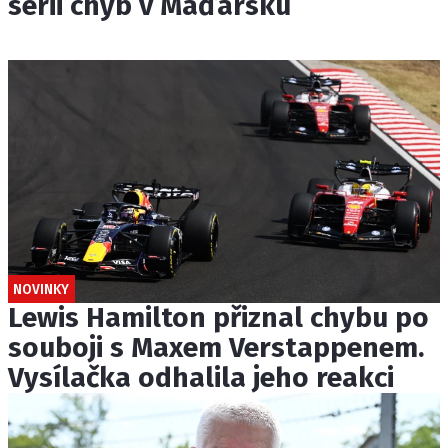
sérii chyb v Maďarsku
NOVINKY
Lewis Hamilton přiznal chybu po
souboji s Maxem Verstappenem.
Vysílačka odhalila jeho reakci