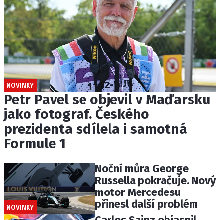
NOVINKY
Petr Pavel se objevil v Maďarsku
jako fotograf. Českého
prezidenta sdílela i samotná
Formule 1
Noční můra George
Russella pokračuje. Nový
motor Mercedesu
přinesl další problém
NOVINKY
Carlos Sainz objasnil