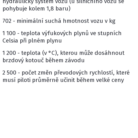
hydraulický systém vozu (u silničního vozu se
pohybuje kolem 1,8 baru)
702 - minimální suchá hmotnost vozu v kg
1 100 - teplota výfukových plynů ve stupních
Celsia při plném plynu
1 200 - teplota (v °C), kterou může dosáhnout
brzdový kotouč během závodu
2 500 - počet změn převodových rychlostí, které
musí piloti průměrně učinit během velké ceny