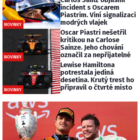
incident s Oscarem
Piastrim. Viní signalizaci
modrých vlajek
NOVINKY
Oscar Piastri nešetřil
kritikou na Carlose
Sainze. Jeho chování
označil za nepřijatelné
NOVINKY
Lewise Hamiltona
potrestala jediná
desetina. Krutý trest ho
připravil o čtvrté místo
NOVINKY