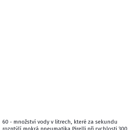
60 - množství vody v litrech, které za sekundu
rozptýlí mokrá pneumatika Pirelli při rychlosti 300