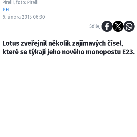
Pirelli, foto: Pirelli
ETICKÝ KODEX
PH
KONTAKT
6. února 2015 06:30
VYDAVATEL
Sdílej:
INZERCE
OSOBNÍ ÚDAJE / COOKIES
Lotus zveřejnil několik zajímavých čísel,
které se týkají jeho nového monopostu E23.
Provozovatelem serveru F1NEWS.cz je
INCORP MEDIA GROUP s.r.o., IČ: 118 23 054