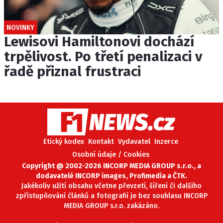
NOVINKY
Lewisovi Hamiltonovi dochází
trpělivost. Po třetí penalizaci v
řadě přiznal frustraci
Etický kodex
Kontakt
Vydavatel
Inzerce
Osobní údaje / Cookies
Copyright @ 2002-2026 INCORP MEDIA GROUP s.r.o., a
dodavatelé INCORP images, Profimedia a ČTK.
Jakékoliv užití obsahu včetne převzetí, šíření či dalšího
zpřístupňování článků a fotografií je bez souhlasu INCORP
MEDIA GROUP s.r.o. zakázáno.