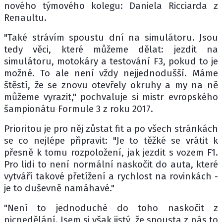
nového týmového kolegu: Daniela Ricciarda z
Renaultu.
"Také strávím spoustu dní na simulátoru. Jsou
tedy věci, které můžeme dělat: jezdit na
simulátoru, motokáry a testování F3, pokud to je
možné. To ale není vždy nejjednodušší. Máme
štěstí, že se znovu otevřely okruhy a my na ně
můžeme vyrazit," pochvaluje si mistr evropského
šampionátu Formule 3 z roku 2017.
Prioritou je pro něj zůstat fit a po všech stránkách
se co nejlépe připravit: "Je to těžké se vrátit k
přesně k tomu rozpoložení, jak jezdit s vozem F1.
Pro lidi to není normální naskočit do auta, které
vytváří takové přetížení a rychlost na rovinkách -
je to duševně namáhavé."
"Není to jednoduché do toho naskočit z
nicnedělání. Jsem si však jistý, že spousta z nás to