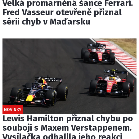
Velká promarněná šance Ferrari.
Fred Vasseur otevřeně přiznal
sérii chyb v Maďarsku
NOVINKY
Lewis Hamilton přiznal chybu po
souboji s Maxem Verstappenem.
Vysílačka odhalila jeho reakci