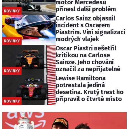
motor Mercedesu
přinesl další problém
NOVINKY
Carlos Sainz objasnil
incident s Oscarem
Piastrim. Viní signalizaci
modrých vlajek
NOVINKY
Oscar Piastri nešetřil
kritikou na Carlose
Sainze. Jeho chování
označil za nepřijatelné
NOVINKY
Lewise Hamiltona
potrestala jediná
desetina. Krutý trest ho
připravil o čtvrté místo
NOVINKY