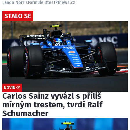
Lando Norris
Formule 3
test
F1news.cz
STALO SE
NOVINKY
Carlos Sainz vyvázl s příliš
mírným trestem, tvrdí Ralf
Schumacher