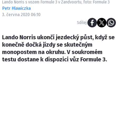
Lando Norris s vozem Formule 3 v Zandvoortu, foto: Formule 3
ETICKÝ KODEX
Petr Hlawiczka
KONTAKT
3. června 2020 06:10
VYDAVATEL
Sdílej:
INZERCE
OSOBNÍ ÚDAJE / COOKIES
Lando Norris ukončí jezdecký půst, když se
konečně dočká jízdy se skutečným
monopostem na okruhu. V soukromém
testu dostane k dispozici vůz Formule 3.
Provozovatelem serveru F1NEWS.cz je
INCORP MEDIA GROUP s.r.o., IČ: 118 23 054