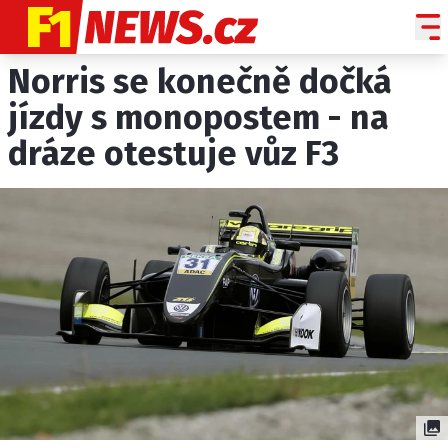
Norris se konečně dočká
NOVINKY
GRAND PRIX
jízdy s monopostem - na
dráze otestuje vůz F3
PADDOCK LINE
TECHNIKA
HISTORIE GP
PROFILY JEZDCŮ
PROFILY TÝMŮ
ROZHOVORY
OSTATNÍ
SLEDUJTE NÁS NA
|