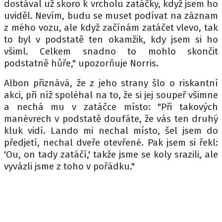
dostával už skoro k vrcholu zatáčky, když jsem ho
uviděl. Nevím, budu se muset podívat na záznam
z mého vozu, ale když začínám zatáčet vlevo, tak
to byl v podstatě ten okamžik, kdy jsem si ho
všiml. Celkem snadno to mohlo skončit
podstatně hůře," upozorňuje Norris.
Albon přiznává, že z jeho strany šlo o riskantní
akci, při níž spoléhal na to, že si jej soupeř všimne
a nechá mu v zatáčce místo: "Při takových
manévrech v podstatě doufáte, že vás ten druhý
kluk vidí. Lando mi nechal místo, šel jsem do
předjetí, nechal dveře otevřené. Pak jsem si řekl:
'Ou, on tady zatáčí,' takže jsme se koly srazili, ale
vyvázli jsme z toho v pořádku."