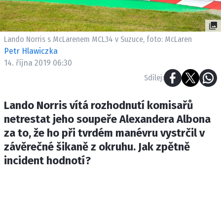
ETICKÝ KODEX
KONTAKT
VYDAVATEL
Lando Norris s McLarenem MCL34 v Suzuce, foto: McLaren
INZERCE
Petr Hlawiczka
14. října 2019 06:30
OSOBNÍ ÚDAJE / COOKIES
Sdílej:
Lando Norris vítá rozhodnutí komisařů
netrestat jeho soupeře Alexandera Albona
Provozovatelem serveru F1NEWS.cz je
INCORP MEDIA GROUP s.r.o., IČ: 118 23 054
za to, že ho při tvrdém manévru vystrčil v
závěrečné šikaně z okruhu. Jak zpětně
incident hodnotí?