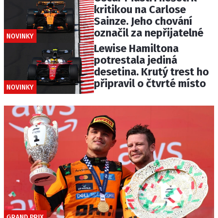
kritikou na Carlose
Sainze. Jeho chování
označil za nepřijatelné
NOVINKY
Lewise Hamiltona
potrestala jediná
desetina. Krutý trest ho
připravil o čtvrté místo
NOVINKY
GRAND PRIX