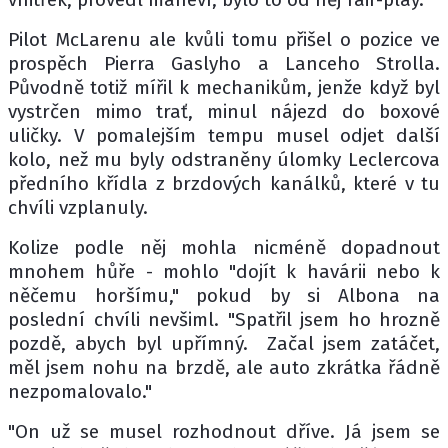
Pilot McLarenu ale kvůli tomu přišel o pozice ve
prospěch Pierra Gaslyho a Lanceho Strolla.
Původně totiž mířil k mechanikům, jenže když byl
vystrčen mimo trať, minul nájezd do boxové
uličky. V pomalejším tempu musel odjet další
kolo, než mu byly odstraněny úlomky Leclercova
předního křídla z brzdových kanálků, které v tu
chvíli vzplanuly.
Kolize podle něj mohla nicméně dopadnout
mnohem hůře - mohlo "dojít k havárii nebo k
něčemu horšímu," pokud by si Albona na
poslední chvíli nevšiml. "Spatřil jsem ho hrozně
pozdě, abych byl upřímný. Začal jsem zatáčet,
měl jsem nohu na brzdě, ale auto zkrátka řádně
nezpomalovalo."
"On už se musel rozhodnout dříve. Já jsem se