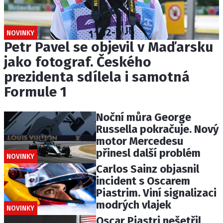
NOVINKY
Petr Pavel se objevil v Maďarsku
jako fotograf. Českého
prezidenta sdílela i samotná
Formule 1
Noční můra George
Russella pokračuje. Nový
motor Mercedesu
přinesl další problém
NOVINKY
Carlos Sainz objasnil
incident s Oscarem
Piastrim. Viní signalizaci
modrých vlajek
NOVINKY
Oscar Piastri nešetřil