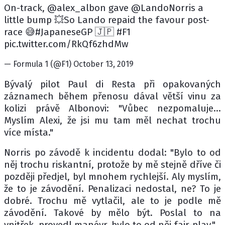
On-track, @alex_albon gave @LandoNorris a
little bump 💥So Lando repaid the favour post-
race 😅#JapaneseGP 🇯🇵 #F1
pic.twitter.com/RkQf6zhdMw
— Formula 1 (@F1) October 13, 2019
Bývalý pilot Paul di Resta při opakovaných
záznamech během přenosu dával větší vinu za
kolizi právě Albonovi: "Vůbec nezpomaluje...
Myslím Alexi, že jsi mu tam měl nechat trochu
více místa."
Norris po závodě k incidentu dodal: "Bylo to od
něj trochu riskantní, protože by mě stejně dříve či
později předjel, byl mnohem rychlejší. Aly myslím,
že to je závodění. Penalizaci nedostal, ne? To je
dobré. Trochu mě vytlačil, ale to je podle mě
závodění. Takové by mělo být. Poslal to na
vnitřek, provedl manévr, bylo to od něj fair-play."