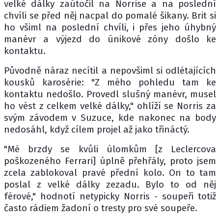
velké dálky zaútočil na Norrise a na poslední
chvíli se před něj nacpal do pomalé šikany. Brit si
ho všiml na poslední chvíli, i přes jeho úhybný
manévr a výjezd do únikové zóny došlo ke
kontaktu.
Původně náraz necítil a nepovšiml si odlétajících
kousků karosérie: "Z mého pohledu tam ke
kontaktu nedošlo. Provedl slušný manévr, musel
ho vést z celkem velké dálky," ohlíží se Norris za
svým závodem v Suzuce, kde nakonec na body
nedosáhl, když cílem projel až jako třináctý.
"Mé brzdy se kvůli úlomkům [z Leclercova
poškozeného Ferrari] úplně přehřály, proto jsem
zcela zablokoval pravé přední kolo. On to tam
poslal z velké dálky zezadu. Bylo to od něj
férové," hodnotí netypicky Norris - soupeři totiž
často rádiem žadoní o tresty pro své soupeře.