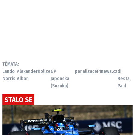
TÉMATA:
Lando
Alexander
Kolize
GP
penalizace
F1news.cz
di
Norris
Albon
Japonska
Resta,
(Suzuka)
Paul
STALO SE