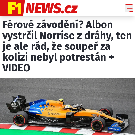
Férové závodění? Albon
NOVINKY
GRAND PRIX
vystrčil Norrise z dráhy, ten
je ale rád, že soupeř za
PADDOCK LINE
kolizi nebyl potrestán +
TECHNIKA
VIDEO
HISTORIE GP
PROFILY JEZDCŮ
PROFILY TÝMŮ
ROZHOVORY
OSTATNÍ
SLEDUJTE NÁS NA
|