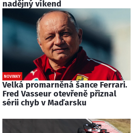
nadějný víkend
NOVINKY
Velká promarněná šance Ferrari.
Fred Vasseur otevřeně přiznal
sérii chyb v Maďarsku