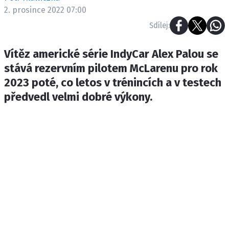
ETICKÝ KODEX
2. prosince 2022 07:00
KONTAKT
Sdílej:
VYDAVATEL
Vítěz americké série IndyCar Alex Palou se
INZERCE
stává rezervním pilotem McLarenu pro rok
OSOBNÍ ÚDAJE / COOKIES
2023 poté, co letos v trénincích a v testech
předvedl velmi dobré výkony.
Provozovatelem serveru F1NEWS.cz je
INCORP MEDIA GROUP s.r.o., IČ: 118 23 054