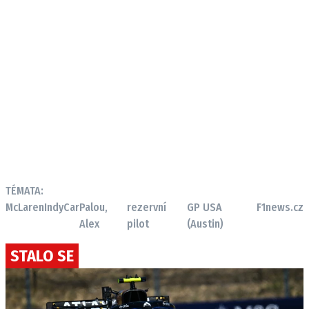
TÉMATA:
McLaren
IndyCar
Palou,
rezervní
GP USA
F1news.cz
Alex
pilot
(Austin)
STALO SE