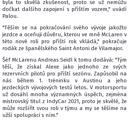
byla to skvělá zkušenost, proto se už nemůžu
dočkat dalšího zapojení s příštím vozem," uvádí
Palou.
"Těším se na pokračování svého vývoje jakožto
jezdce a oceňuji důvěru, kterou ve mně McLaren v
této nové roli pro příští rok vkládá," pokračuje
rodák ze španělského Saint Antoni de Vilamajor.
Šéf McLarenu Andreas Seidl k tomu dodává: "Tým
těší, že získal Alexe jako jednoho ze svých
rezervních pilotů pro příští sezónu. Zapůsobil na
nás během 1. tréninku v Austinu a jeho
jezdeckých vývojových testů letos. V motorsportu
už dosáhl mnoha významných úspěch, zejména
mistrovský titul z IndyCar 2021, proto je skvělé, že
může rozšířit svou roli v týmu a my se těšíme na
užší spolupráci s ním."