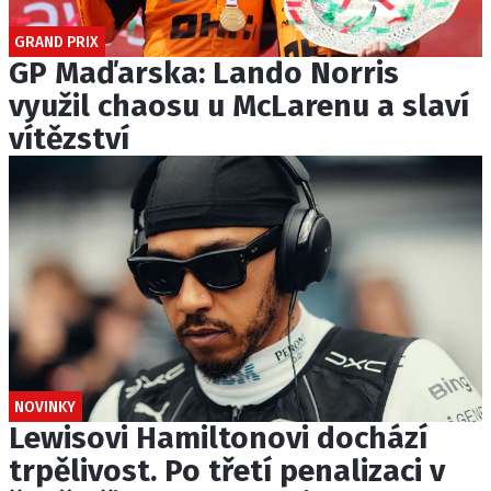
GRAND PRIX
GP Maďarska: Lando Norris
využil chaosu u McLarenu a slaví
vítězství
NOVINKY
Lewisovi Hamiltonovi dochází
trpělivost. Po třetí penalizaci v