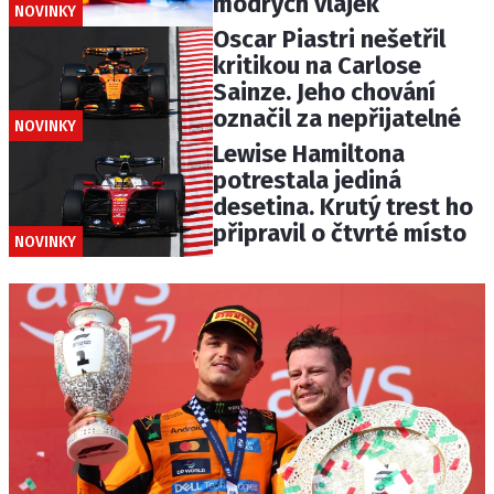
modrých vlajek
NOVINKY
Oscar Piastri nešetřil
kritikou na Carlose
Sainze. Jeho chování
označil za nepřijatelné
NOVINKY
Lewise Hamiltona
potrestala jediná
desetina. Krutý trest ho
připravil o čtvrté místo
NOVINKY