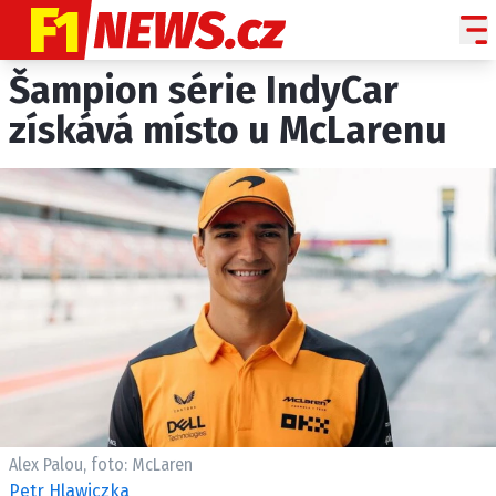
Šampion série IndyCar
NOVINKY
GRAND PRIX
získává místo u McLarenu
PADDOCK LINE
TECHNIKA
HISTORIE GP
PROFILY JEZDCŮ
PROFILY TÝMŮ
ROZHOVORY
OSTATNÍ
SLEDUJTE NÁS NA
|
Alex Palou, foto: McLaren
Petr Hlawiczka