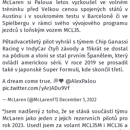
McLaren si Paloua letos vyzkoušel ve volném
tréninku před Velkou cenou spojených států v
Austinu i v soukromém testu v Barceloně či ve
Spielbergu v rámci svého vývojového programu
jezdců s loňským vozem MCL35.
Pětadvacetiletý pilot vyhrál s týmem Chip Ganassi
Racing v IndyCar čtyři závody a 15krát se dostal
na pódium a vloni se stal prvním Španělem, který
ovládl americkou sérii. V roce 2019 se prosadil
také v japonské Super Formuli, kde skončil třetí.
A dream come true. 💭🧡 @AlexPalou
pic.twitter.com/yArJADu9Vf
— McLaren (@McLarenF1) December 1, 2022
"Jsem nadšený z toho, že se stává součástí týmu
McLaren jako jeden z jejich rezervních pilotů pro
rok 2023. Usedl jsem za volant MCL35M i MCL36 a