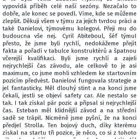
vypovídá příběh celé naší sezóny. Nezačalo to
dobře, ale konec se povedl. Víme, kde se můžeme
zlepšit. Děkuji všem v týmu za jejich tvrdou práci a
také Danielovi, týmovému kolegovi. Přeji mu do
budoucna vše nej. Cyril Abiteboul, šéf týmuI
přesto, že jsme byli rychlí, nedokážeme přejít
fakta a pořadí v tabulce konstruktérů a špatnou
včerejší kvalifikaci. Byli jsme rychlí a zajeli
nejrychlejší čas závodu, ale celkově to je asi
maximum, co jsme mohli vzhledem ke startovním
pozicím předvést. Danielovi fungovala strategie a
jel fantasticky. Měl dlouhý stint a na konci jsme
čekali, jestli se objeví safety car. Ale nestalo se
tak. I tak získal pár pozic a připsal si nejrychlejší
čas. Esteban měl klidnější závod a na střední
sadě se trápil. Nicméně jsme pyšní, že na konci
předjel Strolla. Ten bojový duch, díky kterému
získal na startu tři pozice, je něco, co si z tohoto