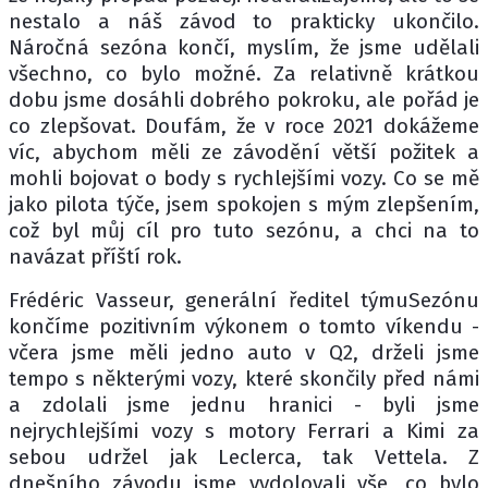
nestalo a náš závod to prakticky ukončilo.
Náročná sezóna končí, myslím, že jsme udělali
všechno, co bylo možné. Za relativně krátkou
dobu jsme dosáhli dobrého pokroku, ale pořád je
co zlepšovat. Doufám, že v roce 2021 dokážeme
víc, abychom měli ze závodění větší požitek a
mohli bojovat o body s rychlejšími vozy. Co se mě
jako pilota týče, jsem spokojen s mým zlepšením,
což byl můj cíl pro tuto sezónu, a chci na to
navázat příští rok.
Frédéric Vasseur, generální ředitel týmuSezónu
končíme pozitivním výkonem o tomto víkendu -
včera jsme měli jedno auto v Q2, drželi jsme
tempo s některými vozy, které skončily před námi
a zdolali jsme jednu hranici - byli jsme
nejrychlejšími vozy s motory Ferrari a Kimi za
sebou udržel jak Leclerca, tak Vettela. Z
dnešního závodu jsme vydolovali vše, co bylo