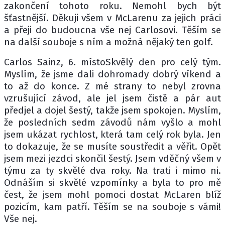
zakončení tohoto roku. Nemohl bych být
šťastnější. Děkuji všem v McLarenu za jejich práci
a přeji do budoucna vše nej Carlosovi. Těším se
na další souboje s ním a možná nějaký ten golf.
Carlos Sainz, 6. místoSkvělý den pro celý tým.
Myslím, že jsme dali dohromady dobrý víkend a
to až do konce. Z mé strany to nebyl zrovna
vzrušující závod, ale jel jsem čistě a pár aut
předjel a dojel šestý, takže jsem spokojen. Myslím,
že posledních sedm závodů nám vyšlo a mohl
jsem ukázat rychlost, která tam celý rok byla. Jen
to dokazuje, že se musíte soustředit a věřit. Opět
jsem mezi jezdci skončil šestý. Jsem vděčný všem v
týmu za ty skvělé dva roky. Na trati i mimo ni.
Odnáším si skvělé vzpomínky a byla to pro mě
čest, že jsem mohl pomoci dostat McLaren blíž
pozicím, kam patří. Těším se na souboje s vámi!
Vše nej.