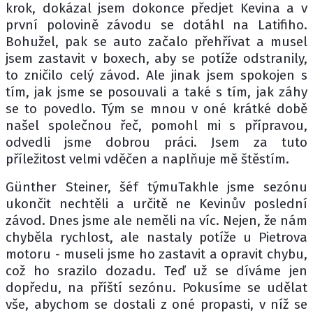
krok, dokázal jsem dokonce předjet Kevina a v
první polovině závodu se dotáhl na Latifiho.
Bohužel, pak se auto začalo přehřívat a musel
jsem zastavit v boxech, aby se potíže odstranily,
to zničilo celý závod. Ale jinak jsem spokojen s
tím, jak jsme se posouvali a také s tím, jak záhy
se to povedlo. Tým se mnou v oné krátké době
našel společnou řeč, pomohl mi s přípravou,
odvedli jsme dobrou práci. Jsem za tuto
příležitost velmi vděčen a naplňuje mě štěstím.
Günther Steiner, šéf týmuTakhle jsme sezónu
ukončit nechtěli a určitě ne Kevinův poslední
závod. Dnes jsme ale neměli na víc. Nejen, že nám
chyběla rychlost, ale nastaly potíže u Pietrova
motoru - museli jsme ho zastavit a opravit chybu,
což ho srazilo dozadu. Teď už se díváme jen
dopředu, na příští sezónu. Pokusíme se udělat
vše, abychom se dostali z oné propasti, v níž se