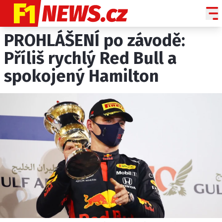
PROHLÁŠENÍ po závodě:
NOVINKY
GRAND PRIX
Příliš rychlý Red Bull a
spokojený Hamilton
PADDOCK LINE
TECHNIKA
HISTORIE GP
PROFILY JEZDCŮ
PROFILY TÝMŮ
ROZHOVORY
OSTATNÍ
SLEDUJTE NÁS NA
|