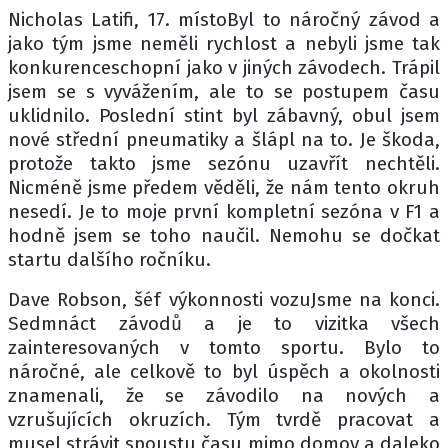
Nicholas Latifi, 17. místoByl to náročný závod a
jako tým jsme neměli rychlost a nebyli jsme tak
konkurenceschopní jako v jiných závodech. Trápil
jsem se s vyvážením, ale to se postupem času
uklidnilo. Poslední stint byl zábavný, obul jsem
nové střední pneumatiky a šlápl na to. Je škoda,
protože takto jsme sezónu uzavřít nechtěli.
Nicméně jsme předem věděli, že nám tento okruh
nesedí. Je to moje první kompletní sezóna v F1 a
hodně jsem se toho naučil. Nemohu se dočkat
startu dalšího ročníku.
Dave Robson, šéf výkonnosti vozuJsme na konci.
Sedmnáct závodů a je to vizitka všech
zainteresovaných v tomto sportu. Bylo to
náročné, ale celkově to byl úspěch a okolnosti
znamenali, že se závodilo na nových a
vzrušujících okruzích. Tým tvrdě pracovat a
musel strávit spoustu času mimo domov a daleko