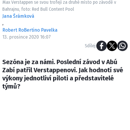
Max Verstappen se svou trofejí za druhé místo po závodě v
ETICKÝ KODEX
Bahrajnu, foto: Red Bull Content Pool
KONTAKT
Jana Šrámková
VYDAVATEL
,
INZERCE
Robert RoBertino Pavelka
13. prosince 2020 16:07
OSOBNÍ ÚDAJE / COOKIES
Sdílej:
Sezóna je za námi. Poslední závod v Abú
Zabí patřil Verstappenovi. Jak hodnotí své
Provozovatelem serveru F1NEWS.cz je
INCORP MEDIA GROUP s.r.o., IČ: 118 23 054
výkony jednotliví piloti a představitelé
týmů?