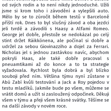
od svých rodin a to není nikdy jednoduché. Užili
jsme si krom toho i závodění a vylepšili auto.
Mělo by se to zúročit během testů v Barceloně
příští rok. Dnes to byl slušný závod a oba jezdci
jeli tvrdě a závodili s Haasy a Alfami Romeo.
George jel dobře, přestože se nedokázal po celý
stint držet Räikkönena, ale počínal si dobře a
udržel za sebou Giovinazziho a dojel za Ferrari.
Nicholas jel s jednou zastávkou navíc, abychom
pokryli Haas, ale také dobře pracoval s
pneuamtikami až do konce a to ta strategie
vyžadovala. Rychlost byla dobrá a byl blízko
souboji před ním. Většina týmu nyní zůstane v
Abú Zabí kvůli testování a Jack a Roy pojedou v
testu mladíků. Jakmile bude po všem, můžeme se
vrátit domů a užít si zasloužený odpočinek. Děkuji
všem v týmu a přeji všem krásné svátky. Těšíme se
na další závody v novém roce.