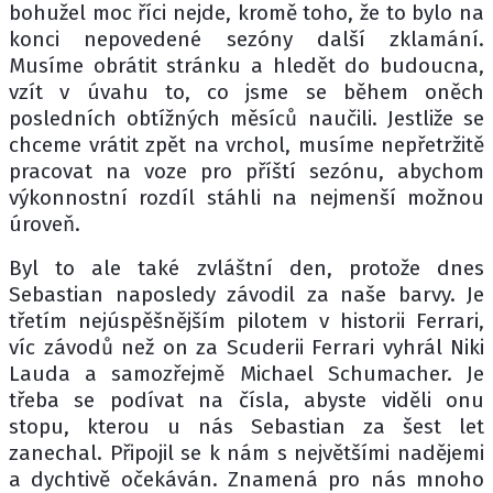
bohužel moc říci nejde, kromě toho, že to bylo na
konci nepovedené sezóny další zklamání.
Musíme obrátit stránku a hledět do budoucna,
vzít v úvahu to, co jsme se během oněch
posledních obtížných měsíců naučili. Jestliže se
chceme vrátit zpět na vrchol, musíme nepřetržitě
pracovat na voze pro příští sezónu, abychom
výkonnostní rozdíl stáhli na nejmenší možnou
úroveň.
Byl to ale také zvláštní den, protože dnes
Sebastian naposledy závodil za naše barvy. Je
třetím nejúspěšnějším pilotem v historii Ferrari,
víc závodů než on za Scuderii Ferrari vyhrál Niki
Lauda a samozřejmě Michael Schumacher. Je
třeba se podívat na čísla, abyste viděli onu
stopu, kterou u nás Sebastian za šest let
zanechal. Připojil se k nám s největšími nadějemi
a dychtivě očekáván. Znamená pro nás mnoho