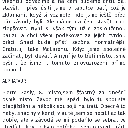
víkendu odvážíme a na čem budeme chtít dál
stavět. I přes úsilí jsme v tabulce pátí, což je
zklamání, když si vezmete, kde jsme ještě před
pár závody byli. Ale máme na čem stavět a co
zlepšovat. Nyní si však tým užije zaslouženou
pauzu a chci všem poděkovat za jejich tvrdou
práci. Snad bude příští sezóna normálnější.
Gratuluji také McLarenu. Když jsme společně
začínali, byli devátí. A nyní je to třetí místo. Jsme
pyšní, že jsme k tomuto znovuzrození přímo
pomohli.
ALPHATAURI
Pierre Gasly, 8. místoJsem šťastný za dnešní
osmé místo. Závod měl spád, bylo tu spousta
předjíždění a několik soubojů na trati. Obecně to
nebyl snadný víkend, v autě jsem se necítil až tak
dobře, ale v závodě se mi podařilo se sebrat ve
chvílích, kdy to bylo potřeba. Jsem opravdu rád,