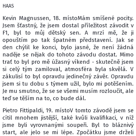
HAAS
Kevin Magnussen, 18. místoMám smíšené pocity.
Jsem šťastný, že jsem dostal příležitost závodit v
F1, byl to můj dětský sen. A mrzí mě, že ji
opouštím po tak špatném představení. Jak se
den chýlil ke konci, bylo jasné, že není žádná
naděje se nějak do tohoto závodu dostat. Mimo
trať to byl pro mě úžasný víkend - skutečně jsem
si celý tým zamiloval, atmosféra byla skvělá. V
zákulisí to byl opravdu jedinečný závěr. Opravdu
jsem si tu dobu s týmem užil, bylo mi potěšením.
Je mu smutno, že se se všemi musím rozloučit, ale
teď se těším na to, co bude dál.
Pietro Fittipaldi, 19. místoV tomto závodě jsem se
cítil mnohem jistější, také kvůli kvalifikaci, v níž
jsme byli vyrovnanými soupeři. Byl to bláznivý
start, ale jelo se mi lépe. Zpočátku jsme drželi