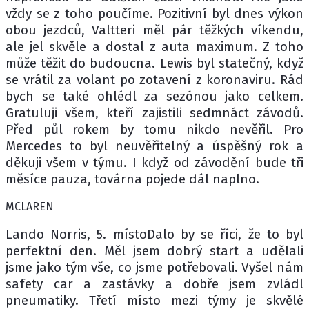
vždy se z toho poučíme. Pozitivní byl dnes výkon
obou jezdců, Valtteri měl pár těžkých víkendu,
ale jel skvěle a dostal z auta maximum. Z toho
může těžit do budoucna. Lewis byl statečný, když
se vrátil za volant po zotavení z koronaviru. Rád
bych se také ohlédl za sezónou jako celkem.
Gratuluji všem, kteří zajistili sedmnáct závodů.
Před půl rokem by tomu nikdo nevěřil. Pro
Mercedes to byl neuvěřitelný a úspěšný rok a
děkuji všem v týmu. I když od závodění bude tři
měsíce pauza, továrna pojede dál naplno.
MCLAREN
Lando Norris, 5. místoDalo by se říci, že to byl
perfektní den. Měl jsem dobrý start a udělali
jsme jako tým vše, co jsme potřebovali. Vyšel nám
safety car a zastávky a dobře jsem zvládl
pneumatiky. Třetí místo mezi týmy je skvělé