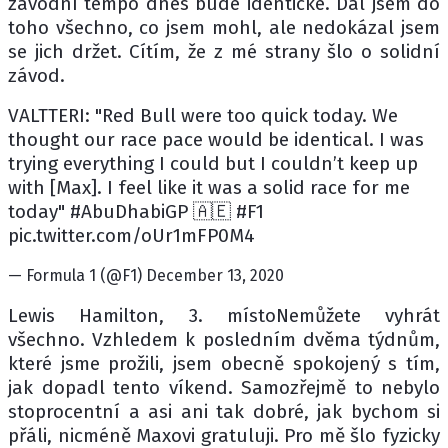
závodní tempo dnes bude identické. Dal jsem do
toho všechno, co jsem mohl, ale nedokázal jsem
se jich držet. Cítím, že z mé strany šlo o solidní
závod.
VALTTERI: "Red Bull were too quick today. We
thought our race pace would be identical. I was
trying everything I could but I couldn’t keep up
with [Max]. I feel like it was a solid race for me
today" #AbuDhabiGP 🇦🇪 #F1
pic.twitter.com/oUr1mFP0M4
— Formula 1 (@F1) December 13, 2020
Lewis Hamilton, 3. místoNemůžete vyhrát
všechno. Vzhledem k posledním dvěma týdnům,
které jsme prožili, jsem obecně spokojený s tím,
jak dopadl tento víkend. Samozřejmě to nebylo
stoprocentní a asi ani tak dobré, jak bychom si
přáli, nicméně Maxovi gratuluji. Pro mě šlo fyzicky