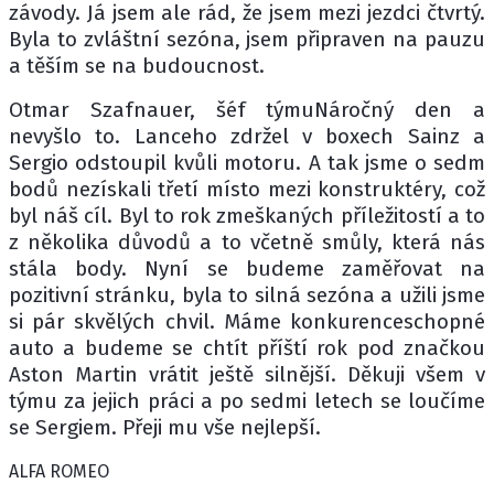
závody. Já jsem ale rád, že jsem mezi jezdci čtvrtý.
Byla to zvláštní sezóna, jsem připraven na pauzu
a těším se na budoucnost.
Otmar Szafnauer, šéf týmuNáročný den a
nevyšlo to. Lanceho zdržel v boxech Sainz a
Sergio odstoupil kvůli motoru. A tak jsme o sedm
bodů nezískali třetí místo mezi konstruktéry, což
byl náš cíl. Byl to rok zmeškaných příležitostí a to
z několika důvodů a to včetně smůly, která nás
stála body. Nyní se budeme zaměřovat na
pozitivní stránku, byla to silná sezóna a užili jsme
si pár skvělých chvil. Máme konkurenceschopné
auto a budeme se chtít příští rok pod značkou
Aston Martin vrátit ještě silnější. Děkuji všem v
týmu za jejich práci a po sedmi letech se loučíme
se Sergiem. Přeji mu vše nejlepší.
ALFA ROMEO