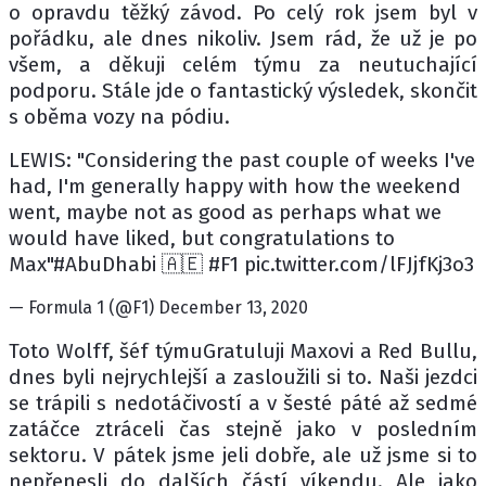
o opravdu těžký závod. Po celý rok jsem byl v
pořádku, ale dnes nikoliv. Jsem rád, že už je po
všem, a děkuji celém týmu za neutuchající
podporu. Stále jde o fantastický výsledek, skončit
s oběma vozy na pódiu.
LEWIS: "Considering the past couple of weeks I've
had, I'm generally happy with how the weekend
went, maybe not as good as perhaps what we
would have liked, but congratulations to
Max"#AbuDhabi 🇦🇪 #F1 pic.twitter.com/lFJjfKj3o3
— Formula 1 (@F1) December 13, 2020
Toto Wolff, šéf týmuGratuluji Maxovi a Red Bullu,
dnes byli nejrychlejší a zasloužili si to. Naši jezdci
se trápili s nedotáčivostí a v šesté páté až sedmé
zatáčce ztráceli čas stejně jako v posledním
sektoru. V pátek jsme jeli dobře, ale už jsme si to
nepřenesli do dalších částí víkendu. Ale jako