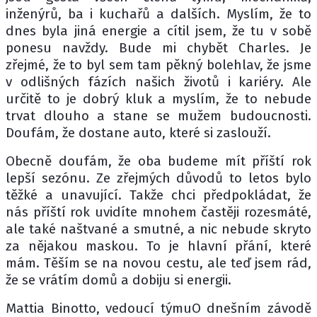
inženýrů, ba i kuchařů a dalších. Myslím, že to
dnes byla jiná energie a cítil jsem, že tu v sobě
ponesu navždy. Bude mi chybět Charles. Je
zřejmé, že to byl sem tam pěkný bolehlav, že jsme
v odlišných fázích našich životů i kariéry. Ale
určitě to je dobrý kluk a myslím, že to nebude
trvat dlouho a stane se mužem budoucnosti.
Doufám, že dostane auto, které si zaslouží.
Obecně doufám, že oba budeme mít příští rok
lepší sezónu. Ze zřejmých důvodů to letos bylo
těžké a unavující. Takže chci předpokládat, že
nás příští rok uvidíte mnohem častěji rozesmáté,
ale také naštvané a smutné, a nic nebude skryto
za nějakou maskou. To je hlavní přání, které
mám. Těším se na novou cestu, ale teď jsem rád,
že se vrátím domů a dobiju si energii.
Mattia Binotto, vedoucí týmuO dnešním závodě