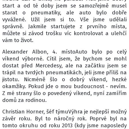
start a od té doby jsem se samozřejmě musel
starat o pneumatiky, ale auto bylo dobře
vyvážené. Užil jsem si to. Vše jsme udělali
správně. Jakmile startujete z prvního místa,
můžete si závod trošku víc kontrolovat a ulehčí
vám to život.
Alexander Albon, 4. místoAuto bylo po celý
víkend výborné. Cítil jsem, že bychom se mohl
dostat před Mercedesy, ale na začátku jsem se
trápil na tvrdých pneumatikách, jeli jsme příliš na
jistotu. Nicméně šlo o dobrý víkend, hezké
okamžiky. Pokud jde o mou budoucnost - nevím.
Z mé strany šlo o povedený víkend, nyní zamířím
domů za rodinou.
Christian Horner, šéf týmuVýhra je nejlepší možný
závěr roku. Byl to náročný rok. Poprvé byl na
tomto okruhu od roku 2013 (kdy jsme naposledy