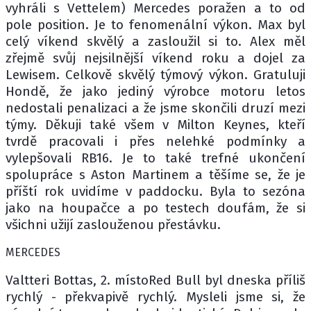
vyhráli s Vettelem) Mercedes poražen a to od
pole position. Je to fenomenální výkon. Max byl
celý víkend skvělý a zasloužil si to. Alex měl
zřejmě svůj nejsilnější víkend roku a dojel za
Lewisem. Celkově skvělý týmový výkon. Gratuluji
Hondě, že jako jediný výrobce motoru letos
nedostali penalizaci a že jsme skončili druzí mezi
týmy. Děkuji také všem v Milton Keynes, kteří
tvrdě pracovali i přes nelehké podmínky a
vylepšovali RB16. Je to také trefné ukončení
spolupráce s Aston Martinem a těšíme se, že je
příští rok uvidíme v paddocku. Byla to sezóna
jako na houpačce a po testech doufám, že si
všichni užijí zaslouženou přestávku.
MERCEDES
Valtteri Bottas, 2. místoRed Bull byl dneska příliš
rychlý - překvapivě rychlý. Mysleli jsme si, že