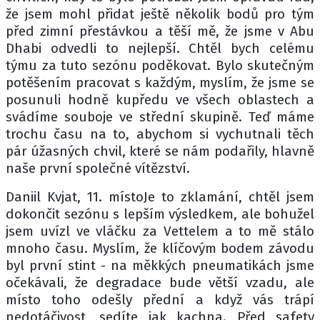
že jsem mohl přidat ještě několik bodů pro tým
před zimní přestávkou a těší mě, že jsme v Abu
Dhabi odvedli to nejlepší. Chtěl bych celému
týmu za tuto sezónu poděkovat. Bylo skutečným
potěšením pracovat s každým, myslím, že jsme se
posunuli hodně kupředu ve všech oblastech a
svádíme souboje ve střední skupině. Teď máme
trochu času na to, abychom si vychutnali těch
pár úžasných chvil, které se nám podařily, hlavně
naše první společné vítězství.
Daniil Kvjat, 11. místoJe to zklamání, chtěl jsem
dokončit sezónu s lepším výsledkem, ale bohužel
jsem uvízl ve vláčku za Vettelem a to mě stálo
mnoho času. Myslím, že klíčovým bodem závodu
byl první stint - na měkkých pneumatikách jsme
očekávali, že degradace bude větší vzadu, ale
místo toho odešly přední a když vás trápí
nedotáčivost, sedíte jak kachna. Před safety