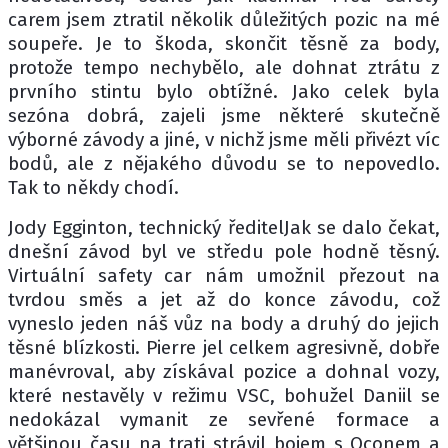
carem jsem ztratil několik důležitých pozic na mé
soupeře. Je to škoda, skončit těsně za body,
protože tempo nechybělo, ale dohnat ztrátu z
prvního stintu bylo obtížné. Jako celek byla
sezóna dobrá, zajeli jsme některé skutečně
výborné závody a jiné, v nichž jsme měli přivézt víc
bodů, ale z nějakého důvodu se to nepovedlo.
Tak to někdy chodí.
Jody Egginton, technický ředitelJak se dalo čekat,
dnešní závod byl ve středu pole hodně těsný.
Virtuální safety car nám umožnil přezout na
tvrdou směs a jet až do konce závodu, což
vyneslo jeden náš vůz na body a druhý do jejich
těsné blízkosti. Pierre jel celkem agresivně, dobře
manévroval, aby získával pozice a dohnal vozy,
které nestavěly v režimu VSC, bohužel Daniil se
nedokázal vymanit ze sevřené formace a
většinou času na trati strávil bojem s Oconem a