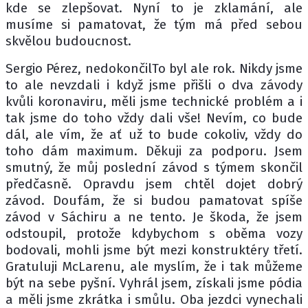
kde se zlepšovat. Nyní to je zklamání, ale
musíme si pamatovat, že tým má před sebou
skvělou budoucnost.
Sergio Pérez, nedokončilTo byl ale rok. Nikdy jsme
to ale nevzdali i když jsme přišli o dva závody
kvůli koronaviru, měli jsme technické problém a i
tak jsme do toho vždy dali vše! Nevím, co bude
dál, ale vím, že ať už to bude cokoliv, vždy do
toho dám maximum. Děkuji za podporu. Jsem
smutný, že můj poslední závod s týmem skončil
předčasně. Opravdu jsem chtěl dojet dobrý
závod. Doufám, že si budou pamatovat spíše
závod v Sáchiru a ne tento. Je škoda, že jsem
odstoupil, protože kdybychom s oběma vozy
bodovali, mohli jsme být mezi konstruktéry třetí.
Gratuluji McLarenu, ale myslím, že i tak můžeme
být na sebe pyšní. Vyhrál jsem, získali jsme pódia
a měli jsme zkrátka i smůlu. Oba jezdci vynechali