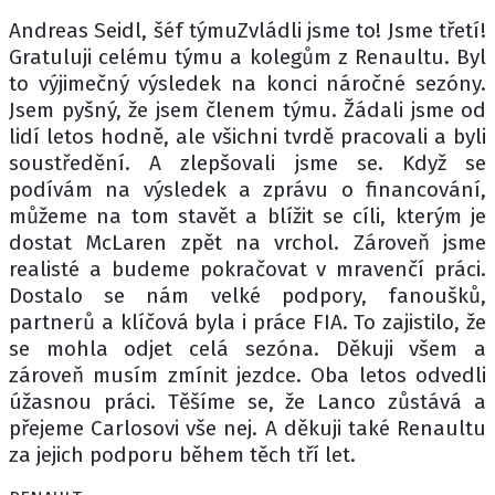
Andreas Seidl, šéf týmuZvládli jsme to! Jsme třetí!
Gratuluji celému týmu a kolegům z Renaultu. Byl
to výjimečný výsledek na konci náročné sezóny.
Jsem pyšný, že jsem členem týmu. Žádali jsme od
lidí letos hodně, ale všichni tvrdě pracovali a byli
soustředění. A zlepšovali jsme se. Když se
podívám na výsledek a zprávu o financování,
můžeme na tom stavět a blížit se cíli, kterým je
dostat McLaren zpět na vrchol. Zároveň jsme
realisté a budeme pokračovat v mravenčí práci.
Dostalo se nám velké podpory, fanoušků,
partnerů a klíčová byla i práce FIA. To zajistilo, že
se mohla odjet celá sezóna. Děkuji všem a
zároveň musím zmínit jezdce. Oba letos odvedli
úžasnou práci. Těšíme se, že Lanco zůstává a
přejeme Carlosovi vše nej. A děkuji také Renaultu
za jejich podporu během těch tří let.