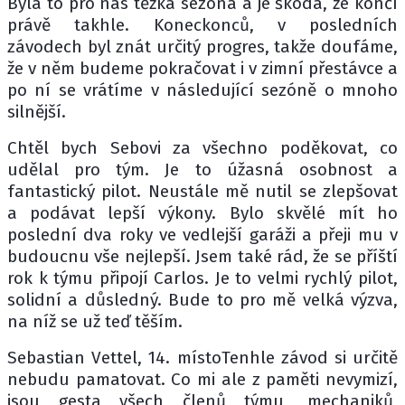
Byla to pro nás těžká sezóna a je škoda, že končí
právě takhle. Koneckonců, v posledních
závodech byl znát určitý progres, takže doufáme,
že v něm budeme pokračovat i v zimní přestávce a
po ní se vrátíme v následující sezóně o mnoho
silnější.
Chtěl bych Sebovi za všechno poděkovat, co
udělal pro tým. Je to úžasná osobnost a
fantastický pilot. Neustále mě nutil se zlepšovat
a podávat lepší výkony. Bylo skvělé mít ho
poslední dva roky ve vedlejší garáži a přeji mu v
budoucnu vše nejlepší. Jsem také rád, že se příští
rok k týmu připojí Carlos. Je to velmi rychlý pilot,
solidní a důsledný. Bude to pro mě velká výzva,
na níž se už teď těším.
Sebastian Vettel, 14. místoTenhle závod si určitě
nebudu pamatovat. Co mi ale z paměti nevymizí,
jsou gesta všech členů týmu, mechaniků,