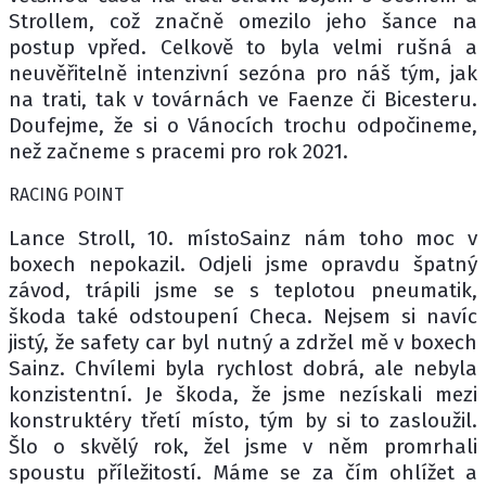
Strollem, což značně omezilo jeho šance na
postup vpřed. Celkově to byla velmi rušná a
neuvěřitelně intenzivní sezóna pro náš tým, jak
na trati, tak v továrnách ve Faenze či Bicesteru.
Doufejme, že si o Vánocích trochu odpočineme,
než začneme s pracemi pro rok 2021.
RACING POINT
Lance Stroll, 10. místoSainz nám toho moc v
boxech nepokazil. Odjeli jsme opravdu špatný
závod, trápili jsme se s teplotou pneumatik,
škoda také odstoupení Checa. Nejsem si navíc
jistý, že safety car byl nutný a zdržel mě v boxech
Sainz. Chvílemi byla rychlost dobrá, ale nebyla
konzistentní. Je škoda, že jsme nezískali mezi
konstruktéry třetí místo, tým by si to zasloužil.
Šlo o skvělý rok, žel jsme v něm promrhali
spoustu příležitostí. Máme se za čím ohlížet a