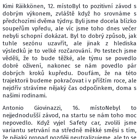
Kimi Räikkönen, 12. místoByl to pozitivní závod s
dobrým výkonem, zvláště když ho srovnáme s
předchozími dvěma týdny. Byli jsme docela blízko
soupeřům vpředu, ale víc jsme toho dnes večer
nebyli schopní dokázat. Byl to dobrý způsob, jak
tuhle sezónu uzavřít, ale jinak z hlediska
výsledků je to velké rozčarování. Po testech jsme
věděli, že to bude těžké, ale týmu se povedlo
dobré oživení, nakonec se nám povedlo pár
dobrých kroků kupředu. Doufám, že na této
trajektorii budeme pokračovat i v příštím roce, ale
nejdřív strávíme nějaký čas odpočinkem, doma s
našimi rodinami.
Antonio Giovinazzi, 16. místoNebyl to
nejjednodušší závod, na startu se nám toho moc
nepovedlo. Když vyjel Safety car, zvolili jsme
variantu setrvání na středně měkké směsi s tím,
že nějaký propad později neutralizujeme, ale to se