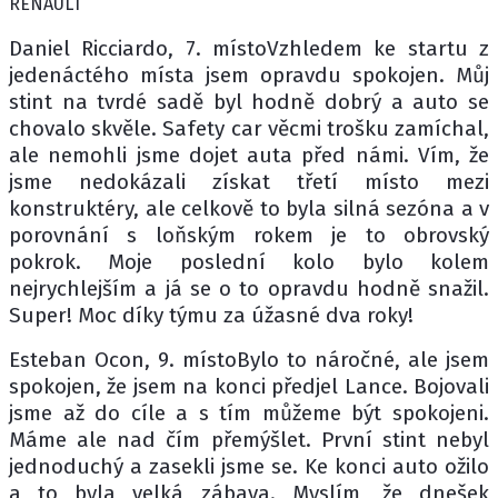
RENAULT
Daniel Ricciardo, 7. místoVzhledem ke startu z
jedenáctého místa jsem opravdu spokojen. Můj
stint na tvrdé sadě byl hodně dobrý a auto se
chovalo skvěle. Safety car věcmi trošku zamíchal,
ale nemohli jsme dojet auta před námi. Vím, že
jsme nedokázali získat třetí místo mezi
konstruktéry, ale celkově to byla silná sezóna a v
porovnání s loňským rokem je to obrovský
pokrok. Moje poslední kolo bylo kolem
nejrychlejším a já se o to opravdu hodně snažil.
Super! Moc díky týmu za úžasné dva roky!
Esteban Ocon, 9. místoBylo to náročné, ale jsem
spokojen, že jsem na konci předjel Lance. Bojovali
jsme až do cíle a s tím můžeme být spokojeni.
Máme ale nad čím přemýšlet. První stint nebyl
jednoduchý a zasekli jsme se. Ke konci auto ožilo
a to byla velká zábava. Myslím, že dnešek