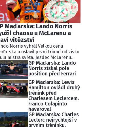
P Maďarska: Lando Norris
yužil chaosu u McLarenu a
laví vítězství
ndo Norris vyhrál Velkou cenu
ďarska a oslavil první triumf od zisku
tulu mistra světa. Jezdec McLarenu
GP Maďarska: Lando
razil týmového kolegu Oscara
Norris získal pole
astriho díky strategii, která vyvolala
position před Ferrari
pětí uvnitř týmu. Na stupně vítězů se
stavili také Max Verstappen a Kimi
GP Maďarska: Lewis
tonelli.
Hamilton ovládl druhý
trénink před
Charlesem Leclercem.
Franco Colapinto
havaroval
GP Maďarska: Charles
Leclerc nejrychlejší v
prvním tréninku.