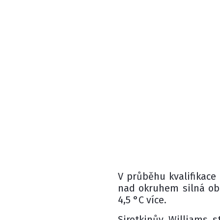
V průběhu kvalifikace
nad okruhem silná obl
4,5 °C více.
Sirotkinův Williams s