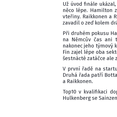
Už úvod finále ukázal,
něco lépe. Hamilton z
vteřiny. Raikkonen a R
zavadil o zeď kolem dr
Při druhém pokusu Hami
na Němcův čas ani t
nakonec jeho týmový k
Fin zajel lépe oba sek
šestnácté zatáčce ale 
V první řadě na start
Druhá řada patří Botta
a Raikkonen.
Top10 v kvalifikaci do
Hulkenberg se Sainzem 