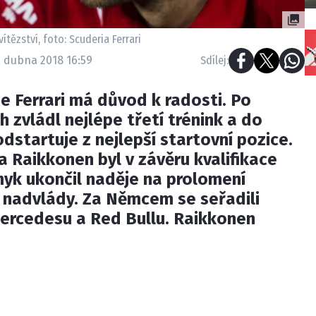
vítězství, foto: Scuderia Ferrari
8. dubna 2018 16:59
Sdílej:
e Ferrari má důvod k radosti. Po
h zvládl nejlépe třetí trénink a do
dstartuje z nejlepší startovní pozice.
 Raikkonen byl v závěru kvalifikace
smyk ukončil naděje na prolomení
 nadvlády. Za Němcem se seřadili
Mercedesu a Red Bullu. Raikkonen