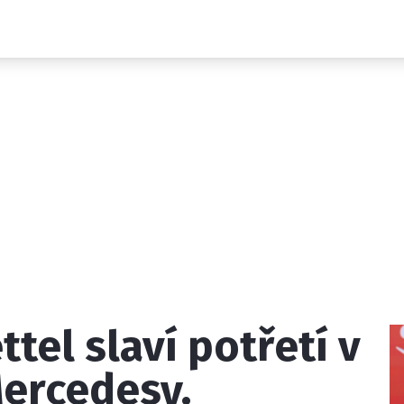
Novinky
Grand Prix
Rozhovory
Ostatní
Paddock Line
Technika
Historie GP
Profily jezdců
Profily týmů
ontakt
Vydavatel
Inzerce
Osobní údaje / Cookies
ttel slaví potřetí v
 serveru F1NEWS.cz je INCORP MEDIA GROUP s.r.o., IČ: 118 2
Mercedesy.