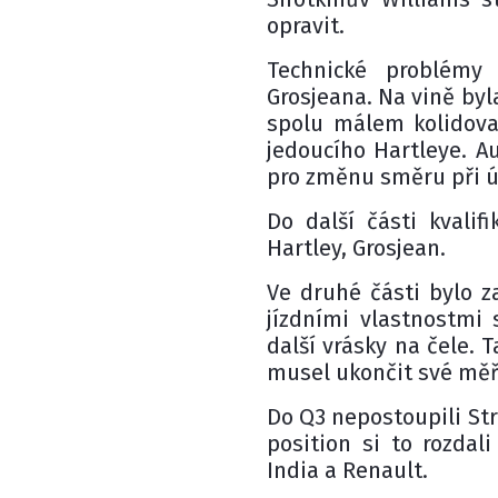
opravit.
Technické problémy 
Grosjeana. Na vině byl
spolu málem kolidoval
jedoucího Hartleye. A
pro změnu směru při 
Do další části kvalif
Hartley, Grosjean.
Ve druhé části bylo za
jízdními vlastnostmi
další vrásky na čele.
musel ukončit své měř
Do Q3 nepostoupili Stro
position si to rozdali
India a Renault.