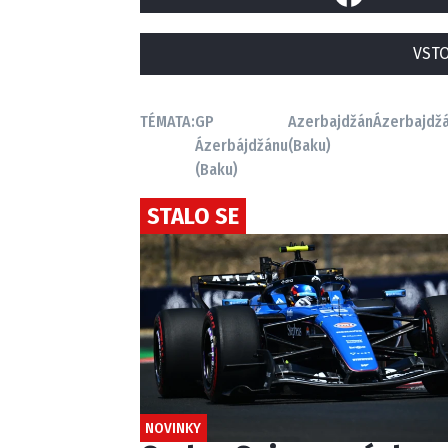
VSTO
TÉMATA:
GP
Azerbajdžán
Ázerbajdž
Ázerbájdžánu
(Baku)
(Baku)
STALO SE
NOVINKY