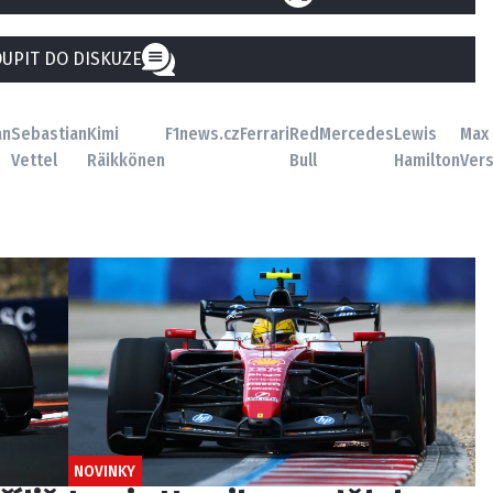
UPIT DO DISKUZE
án
Sebastian
Kimi
F1news.cz
Ferrari
Red
Mercedes
Lewis
Max
Vettel
Räikkönen
Bull
Hamilton
Ver
NOVINKY