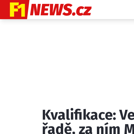
Etický kodex
K
Kvalifikace: Ve
Provozovatelem
řadě, za ním 