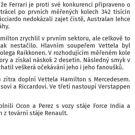
 že Ferrari je proti své konkurenci připraveno o
trácel po prvních měřených kolech 342 tisícin
icciardo nedokázali zajet čistě, Australan lehce
áhy.
lton zrychlil v prvním sektoru, ale celkově to
ak nestačilo. Hlavním soupeřem Vettela byl
olega Raikkonen. V rozhodujícím měřeném kole
tory a získal náskok 2 desetin. Následný smyk v
zhatil veškerá očekávání jeho i jeho fanoušků.
u zítra doplní Vettela Hamilton s Mercedesem.
sovi a Riccardovi. Ve třetí nastoupí Verstappen
plnili Ocon a Perez s vozy stáje Force India a
z tovární stáje Renault.