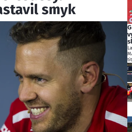
stavil smyk
G
v
s
La
Ma
ti
po
Pi
na
po
An