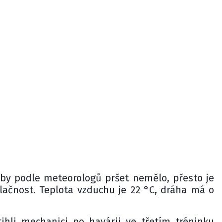
 by podle meteorologů pršet nemělo, přesto je
ačnost. Teplota vzduchu je 22 °C, dráha má o
tihli mechanici po havárii ve třetím tréninku