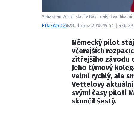
Sebastian Vettel slaví v Baku další kvalifikační 
F1NEWS.CZ
28. dubna 2018 15:44 | akt. 2
Německý pilot stáj
včerejších rozpacíc
zítřejšího závodu o
Jeho týmový kolega
velmi rychlý, ale 
Vettelovy aktuální
svými časy piloti 
skončil šestý.