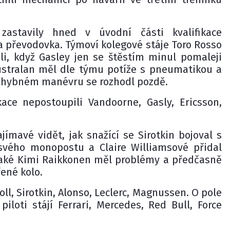
zastavily hned v úvodní části kvalifikace
a převodovka. Týmoví kolegové stáje Toro Rosso
i, když Gasley jen se štěstím minul pomaleji
ustralan měl dle týmu potíže s pneumatikou a
úhybném manévru se rozhodl pozdě.
ikace nepostoupili Vandoorne, Gasly, Ericsson,
jímavé vidět, jak snažící se Sirotkin bojoval s
 svého monopostu a Claire Williamsové přidal
 Také Kimi Raikkonen měl problémy a předčasně
ené kolo.
ll, Sirotkin, Alonso, Leclerc, Magnussen. O pole
 piloti stájí Ferrari, Mercedes, Red Bull, Force