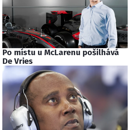
Po místu u McLarenu pošilhává
De Vries