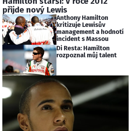
Hamilton starší: V roce 2012
přijde nový Lewis
Anthony Hamilton
kritizuje Lewisův
management a hodnotí
incident s Massou
Di Resta: Hamilton
rozpoznal můj talent