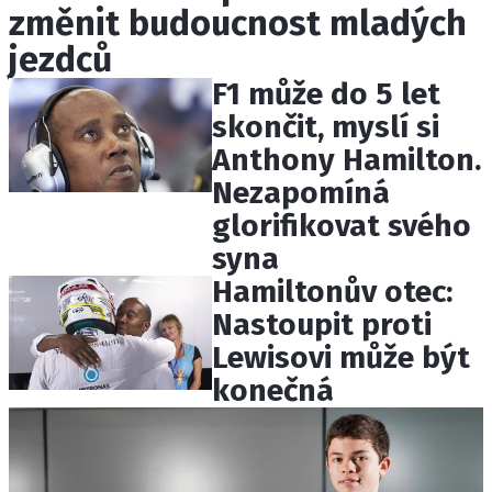
změnit budoucnost mladých
ETICKÝ KODEX
KONTAKT
jezdců
VYDAVATEL
F1 může do 5 let
INZERCE
skončit, myslí si
OSOBNÍ ÚDAJE / COOKIES
Anthony Hamilton.
Nezapomíná
glorifikovat svého
syna
Provozovatelem serveru F1NEWS.cz je
Hamiltonův otec:
INCORP MEDIA GROUP s.r.o., IČ: 118 23 054
Nastoupit proti
Lewisovi může být
konečná