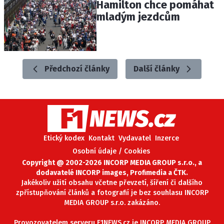
Hamilton chce pomáhat
mladým jezdcům
Předchozí články
Další články
Etický kodex
Kontakt
Vydavatel
Inzerce
Osobní údaje / Cookies
Copyright @ 2002-2026 INCORP MEDIA GROUP s.r.o., a
dodavatelé INCORP images, Profimedia a ČTK.
Jakékoliv užití obsahu včetne převzetí, šíření či dalšího
zpřístupňování článků a fotografií je bez souhlasu INCORP
MEDIA GROUP s.r.o. zakázáno.
Provozovatelem serveru F1NEWS.cz je INCORP MEDIA GROUP