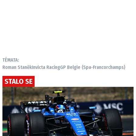
TÉMATA:
Roman Staněk
Invicta Racing
GP Belgie (Spa-Francorchamps)
STALO SE