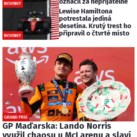
označil za nepřijatelné
NOVINKY
Lewise Hamiltona
potrestala jediná
desetina. Krutý trest ho
připravil o čtvrté místo
NOVINKY
GRAND PRIX
GP Maďarska: Lando Norris
využil chaosu u McLarenu a slaví