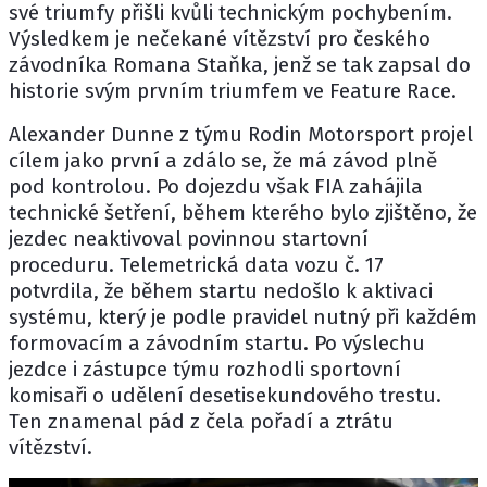
své triumfy přišli kvůli technickým pochybením.
Výsledkem je nečekané vítězství pro českého
závodníka
Romana Staňka
, jenž se tak zapsal do
historie svým prvním triumfem ve Feature Race.
Alexander Dunne z týmu Rodin Motorsport projel
cílem jako první a zdálo se, že má závod plně
pod kontrolou. Po dojezdu však FIA zahájila
technické šetření, během kterého bylo zjištěno, že
jezdec neaktivoval povinnou startovní
proceduru. Telemetrická data vozu č. 17
potvrdila, že během startu nedošlo k aktivaci
systému, který je podle pravidel nutný při každém
formovacím a závodním startu. Po výslechu
jezdce i zástupce týmu rozhodli sportovní
komisaři o udělení desetisekundového trestu.
Ten znamenal pád z čela pořadí a ztrátu
vítězství.