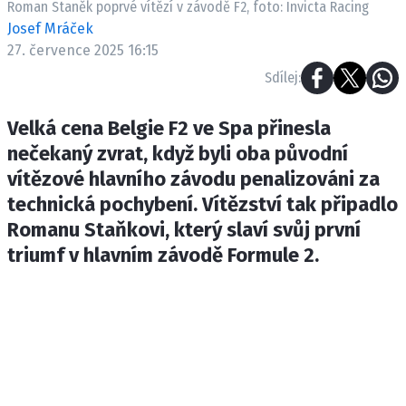
Roman Staněk poprvé vítězí v závodě F2, foto: Invicta Racing
ETICKÝ KODEX
Josef Mráček
KONTAKT
27. července 2025 16:15
VYDAVATEL
Sdílej:
INZERCE
OSOBNÍ ÚDAJE / COOKIES
Velká cena Belgie F2 ve Spa přinesla
nečekaný zvrat, když byli oba původní
vítězové hlavního závodu penalizováni za
technická pochybení. Vítězství tak připadlo
Provozovatelem serveru F1NEWS.cz je
Romanu Staňkovi, který slaví svůj první
INCORP MEDIA GROUP s.r.o., IČ: 118 23 054
triumf v hlavním závodě Formule 2.