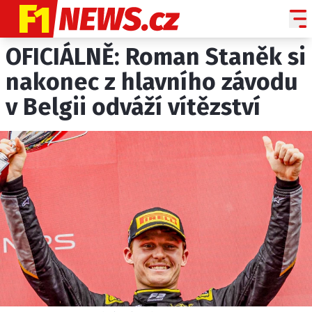
OFICIÁLNĚ: Roman Staněk si
NOVINKY
GRAND PRIX
nakonec z hlavního závodu
v Belgii odváží vítězství
PADDOCK LINE
TECHNIKA
HISTORIE GP
PROFILY JEZDCŮ
PROFILY TÝMŮ
ROZHOVORY
OSTATNÍ
SLEDUJTE NÁS NA
|