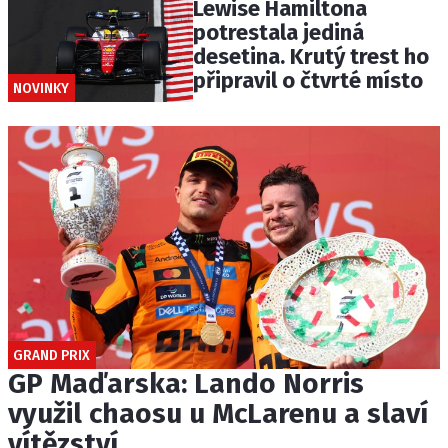
Lewise Hamiltona
potrestala jediná
desetina. Krutý trest ho
připravil o čtvrté místo
NOVINKY
GRAND PRIX
GP Maďarska: Lando Norris
využil chaosu u McLarenu a slaví
vítězství