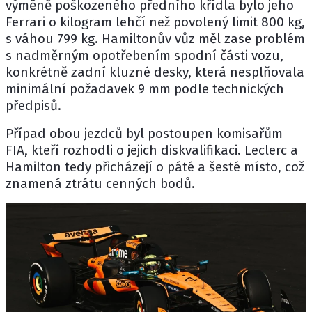
výměně poškozeného předního křídla bylo jeho
Ferrari o kilogram lehčí než povolený limit 800 kg,
s váhou 799 kg. Hamiltonův vůz měl zase problém
s nadměrným opotřebením spodní části vozu,
konkrétně zadní kluzné desky, která nesplňovala
minimální požadavek 9 mm podle technických
předpisů.
Případ obou jezdců byl postoupen komisařům
FIA, kteří rozhodli o jejich diskvalifikaci. Leclerc a
Hamilton tedy přicházejí o páté a šesté místo, což
znamená ztrátu cenných bodů.