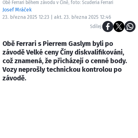
Obě Ferrari během závodu v Číně, foto: Scuderia Ferrari
ETICKÝ KODEX
Josef Mráček
KONTAKT
23. března 2025 12:23 | akt. 23. března 2025 12:46
VYDAVATEL
Sdílej:
INZERCE
OSOBNÍ ÚDAJE / COOKIES
Obě Ferrari s Pierrem Gaslym byli po
závodě Velké ceny Číny diskvalifikováni,
což znamená, že přicházejí o cenné body.
Vozy neprošly technickou kontrolou po
Provozovatelem serveru F1NEWS.cz je
závodě.
INCORP MEDIA GROUP s.r.o., IČ: 118 23 054