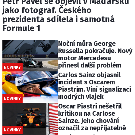
Petr Pavel se objevil v Maďarsku
jako fotograf. Českého
prezidenta sdílela i samotná
Formule 1
Noční můra George
Russella pokračuje. Nový
motor Mercedesu
přinesl další problém
NOVINKY
Carlos Sainz objasnil
incident s Oscarem
Piastrim. Viní signalizaci
modrých vlajek
NOVINKY
Oscar Piastri nešetřil
kritikou na Carlose
Sainze. Jeho chování
označil za nepřijatelné
NOVINKY