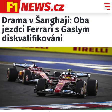
Drama v Šanghaji: Oba
NOVINKY
GRAND PRIX
jezdci Ferrari s Gaslym
diskvalifikováni
PADDOCK LINE
TECHNIKA
HISTORIE GP
PROFILY JEZDCŮ
PROFILY TÝMŮ
ROZHOVORY
OSTATNÍ
SLEDUJTE NÁS NA
|