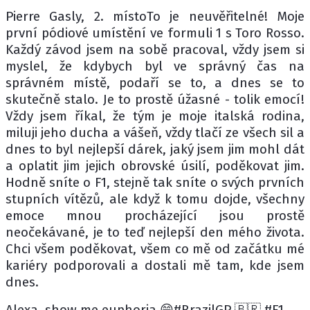
Pierre Gasly, 2. místoTo je neuvěřitelné! Moje
první pódiové umístění ve formuli 1 s Toro Rosso.
Každý závod jsem na sobě pracoval, vždy jsem si
myslel, že kdybych byl ve správný čas na
správném místě, podaří se to, a dnes se to
skutečně stalo. Je to prostě úžasné - tolik emocí!
Vždy jsem říkal, že tým je moje italská rodina,
miluji jeho ducha a vášeň, vždy tlačí ze všech sil a
dnes to byl nejlepší dárek, jaký jsem jim mohl dát
a oplatit jim jejich obrovské úsilí, poděkovat jim.
Hodně sníte o F1, stejně tak sníte o svých prvních
stupních vítězů, ale když k tomu dojde, všechny
emoce mnou procházející jsou prostě
neočekávané, je to teď nejlepší den mého života.
Chci všem poděkovat, všem co mě od začátku mé
kariéry podporovali a dostali mě tam, kde jsem
dnes.
Alexa, show me euphoria 😄#BrazilGP 🇧🇷 #F1