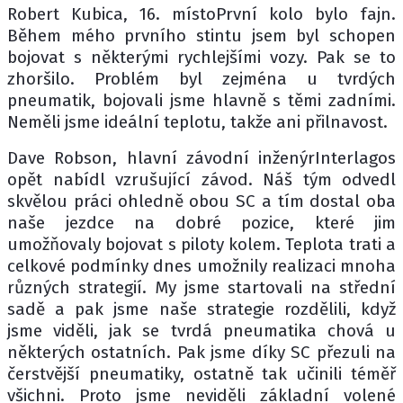
Robert Kubica, 16. místoPrvní kolo bylo fajn.
Během mého prvního stintu jsem byl schopen
bojovat s některými rychlejšími vozy. Pak se to
zhoršilo. Problém byl zejména u tvrdých
pneumatik, bojovali jsme hlavně s těmi zadními.
Neměli jsme ideální teplotu, takže ani přilnavost.
Dave Robson, hlavní závodní inženýrInterlagos
opět nabídl vzrušující závod. Náš tým odvedl
skvělou práci ohledně obou SC a tím dostal oba
naše jezdce na dobré pozice, které jim
umožňovaly bojovat s piloty kolem. Teplota trati a
celkové podmínky dnes umožnily realizaci mnoha
různých strategií. My jsme startovali na střední
sadě a pak jsme naše strategie rozdělili, když
jsme viděli, jak se tvrdá pneumatika chová u
některých ostatních. Pak jsme díky SC přezuli na
čerstvější pneumatiky, ostatně tak učinili téměř
všichni. Proto jsme neviděli základní volené