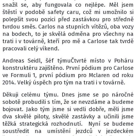
snažil se, aby fungovala co nejlépe. Měl jsem
štěstí v podobě safety caru, což mi umožnilo si
polepšit svou pozici před zastávkou pro středně
tvrdou směs. Carlos na stupních vítězů, oba vozy
na bodech, to je skvělá odměna pro všechny na
trati i v továrně, kteří pro mě a Carlose tak tvrdě
pracovali celý víkend.
Andreas Seidl, šéf týmuČtvrté místo v Poháru
konstruktéru zajištěno. První pódium pro Carlose
ve Formuli 1, první pódium pro Mclaren od roku
2014. Velký úspěch pro tým na trati i v továrně.
Děkuji celému týmu. Dnes jsme se po náročné
sobotě probudili s tím, že se nevzdáme a budeme
bojovat. Jako tým jsme si vedli dobře, měli jsme
dva skvělé piloty, skvělé zastávky a učinili jsme
těžká strategická rozhodnutí. Nyní se budeme
soustředit na umístění jezdců v jezdeckém