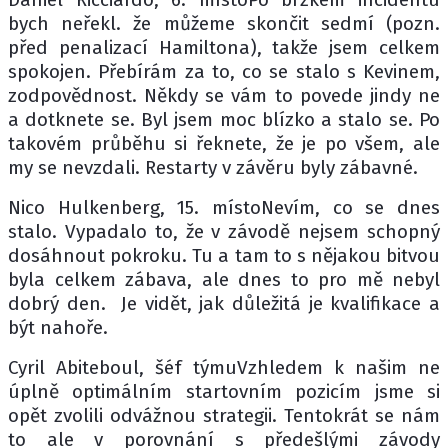
bych neřekl. že můžeme skončit sedmí (pozn.
před penalizací Hamiltona), takže jsem celkem
spokojen. Přebírám za to, co se stalo s Kevinem,
zodpovědnost. Někdy se vám to povede jindy ne
a dotknete se. Byl jsem moc blízko a stalo se. Po
takovém průběhu si řeknete, že je po všem, ale
my se nevzdali. Restarty v závěru byly zábavné.
Nico Hulkenberg, 15. místoNevím, co se dnes
stalo. Vypadalo to, že v závodě nejsem schopný
dosáhnout pokroku. Tu a tam to s nějakou bitvou
byla celkem zábava, ale dnes to pro mě nebyl
dobrý den. Je vidět, jak důležitá je kvalifikace a
být nahoře.
Cyril Abiteboul, šéf týmuVzhledem k našim ne
úplně optimálním startovním pozicím jsme si
opět zvolili odvážnou strategii. Tentokrát se nám
to ale v porovnání s předešlými závody