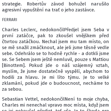
strategie. Robertův závod bohužel narušilo
agresivní vypuštění na trať o jeho zastávce.
FERRARI
Charles Leclerc, nedokončilPředjel jsem Seba v
první zatáčce, pak to zkoušel vnějškem před
čtvrtou zatáčkou. Nechal jsem mu tam místo, on
se mě snažil zmáčknout, ale jeli jsme těsně vedle
sebe. Odehrálo se to hodně rychle - a dotkli jsme
se. Se Sebem jsem ještě nemluvil, pouze s Mattiou
[Binottem]. Pokud jde o náš vzájemný vztah,
myslím, že jsme dostatečně vyspělí, abychom to
hodili za hlavu. Je mi líto týmu. Je to velké
zklamání, pokud jde o budoucnost, necháme to
za sebou.
Sebastian Vettel, nedokončilNení to moje chyba,
Charles mi nenechal vpravo moc místa, když jsem
se jej pokoušel předjet, toť vše. Je to škoda pro