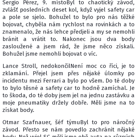
Sergio Pérez, 9. místoByl to chaotický závod,
zvlášť posledních deset kol, když vyjel safety car
a pole se sjelo. Bohužel to bylo pro nás těžké
bojovat, chyběla nám rychlost na rovinkách a to
znamenalo, že nás lehce předjeli a my se nemohli
bránit a vrátit to. Nakonec jsou dva body
zasloužené a jsem rád, že jsme něco získali.
Bohužel jsme nemohli bojovat o víc.
Lance Stroll, nedokončilNení moc co říci, je to
zklamání. Přejel jsem přes nějaké úlomky po
incidentu mezi Ferrari a bylo po všem. Do té doby
to bylo těsné a safety car to hodně zamíchal. Je
to škoda, do té doby jsem jel na jednu zastávku a
moje pneumatiky držely dobře. Měli jsme na to
získat body.
Otmar Szafnauer, šéf týmuByl to pro náročný
závod. Přesto se nám povedlo zachránit nějaké
body. Než vyjel SC měli jsme obě auta na různých