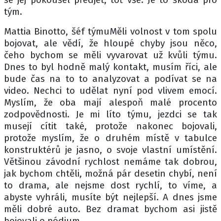
tým.
Mattia Binotto, šéf týmuMěli volnost v tom spolu
bojovat, ale vědí, že hloupé chyby jsou něco,
čeho bychom se měli vyvarovat už kvůli týmu.
Dnes to byl hodně malý kontakt, musím říci, ale
bude čas na to to analyzovat a podívat se na
video. Nechci to udělat nyní pod vlivem emocí.
Myslím, že oba mají alespoň malé procento
zodpovědnosti. Je mi líto týmu, jezdci se tak
musejí cítit také, protože nakonec bojovali,
protože myslím, že o druhém místě v tabulce
konstruktérů je jasno, o svoje vlastní umístění.
Většinou závodní rychlost nemáme tak dobrou,
jak bychom chtěli, možná pár desetin chybí, není
to drama, ale nejsme dost rychlí, to víme, a
abyste vyhráli, musíte být nejlepší. A dnes jsme
měli dobré auto. Bez dramat bychom asi jistě
bojovali o pódium.