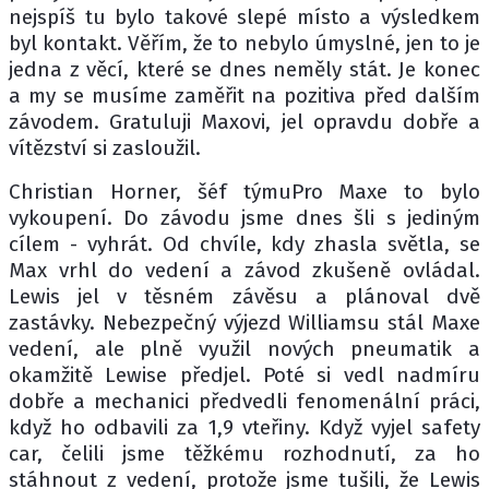
nejspíš tu bylo takové slepé místo a výsledkem
byl kontakt. Věřím, že to nebylo úmyslné, jen to je
jedna z věcí, které se dnes neměly stát. Je konec
a my se musíme zaměřit na pozitiva před dalším
závodem. Gratuluji Maxovi, jel opravdu dobře a
vítězství si zasloužil.
Christian Horner, šéf týmuPro Maxe to bylo
vykoupení. Do závodu jsme dnes šli s jediným
cílem - vyhrát. Od chvíle, kdy zhasla světla, se
Max vrhl do vedení a závod zkušeně ovládal.
Lewis jel v těsném závěsu a plánoval dvě
zastávky. Nebezpečný výjezd Williamsu stál Maxe
vedení, ale plně využil nových pneumatik a
okamžitě Lewise předjel. Poté si vedl nadmíru
dobře a mechanici předvedli fenomenální práci,
když ho odbavili za 1,9 vteřiny. Když vyjel safety
car, čelili jsme těžkému rozhodnutí, za ho
stáhnout z vedení, protože jsme tušili, že Lewis