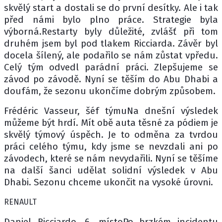
skvělý start a dostali se do první desítky. Ale i tak
před námi bylo plno práce. Strategie byla
výborná.Restarty byly důležité, zvlášť při tom
druhém jsem byl pod tlakem Ricciarda. Závěr byl
docela šílený, ale podařilo se nám zůstat vpředu.
Celý tým odvedl parádní práci. Zlepšujeme se
závod po závodě. Nyní se těším do Abu Dhabi a
doufám, že sezonu ukončíme dobrým způsobem.
Frédéric Vasseur, šéf týmuNa dnešní výsledek
můžeme být hrdí. Mít obě auta těsné za pódiem je
skvělý týmový úspěch. Je to odměna za tvrdou
práci celého týmu, kdy jsme se nevzdali ani po
závodech, které se nám nevydařili. Nyní se těšíme
na další šanci udělat solidní výsledek v Abu
Dhabi. Sezonu chceme ukončit na vysoké úrovni.
RENAULT
Daniel Ricciardo, 6. místoPo brzkém incidentu