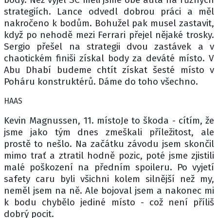
strategiích. Lance odvedl dobrou práci a měl
nakročeno k bodům. Bohužel pak musel zastavit,
když po nehodě mezi Ferrari přejel nějaké trosky.
Sergio přešel na strategii dvou zastávek a v
chaotickém finiši získal body za deváté místo. V
Abu Dhabí budeme chtít získat šesté místo v
Poháru konstruktérů. Dáme do toho všechno.
HAAS
Kevin Magnussen, 11. místoJe to škoda - cítím, že
jsme jako tým dnes zmeškali příležitost, ale
prostě to nešlo. Na začátku závodu jsem skončil
mimo trať a ztratil hodně pozic, poté jsme zjistili
malé poškození na předním spoileru. Po vyjetí
safety caru byli všichni kolem silnější než my,
neměl jsem na ně. Ale bojoval jsem a nakonec mi
k bodu chybělo jediné místo - což není příliš
dobrý pocit.