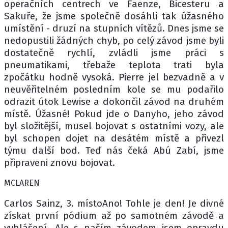
operačních centrech ve Faenze, Bicesteru a
Sakuře, že jsme společně dosáhli tak úžasného
umístění - druzí na stupních vítězů. Dnes jsme se
nedopustili žádných chyb, po celý závod jsme byli
dostatečně rychlí, zvládli jsme práci s
pneumatikami, třebaže teplota trati byla
zpočátku hodně vysoká. Pierre jel bezvadně a v
neuvěřitelném posledním kole se mu podařilo
odrazit útok Lewise a dokončil závod na druhém
místě. Úžasné! Pokud jde o Danyho, jeho závod
byl složitější, musel bojovat s ostatními vozy, ale
byl schopen dojet na desátém místě a přivezl
týmu další bod. Teď nás čeká Abú Zabí, jsme
připraveni znovu bojovat.
MCLAREN
Carlos Sainz, 3. místoAno! Tohle je den! Je divné
získat první pódium až po samotném závodě a
vyhlášení. Ale s naším závodem jsem opravdu