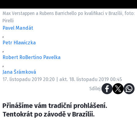
ETICKÝ KODEX
KONTAKT
Max Verstappen a Rubens Barrichello po kvalifikaci v Brazílii, foto:
Pirelli
VYDAVATEL
Pavel Mandát
INZERCE
,
OSOBNÍ ÚDAJE / COOKIES
Petr Hlawiczka
,
Robert RoBertino Pavelka
,
Jana Šrámková
Provozovatelem serveru F1NEWS.cz je
17. listopadu 2019 20:20 | akt. 18. listopadu 2019 00:45
INCORP MEDIA GROUP s.r.o., IČ: 118 23 054
Sdílej:
Přinášíme vám tradiční prohlášení.
Tentokrát po závodě v Brazílii.