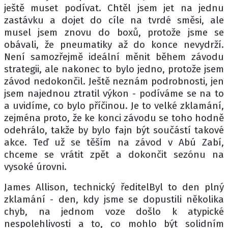
ještě muset podívat. Chtěl jsem jet na jednu
zastávku a dojet do cíle na tvrdé směsi, ale
musel jsem znovu do boxů, protože jsme se
obávali, že pneumatiky až do konce nevydrží.
Není samozřejmě ideální měnit během závodu
strategii, ale nakonec to bylo jedno, protože jsem
závod nedokončil. Ještě neznám podrobnosti, jen
jsem najednou ztratil výkon - podíváme se na to
a uvidíme, co bylo příčinou. Je to velké zklamání,
zejména proto, že ke konci závodu se toho hodně
odehrálo, takže by bylo fajn být součástí takové
akce. Teď už se těším na závod v Abú Zabí,
chceme se vrátit zpět a dokončit sezónu na
vysoké úrovni.
James Allison, technický ředitelByl to den plný
zklamání - den, kdy jsme se dopustili několika
chyb, na jednom voze došlo k atypické
nespolehlivosti a to, co mohlo být solidním