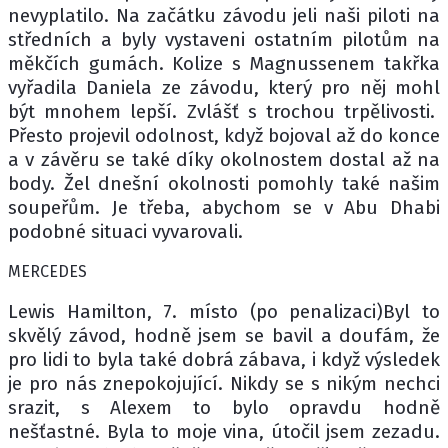
nevyplatilo. Na začátku závodu jeli naši piloti na
středních a byly vystaveni ostatním pilotům na
měkčích gumách. Kolize s Magnussenem takřka
vyřadila Daniela ze závodu, který pro něj mohl
být mnohem lepší. Zvlášť s trochou trpělivosti.
Přesto projevil odolnost, když bojoval až do konce
a v závěru se také díky okolnostem dostal až na
body. Žel dnešní okolnosti pomohly také našim
soupeřům. Je třeba, abychom se v Abu Dhabi
podobné situaci vyvarovali.
MERCEDES
Lewis Hamilton, 7. místo (po penalizaci)Byl to
skvělý závod, hodně jsem se bavil a doufám, že
pro lidi to byla také dobrá zábava, i když výsledek
je pro nás znepokojující. Nikdy se s nikým nechci
srazit, s Alexem to bylo opravdu hodně
nešťastné. Byla to moje vina, útočil jsem zezadu.