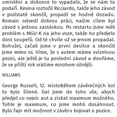
umístění a dokonce to vypadalo, že se nám to
podaří. Kevina roztočil Ricciardo, takže jeho závod
v podstatě skončil, propadl se hodně dozadu.
Romain odvedl dobrou práci, naším cílem byl
závod s jednou zastávkou. Po restartu jsme měli
problém s MGU-K na jeho voze, takže ho předjelo
dost soupeřů. Od té chvíle už se jenom propadal.
Bohužel, začali jsme v první desítce a skončili
jsme mimo ni. Víme, že s autem máme svízelnou
pozici, ale ještě je tu poslední závod a doufáme,
že se příští rok vrátíme mnohem silnější.
WILLIAMS
George Russell, 12. místoBěhem závěrečných kol
to bylo šílené. Dal jsem do toho vše, abych
předjel co nejvíc aut a získal maximum možného.
Tohle je maximum, co jsme mohli dosáhnout.
Bylo fajn mít možnost v závěru bojovat o pozice.