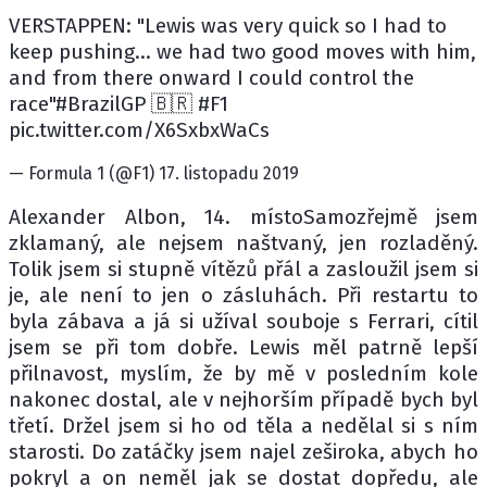
VERSTAPPEN: "Lewis was very quick so I had to
keep pushing... we had two good moves with him,
and from there onward I could control the
race"#BrazilGP 🇧🇷 #F1
pic.twitter.com/X6SxbxWaCs
— Formula 1 (@F1) 17. listopadu 2019
Alexander Albon, 14. místoSamozřejmě jsem
zklamaný, ale nejsem naštvaný, jen rozladěný.
Tolik jsem si stupně vítězů přál a zasloužil jsem si
je, ale není to jen o zásluhách. Při restartu to
byla zábava a já si užíval souboje s Ferrari, cítil
jsem se při tom dobře. Lewis měl patrně lepší
přilnavost, myslím, že by mě v posledním kole
nakonec dostal, ale v nejhorším případě bych byl
třetí. Držel jsem si ho od těla a nedělal si s ním
starosti. Do zatáčky jsem najel zeširoka, abych ho
pokryl a on neměl jak se dostat dopředu, ale