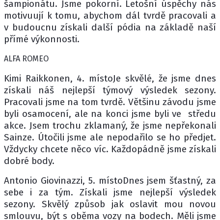
šampionátu. Jsme pokorní. Letošní úspěchy nás
motivuují k tomu, abychom dál tvrdě pracovali a
v budoucnu získali další pódia na základě naší
přímé výkonnosti.
ALFA ROMEO
Kimi Raikkonen, 4. místoJe skvělé, že jsme dnes
získali náš nejlepší týmový výsledek sezony.
Pracovali jsme na tom tvrdě. Většinu závodu jsme
byli osamocení, ale na konci jsme byli ve středu
akce. Jsem trochu zklamaný, že jsme nepřekonali
Sainze. Útočili jsme ale nepodařilo se ho předjet.
Vždycky chcete něco víc. Každopádně jsme získali
dobré body.
Antonio Giovinazzi, 5. místoDnes jsem šťastný, za
sebe i za tým. Získali jsme nejlepší výsledek
sezony. Skvělý způsob jak oslavit mou novou
smlouvu, být s oběma vozy na bodech. Měli jsme