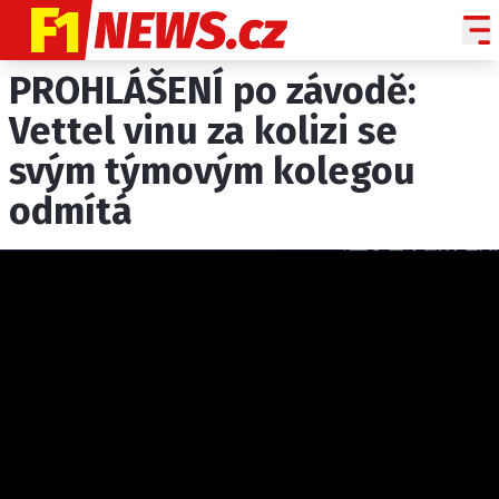
PROHLÁŠENÍ po závodě:
NOVINKY
GRAND PRIX
Vettel vinu za kolizi se
svým týmovým kolegou
PADDOCK LINE
odmítá
TECHNIKA
HISTORIE GP
PROFILY JEZDCŮ
PROFILY TÝMŮ
ROZHOVORY
OSTATNÍ
SLEDUJTE NÁS NA
|