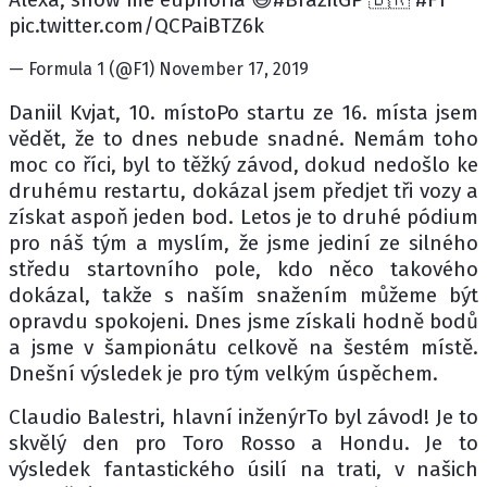
pic.twitter.com/QCPaiBTZ6k
— Formula 1 (@F1) November 17, 2019
Daniil Kvjat, 10. místoPo startu ze 16. místa jsem
vědět, že to dnes nebude snadné. Nemám toho
moc co říci, byl to těžký závod, dokud nedošlo ke
druhému restartu, dokázal jsem předjet tři vozy a
získat aspoň jeden bod. Letos je to druhé pódium
pro náš tým a myslím, že jsme jediní ze silného
středu startovního pole, kdo něco takového
dokázal, takže s naším snažením můžeme být
opravdu spokojeni. Dnes jsme získali hodně bodů
a jsme v šampionátu celkově na šestém místě.
Dnešní výsledek je pro tým velkým úspěchem.
Claudio Balestri, hlavní inženýrTo byl závod! Je to
skvělý den pro Toro Rosso a Hondu. Je to
výsledek fantastického úsilí na trati, v našich