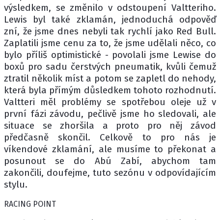
výsledkem, se změnilo v odstoupení Valtteriho.
Lewis byl také zklamán, jednoduchá odpověď
zní, že jsme dnes nebyli tak rychlí jako Red Bull.
Zaplatili jsme cenu za to, že jsme udělali něco, co
bylo příliš optimistické - povolali jsme Lewise do
boxů pro sadu čerstvých pneumatik, kvůli čemuž
ztratil několik míst a potom se zapletl do nehody,
která byla přímým důsledkem tohoto rozhodnutí.
Valtteri měl problémy se spotřebou oleje už v
první fázi závodu, pečlivě jsme ho sledovali, ale
situace se zhoršila a proto pro něj závod
předčasně skončil. Celkově to pro nás je
víkendové zklamání, ale musíme to překonat a
posunout se do Abú Zabí, abychom tam
zakončili, doufejme, tuto sezónu v odpovídajícím
stylu.
RACING POINT