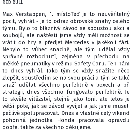
RED BULL
Max Verstappen, 1. místoTeď je to neuvěřitelný
pocit, vyhrát - je to odraz obrovské snahy celého
týmu. Bylo to bláznivý závod se spoustou akcí a
soubojů, ale naštěstí jsme vždy měli možnost se
vrátit do hry a předjet Mercedes v jakékoli fázi.
Nebylo to vůbec snadné, ale tým udělal vždy
správné rozhodnutí, zejména v přechodu na
měkké pneumatiky v režimu Safety Caru. Ten nám
to dnes vyhrál. Jako tým se vždy snažíte něco
zlepšit, soustředím se na svou práci a tým se také
snaží udělat všechno perfektně v boxech a při
strategii, dnes všechno fungovalo perfektně. Je
to skvělé vítězství, stejně jako loni, ale letos je
větší poté, jak se závod vyvíjel a jak jsme museli
pečlivě spolupracovat. Dnes a vlastně celý víkend
pohonná jednotka Honda pracovala opravdu
dobře, takže za všechno děkujeme.