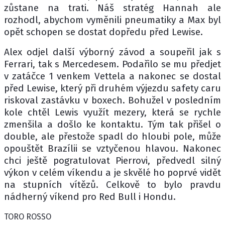
zůstane na trati. Náš stratég Hannah ale
rozhodl, abychom vyměnili pneumatiky a Max byl
opět schopen se dostat dopředu před Lewise.
Alex odjel další výborný závod a soupeřil jak s
Ferrari, tak s Mercedesem. Podařilo se mu předjet
v zatáčce 1 venkem Vettela a nakonec se dostal
před Lewise, který při druhém výjezdu safety caru
riskoval zastávku v boxech. Bohužel v posledním
kole chtěl Lewis využít mezery, která se rychle
zmenšila a došlo ke kontaktu. Tým tak přišel o
double, ale přestože spadl do hloubi pole, může
opouštět Brazílii se vztyčenou hlavou. Nakonec
chci ještě pogratulovat Pierrovi, předvedl silný
výkon v celém víkendu a je skvělé ho poprvé vidět
na stupních vítězů. Celkově to bylo pravdu
nádherný víkend pro Red Bull i Hondu.
TORO ROSSO