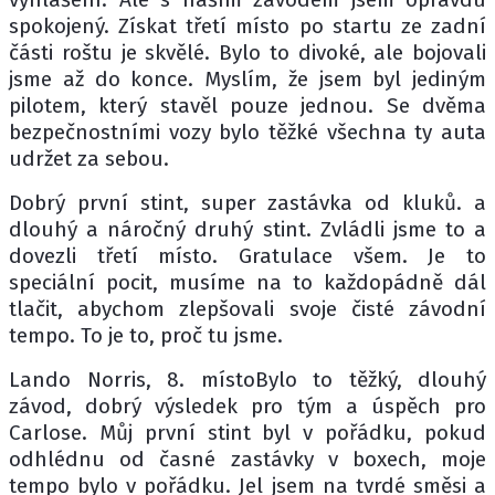
spokojený. Získat třetí místo po startu ze zadní
části roštu je skvělé. Bylo to divoké, ale bojovali
jsme až do konce. Myslím, že jsem byl jediným
pilotem, který stavěl pouze jednou. Se dvěma
bezpečnostními vozy bylo těžké všechna ty auta
udržet za sebou.
Dobrý první stint, super zastávka od kluků. a
dlouhý a náročný druhý stint. Zvládli jsme to a
dovezli třetí místo. Gratulace všem. Je to
speciální pocit, musíme na to každopádně dál
tlačit, abychom zlepšovali svoje čisté závodní
tempo. To je to, proč tu jsme.
Lando Norris, 8. místoBylo to těžký, dlouhý
závod, dobrý výsledek pro tým a úspěch pro
Carlose. Můj první stint byl v pořádku, pokud
odhlédnu od časné zastávky v boxech, moje
tempo bylo v pořádku. Jel jsem na tvrdé směsi a