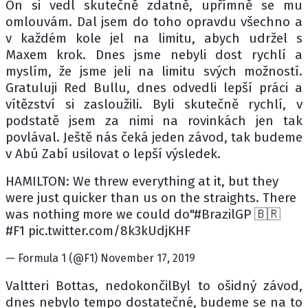
On si vedl skutečně zdatně, upřímně se mu
omlouvám. Dal jsem do toho opravdu všechno a
v každém kole jel na limitu, abych udržel s
Maxem krok. Dnes jsme nebyli dost rychlí a
myslím, že jsme jeli na limitu svých možností.
Gratuluji Red Bullu, dnes odvedli lepší práci a
vítězství si zasloužili. Byli skutečně rychlí, v
podstatě jsem za nimi na rovinkách jen tak
povlával. Ještě nás čeká jeden závod, tak budeme
v Abú Zabí usilovat o lepší výsledek.
HAMILTON: We threw everything at it, but they
were just quicker than us on the straights. There
was nothing more we could do"#BrazilGP 🇧🇷
#F1 pic.twitter.com/8k3kUdjKHF
— Formula 1 (@F1) November 17, 2019
Valtteri Bottas, nedokončilByl to ošidný závod,
dnes nebylo tempo dostatečné, budeme se na to