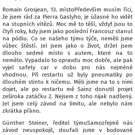
Romain Grosjean, 13. místoPředevším musím říci,
že jsem rád za Pierra Gaslyho, je úžasné ho vidět
na stupních vítězů. Moc mě to těší, vždyť jsou to
čtyři roky, kdy jsem jako poslední Francouz stanul
na pódiu. Co se našeho týmu týče, neměli jsme
vůbec štěstí. Jel jsem jako o život, držel jsem
dlouho sedmé místo s autem, které na to
nemělo. Vypadalo to opravdu moc dobře, ale pak
vyjel safety car v dobu pro nás nejméně
vhodnou. Při restartu už byly pneumatiky po
dlouhém stintu k ničemu. Měli jsme na to s nimi
dojet, ale po restartu mě Sainz donutil projet
zeširoka zatáčku 2. Nejsem z toho nijak nadšený.
Jel jsem celý závod na limitu, ale nebylo nám
zkrátka přáno.
Günther Steiner, ředitel týmuSamozřejmě nás
závod neuspokojil, doufali jsme v bodované