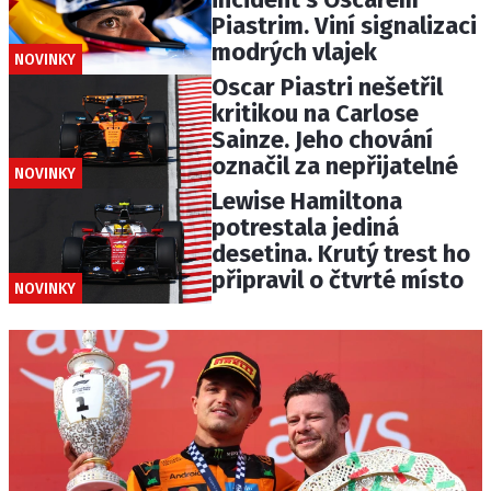
Piastrim. Viní signalizaci
modrých vlajek
NOVINKY
Oscar Piastri nešetřil
kritikou na Carlose
Sainze. Jeho chování
označil za nepřijatelné
NOVINKY
Lewise Hamiltona
potrestala jediná
desetina. Krutý trest ho
připravil o čtvrté místo
NOVINKY