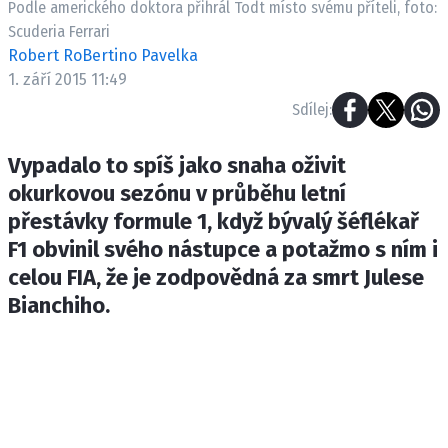
Podle amerického doktora přihrál Todt místo svému příteli, foto:
ETICKÝ KODEX
Scuderia Ferrari
KONTAKT
Robert RoBertino Pavelka
VYDAVATEL
1. září 2015 11:49
INZERCE
Sdílej:
OSOBNÍ ÚDAJE / COOKIES
Vypadalo to spíš jako snaha oživit
okurkovou sezónu v průběhu letní
přestávky formule 1, když bývalý šéflékař
Provozovatelem serveru F1NEWS.cz je
F1 obvinil svého nástupce a potažmo s ním i
INCORP MEDIA GROUP s.r.o., IČ: 118 23 054
celou FIA, že je zodpovědná za smrt Julese
Bianchiho.