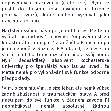
odpovědných pracovníků (čtěte zde). Nyní se
pustil do dalšího kola obvinění a dokonce
používá výrazů, které mohou vyznívat jako
nařčení z korupce.
Hartstein svému nástupci Jean-Charlesi Piettemu
vyčítal "bezradnost" a rovněž "odpovědnost za
katastrofální transport" zraněného Bianchiho po
jeho nehodě v Suzuce. FIA obvinil, že nese na
smrti mladého francouzského pilota svůj podíl.
Nyní šedesátiletý absolvent Rochesterské
univerzity pro španělský web lat1.es uvedl, že
Piette nemá pro vykonávání své funkce odborné
předpoklady.
"Vím, o čem mluvím. Je sice lékař, ale nemá vůbec
žádné zkušenosti s traumatickými stavy. A před
nástupem do své funkce v žádném závodě F1
nepraktikoval, neměl absolutně žádnou