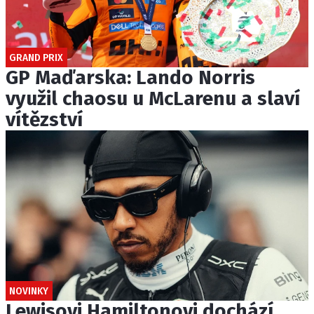
GRAND PRIX
GP Maďarska: Lando Norris
využil chaosu u McLarenu a slaví
vítězství
NOVINKY
Lewisovi Hamiltonovi dochází