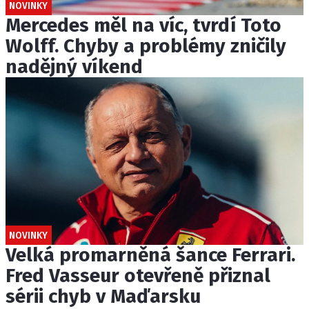
NOVINKY
Mercedes měl na víc, tvrdí Toto
Wolff. Chyby a problémy zničily
nadějný víkend
NOVINKY
Velká promarněná šance Ferrari.
Fred Vasseur otevřeně přiznal
sérii chyb v Maďarsku