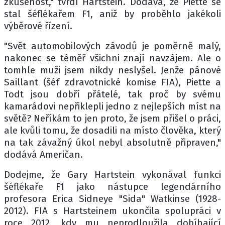
zkušenost," tvrdí Hartstein. Dodává, že Piette se
stal šéflékařem F1, aniž by proběhlo jakékoli
výběrové řízení.
"Svět automobilových závodů je poměrně malý,
nakonec se téměř všichni znají navzájem. Ale o
tomhle muži jsem nikdy neslyšel. Jenže pánové
Saillant (šéf zdravotnické komise FIA), Piette a
Todt jsou dobří přátelé, tak proč by svému
kamarádovi nepřiklepli jedno z nejlepších míst na
světě? Neříkám to jen proto, že jsem přišel o práci,
ale kvůli tomu, že dosadili na místo člověka, který
na tak závažný úkol nebyl absolutně připraven,"
dodává Američan.
Dodejme, že Gary Hartstein vykonával funkci
šéflékaře F1 jako nástupce legendárního
profesora Erica Sidneye "Sida" Watkinse (1928-
2012). FIA s Hartsteinem ukončila spolupráci v
roce 2012, kdy mu neprodloužila dobíhající