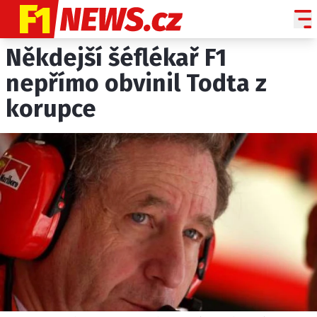
Někdejší šéflékař F1
NOVINKY
GRAND PRIX
nepřímo obvinil Todta z
korupce
PADDOCK LINE
TECHNIKA
HISTORIE GP
PROFILY JEZDCŮ
PROFILY TÝMŮ
ROZHOVORY
OSTATNÍ
SLEDUJTE NÁS NA
|