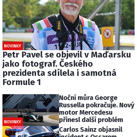
NOVINKY
Petr Pavel se objevil v Maďarsku
jako fotograf. Českého
prezidenta sdílela i samotná
Formule 1
Noční můra George
Russella pokračuje. Nový
motor Mercedesu
přinesl další problém
NOVINKY
Carlos Sainz objasnil
incident s Oscarem