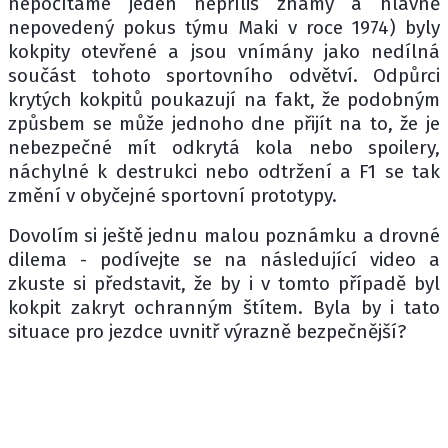
nepočítáme jeden nepříliš známý a hlavně
nepovedený pokus týmu Maki v roce 1974) byly
kokpity otevřené a jsou vnímány jako nedílná
součást tohoto sportovního odvětví. Odpůrci
krytých kokpitů poukazují na fakt, že podobným
způsbem se může jednoho dne přijít na to, že je
nebezpečné mít odkrytá kola nebo spoilery,
náchylné k destrukci nebo odtržení a F1 se tak
změní v obyčejné sportovní prototypy.
Dovolím si ještě jednu malou poznámku a drovné
dilema - podívejte se na následující video a
zkuste si představit, že by i v tomto případě byl
kokpit zakryt ochranným štítem. Byla by i tato
situace pro jezdce uvnitř výrazně bezpečnější?