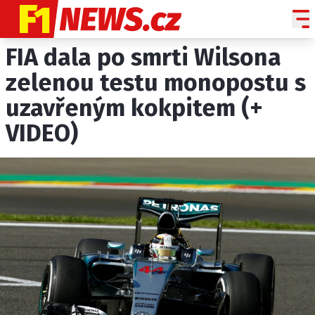
FIA dala po smrti Wilsona
NOVINKY
GRAND PRIX
zelenou testu monopostu s
uzavřeným kokpitem (+
PADDOCK LINE
VIDEO)
TECHNIKA
HISTORIE GP
PROFILY JEZDCŮ
PROFILY TÝMŮ
ROZHOVORY
OSTATNÍ
SLEDUJTE NÁS NA
|