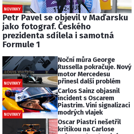
NOVINKY
Petr Pavel se objevil v Maďarsku
jako fotograf. Českého
prezidenta sdílela i samotná
Formule 1
Noční můra George
Russella pokračuje. Nový
motor Mercedesu
přinesl další problém
NOVINKY
Carlos Sainz objasnil
incident s Oscarem
Piastrim. Viní signalizaci
modrých vlajek
NOVINKY
Oscar Piastri nešetřil
kritikou na Carlose