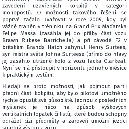
zavedení uzavřených kokpitů v kategorii
monopostů. O možnosti takového řešení se
poprvé začalo uvažovat v roce 2009, kdy byl
vážně zraněn v tréninku na Grand Prix Maďarska
Felipe Massa (zasáhla jej do přilby část vozu
Brawn Rubese Barrichella) a při závodě F2 v
britském Brands Hatch zahynul Henry Surtees,
syn mistra světa Johna Surteese (přímo do hlavy
jej zasáhlo utržené kolo z vozu Jacka Clarkea).
Nyní se má přistoupit v horizontu jednoho měsíce
k praktickým testům.
Hledají se proto možnosti, jak pojmout partii
přední části kokpitu, aby bylo pilotovi umožněno
rychle opustit své působiště. Jednou z posledních
myšlenek je něco na způsob výškových
vertikálních lopatek či listů, které budou schopny
odrážet cizí předměty a zároveň umožní jezdci
snadný výstup z vozu.