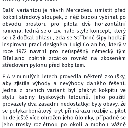
Další variantou je návrh Mercedesu umístit před
kokpit středový sloupek, z nějž budou vybíhat po
obvodu prostoru pro pilota dvě horizontální
ramena. Jedná se o tzv. halo-style koncept, který
se už dočkal ohlasu, zda se Stříbrné šípy hodlají
inspirovat prací designéra Luigi Colaniho, který v
roce 1972 navrhl pro neúspěšný německý tým
Eifelland zpětné zrcátko rovněž na zkoseném
středovém pylonu před kokpitem.
FIA v minulých letech provedla některé zkoušky,
aby zjistila výhody a nevýhody daného řešení.
Jedna z prvních variant byl překryt kokpitu ve
stylu kabiny tryskových letounů. Jeho použití
provázely dva zásadní nedostatky: byly obavy, že
se polykarbonátový kryt při nárazu rozbije a pilot
bude ještě více ohrožen jeho úlomky, případně se
jeho trosky rozlétnou po okolí a mohou vážně