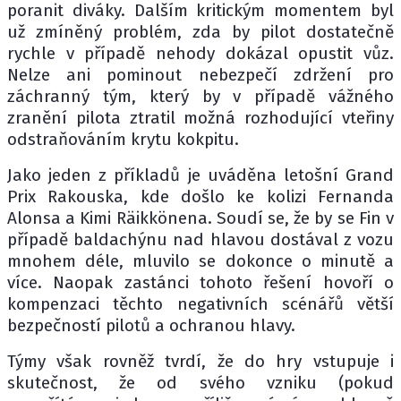
poranit diváky. Dalším kritickým momentem byl
už zmíněný problém, zda by pilot dostatečně
rychle v případě nehody dokázal opustit vůz.
Nelze ani pominout nebezpečí zdržení pro
záchranný tým, který by v případě vážného
zranění pilota ztratil možná rozhodující vteřiny
odstraňováním krytu kokpitu.
Jako jeden z příkladů je uváděna letošní Grand
Prix Rakouska, kde došlo ke kolizi Fernanda
Alonsa a Kimi Räikkönena. Soudí se, že by se Fin v
případě baldachýnu nad hlavou dostával z vozu
mnohem déle, mluvilo se dokonce o minutě a
více. Naopak zastánci tohoto řešení hovoří o
kompenzaci těchto negativních scénářů větší
bezpečností pilotů a ochranou hlavy.
Týmy však rovněž tvrdí, že do hry vstupuje i
skutečnost, že od svého vzniku (pokud