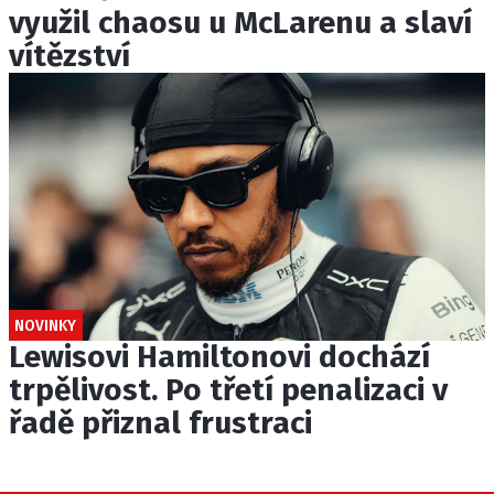
využil chaosu u McLarenu a slaví
vítězství
NOVINKY
Lewisovi Hamiltonovi dochází
trpělivost. Po třetí penalizaci v
řadě přiznal frustraci