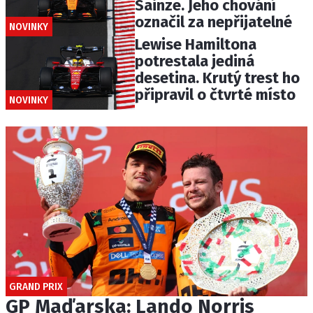
Sainze. Jeho chování
označil za nepřijatelné
NOVINKY
Lewise Hamiltona
potrestala jediná
desetina. Krutý trest ho
připravil o čtvrté místo
NOVINKY
GRAND PRIX
GP Maďarska: Lando Norris