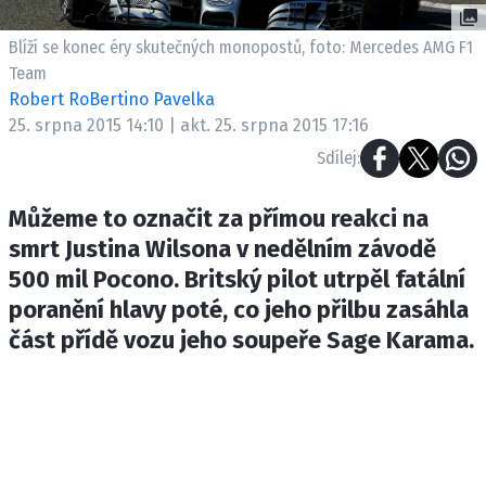
ETICKÝ KODEX
KONTAKT
Blíží se konec éry skutečných monopostů, foto: Mercedes AMG F1
Team
VYDAVATEL
Robert RoBertino Pavelka
INZERCE
25. srpna 2015 14:10 | akt. 25. srpna 2015 17:16
OSOBNÍ ÚDAJE / COOKIES
Sdílej:
Můžeme to označit za přímou reakci na
smrt Justina Wilsona v nedělním závodě
Provozovatelem serveru F1NEWS.cz je
500 mil Pocono. Britský pilot utrpěl fatální
INCORP MEDIA GROUP s.r.o., IČ: 118 23 054
poranění hlavy poté, co jeho přilbu zasáhla
část přídě vozu jeho soupeře Sage Karama.