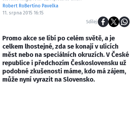
ETICKÝ KODEX
Robert RoBertino Pavelka
KONTAKT
11. srpna 2015 16:15
VYDAVATEL
Sdílej:
INZERCE
Promo akce se líbí po celém světě, a je
OSOBNÍ ÚDAJE / COOKIES
celkem lhostejné, zda se konají v ulicích
měst nebo na speciálních okruzích. V České
republice i předchozím Československu už
podobné zkušenosti máme, kdo má zájem,
Provozovatelem serveru F1NEWS.cz je
INCORP MEDIA GROUP s.r.o., IČ: 118 23 054
může nyní vyrazit na Slovensko.