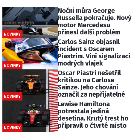
Noční můra George
Russella pokračuje. Nový
motor Mercedesu
přinesl další problém
NOVINKY
Carlos Sainz objasnil
incident s Oscarem
Piastrim. Viní signalizaci
modrých vlajek
NOVINKY
Oscar Piastri nešetřil
kritikou na Carlose
Sainze. Jeho chování
označil za nepřijatelné
NOVINKY
Lewise Hamiltona
potrestala jediná
desetina. Krutý trest ho
připravil o čtvrté místo
NOVINKY