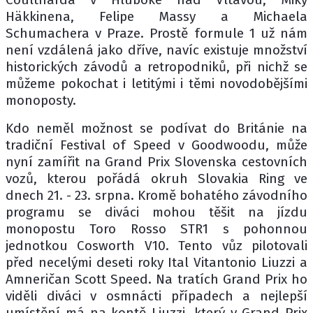
Häkkinena, Felipe Massy a Michaela
Schumachera v Praze. Prostě formule 1 už nám
není vzdálená jako dříve, navíc existuje množství
historických závodů a retropodniků, při nichž se
můžeme pokochat i letitými i těmi novodobějšími
monoposty.
Kdo neměl možnost se podívat do Británie na
tradiční Festival of Speed v Goodwoodu, může
nyní zamířit na Grand Prix Slovenska cestovních
vozů, kterou pořádá okruh Slovakia Ring ve
dnech 21. - 23. srpna. Kromě bohatého závodního
programu se diváci mohou těšit na jízdu
monopostu Toro Rosso STR1 s pohonnou
jednotkou Cosworth V10. Tento vůz pilotovali
před necelými deseti roky Ital Vitantonio Liuzzi a
Amneričan Scott Speed. Na tratích Grand Prix ho
viděli diváci v osmnácti případech a nejlepší
umístění má na kontě Liuzzi, který v Grand Prix