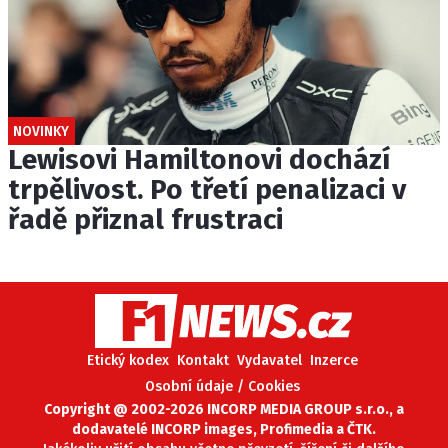
NOVINKY
Lewisovi Hamiltonovi dochází
trpělivost. Po třetí penalizaci v
řadě přiznal frustraci
Etický kodex
Kontakt
Vydavatel
Inzerce
Osobní údaje / Cookies
Copyright @ 2002-2026 INCORP MEDIA GROUP s.r.o., a
dodavatelé INCORP images, Profimedia a ČTK.