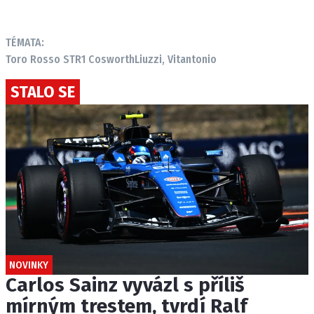
TÉMATA:
Toro Rosso STR1 Cosworth
Liuzzi, Vitantonio
STALO SE
NOVINKY
Carlos Sainz vyvázl s příliš
mírným trestem, tvrdí Ralf