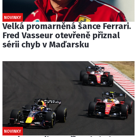
NOVINKY
Velká promarněná šance Ferrari.
Fred Vasseur otevřeně přiznal
sérii chyb v Maďarsku
NOVINKY