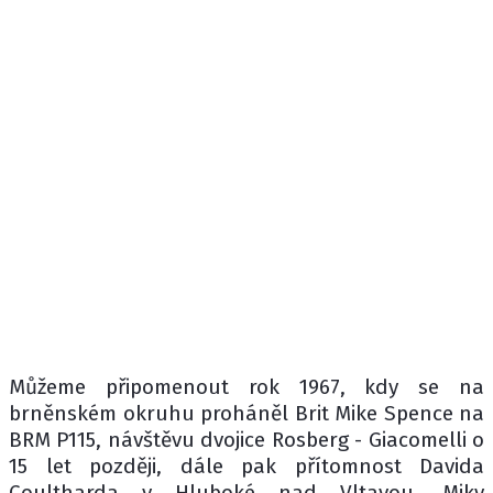
Můžeme připomenout rok 1967, kdy se na
brněnském okruhu proháněl Brit Mike Spence na
BRM P115, návštěvu dvojice Rosberg - Giacomelli o
15 let později, dále pak přítomnost Davida
Coultharda v Hluboké nad Vltavou, Miky