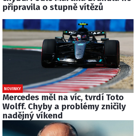
připravila o stupně vítězů
NOVINKY
Mercedes měl na víc, tvrdí Toto
Wolff. Chyby a problémy zničily
nadějný víkend