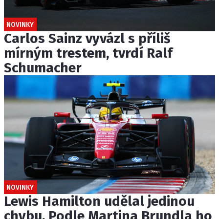
NOVINKY
Carlos Sainz vyvázl s příliš
mírným trestem, tvrdí Ralf
Schumacher
NOVINKY
Lewis Hamilton udělal jedinou
chybu. Podle Martina Brundla ho