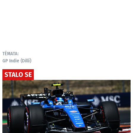
TÉMATA:
GP Indie (Dillí)
STALO SE