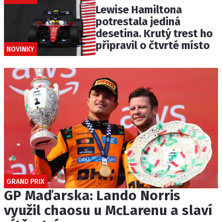
Lewise Hamiltona
potrestala jediná
desetina. Krutý trest ho
připravil o čtvrté místo
NOVINKY
GRAND PRIX
GP Maďarska: Lando Norris
využil chaosu u McLarenu a slaví