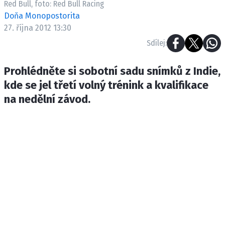
Red Bull, foto: Red Bull Racing
ETICKÝ KODEX
Doňa Monopostorita
KONTAKT
27. října 2012 13:30
VYDAVATEL
Sdílej:
INZERCE
OSOBNÍ ÚDAJE / COOKIES
Prohlédněte si sobotní sadu snímků z Indie,
kde se jel třetí volný trénink a kvalifikace
na nedělní závod.
Provozovatelem serveru F1NEWS.cz je
INCORP MEDIA GROUP s.r.o., IČ: 118 23 054