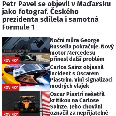
Petr Pavel se objevil v Maďarsku
jako fotograf. Českého
prezidenta sdílela i samotná
Formule 1
Noční můra George
Russella pokračuje. Nový
motor Mercedesu
přinesl další problém
NOVINKY
Carlos Sainz objasnil
incident s Oscarem
Piastrim. Viní signalizaci
modrých vlajek
NOVINKY
Oscar Piastri nešetřil
kritikou na Carlose
Sainze. Jeho chování
označil za nepřijatelné
NOVINKY