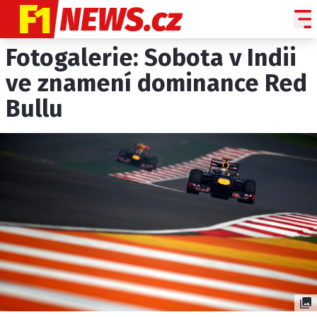
Fotogalerie: Sobota v Indii
NOVINKY
GRAND PRIX
ve znamení dominance Red
Bullu
PADDOCK LINE
TECHNIKA
HISTORIE GP
PROFILY JEZDCŮ
PROFILY TÝMŮ
ROZHOVORY
OSTATNÍ
SLEDUJTE NÁS NA
|