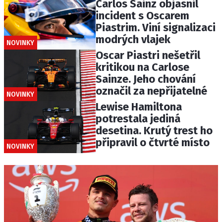
Carlos Sainz objasnil
incident s Oscarem
Piastrim. Viní signalizaci
modrých vlajek
NOVINKY
Oscar Piastri nešetřil
kritikou na Carlose
Sainze. Jeho chování
označil za nepřijatelné
NOVINKY
Lewise Hamiltona
potrestala jediná
desetina. Krutý trest ho
připravil o čtvrté místo
NOVINKY