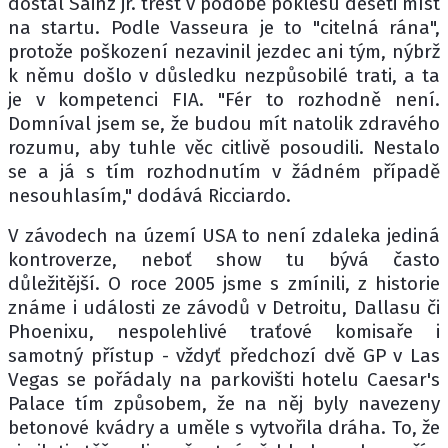
dostal Sainz jr. trest v podobě poklesu deseti míst
na startu. Podle Vasseura je to "citelná rána",
protože poškození nezavinil jezdec ani tým, nýbrž
k němu došlo v důsledku nezpůsobilé trati, a ta
je v kompetenci FIA. "Fér to rozhodně není.
Domníval jsem se, že budou mít natolik zdravého
rozumu, aby tuhle věc citlivě posoudili. Nestalo
se a já s tím rozhodnutím v žádném případě
nesouhlasím," dodává Ricciardo.
V závodech na území USA to není zdaleka jediná
kontroverze, neboť show tu bývá často
důležitější. O roce 2005 jsme s zmínili, z historie
známe i události ze závodů v Detroitu, Dallasu či
Phoenixu, nespolehlivé traťové komisaře i
samotný přístup - vždyť předchozí dvě GP v Las
Vegas se pořádaly na parkovišti hotelu Caesar's
Palace tím způsobem, že na něj byly navezeny
betonové kvádry a uměle s vytvořila dráha. To, že