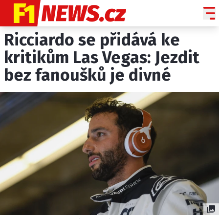
Ricciardo se přidává ke
NOVINKY
GRAND PRIX
kritikům Las Vegas: Jezdit
bez fanoušků je divné
PADDOCK LINE
TECHNIKA
HISTORIE GP
PROFILY JEZDCŮ
PROFILY TÝMŮ
ROZHOVORY
OSTATNÍ
SLEDUJTE NÁS NA
|