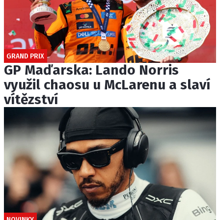
GRAND PRIX
GP Maďarska: Lando Norris
využil chaosu u McLarenu a slaví
vítězství
NOVINKY