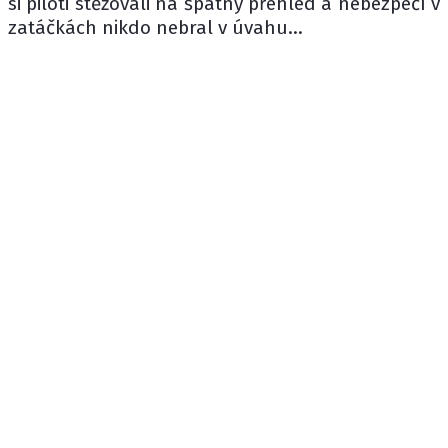
si piloti stěžovali na špatný přehled a nebezpečí v
zatáčkách nikdo nebral v úvahu...