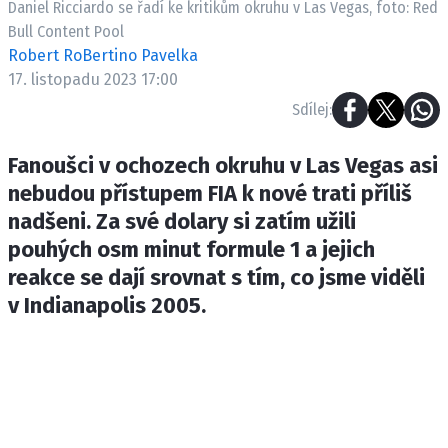
Daniel Ricciardo se řadí ke kritikům okruhu v Las Vegas, foto: Red
ETICKÝ KODEX
Bull Content Pool
KONTAKT
Robert RoBertino Pavelka
VYDAVATEL
17. listopadu 2023 17:00
INZERCE
Sdílej:
OSOBNÍ ÚDAJE / COOKIES
Fanoušci v ochozech okruhu v Las Vegas asi
nebudou přístupem FIA k nové trati příliš
nadšeni. Za své dolary si zatím užili
Provozovatelem serveru F1NEWS.cz je
pouhých osm minut formule 1 a jejich
INCORP MEDIA GROUP s.r.o., IČ: 118 23 054
reakce se dají srovnat s tím, co jsme viděli
v Indianapolis 2005.