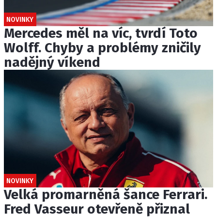
NOVINKY
Mercedes měl na víc, tvrdí Toto
Wolff. Chyby a problémy zničily
nadějný víkend
NOVINKY
Velká promarněná šance Ferrari.
Fred Vasseur otevřeně přiznal