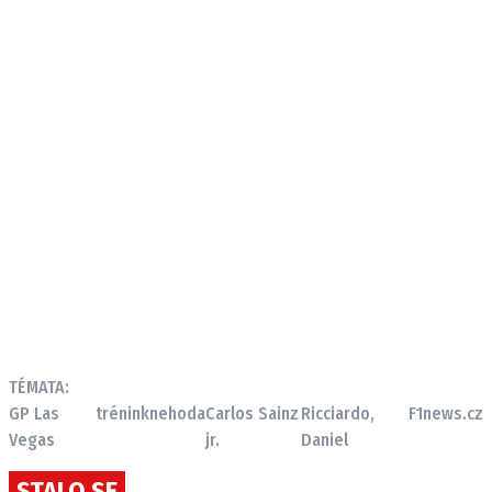
TÉMATA:
GP Las
trénink
nehoda
Carlos Sainz
Ricciardo,
F1news.cz
Vegas
jr.
Daniel
STALO SE