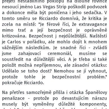
přejetí nestabilního poklopu na dlouhé rovince
nesoucí jméno Las Vegas Strip poškodil podvozek
a dokonce měla být poničena i jeho sedačka. V
tomto směru se Ricciardo domnívá, že kritika je
zcela na místě: "Je férové říci, že extravagance
mimo trať a její bezpečnost je oprávněně
kritizována. Bezpečnost j nejdůležitější. Naštěstí
je Carlos v pořádku, ale mohlo dojít k mnohem
vážnějším následkům. Je snadné říci - zvládli
jsme zahajovací ceremoniál, musíme se
soustředit na důležitější věci. A je třeba si také
položit možná nepříjemnou, ale zásadní otázku:
Udělalo se toho dost? Nemohou se jí vyhnout,
protože tohle je bezpečnostní problém."
pokračuje Ricciardo.
Na přetřes samozřejmě přišla i otázka Španělovy
penalizace - protože po devastujícím nárazu
musely být vyměněny důležité komponenty,