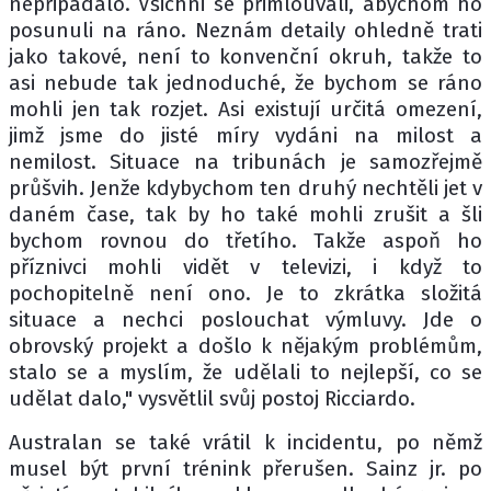
nepřipadalo. Všichni se přimlouvali, abychom ho
posunuli na ráno. Neznám detaily ohledně trati
jako takové, není to konvenční okruh, takže to
asi nebude tak jednoduché, že bychom se ráno
mohli jen tak rozjet. Asi existují určitá omezení,
jimž jsme do jisté míry vydáni na milost a
nemilost. Situace na tribunách je samozřejmě
průšvih. Jenže kdybychom ten druhý nechtěli jet v
daném čase, tak by ho také mohli zrušit a šli
bychom rovnou do třetího. Takže aspoň ho
příznivci mohli vidět v televizi, i když to
pochopitelně není ono. Je to zkrátka složitá
situace a nechci poslouchat výmluvy. Jde o
obrovský projekt a došlo k nějakým problémům,
stalo se a myslím, že udělali to nejlepší, co se
udělat dalo," vysvětlil svůj postoj Ricciardo.
Australan se také vrátil k incidentu, po němž
musel být první trénink přerušen. Sainz jr. po