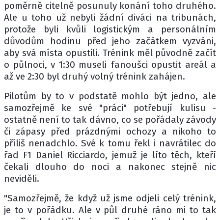
poměrně citelně posunuly konání toho druhého.
Ale u toho už nebyli žádní diváci na tribunách,
protože byli kvůli logistickým a personálním
důvodům hodinu před jeho začátkem vyzváni,
aby svá místa opustili. Trénink měl původně začít
o půlnoci, v 1:30 museli fanoušci opustit areál a
až ve 2:30 byl druhý volný trénink zahájen.
Pilotům by to v podstatě mohlo být jedno, ale
samozřejmě ke své "práci" potřebují kulisu -
ostatně není to tak dávno, co se pořádaly závody
či zápasy před prázdnými ochozy a nikoho to
příliš nenadchlo. Své k tomu řekl i navrátilec do
řad F1 Daniel Ricciardo, jemuž je líto těch, kteří
čekali dlouho do noci a nakonec stejně nic
neviděli.
"Samozřejmě, že když už jsme odjeli celý trénink,
je to v pořádku. Ale v půl druhé ráno mi to tak