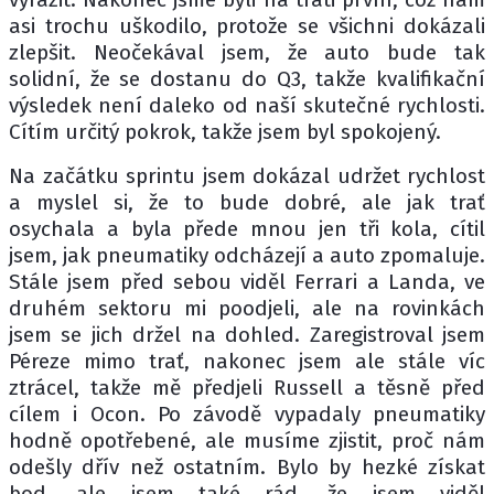
asi trochu uškodilo, protože se všichni dokázali
zlepšit. Neočekával jsem, že auto bude tak
solidní, že se dostanu do Q3, takže kvalifikační
výsledek není daleko od naší skutečné rychlosti.
Cítím určitý pokrok, takže jsem byl spokojený.
Na začátku sprintu jsem dokázal udržet rychlost
a myslel si, že to bude dobré, ale jak trať
osychala a byla přede mnou jen tři kola, cítil
jsem, jak pneumatiky odcházejí a auto zpomaluje.
Stále jsem před sebou viděl Ferrari a Landa, ve
druhém sektoru mi poodjeli, ale na rovinkách
jsem se jich držel na dohled. Zaregistroval jsem
Péreze mimo trať, nakonec jsem ale stále víc
ztrácel, takže mě předjeli Russell a těsně před
cílem i Ocon. Po závodě vypadaly pneumatiky
hodně opotřebené, ale musíme zjistit, proč nám
odešly dřív než ostatním. Bylo by hezké získat
bod, ale jsem také rád, že jsem viděl