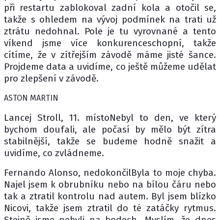
při restartu zablokoval zadní kola a otočil se,
takže s ohledem na vývoj podmínek na trati už
ztrátu nedohnal. Pole je tu vyrovnané a tento
víkend jsme více konkurenceschopní, takže
cítíme, že v zítřejším závodě máme jisté šance.
Projdeme data a uvidíme, co ještě můžeme udělat
pro zlepšení v závodě.
ASTON MARTIN
Lancej Stroll, 11. místoNebyl to den, ve který
bychom doufali, ale počasí by mělo být zítra
stabilnější, takže se budeme hodně snažit a
uvidíme, co zvládneme.
Fernando Alonso, nedokončilByla to moje chyba.
Najel jsem k obrubníku nebo na bílou čáru nebo
tak a ztratil kontrolu nad autem. Byl jsem blízko
Nicovi, takže jsem ztratil do té zatáčky rytmus.
Stejně jsme nebyli na bodech. Myslím, že dnes