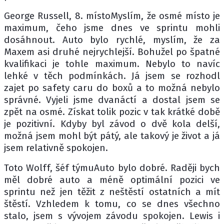
George Russell, 8. místoMyslím, že osmé místo je
maximum, čeho jsme dnes ve sprintu mohli
dosáhnout. Auto bylo rychlé, myslím, že za
Maxem asi druhé nejrychlejší. Bohužel po špatné
kvalifikaci je tohle maximum. Nebylo to navíc
lehké v těch podmínkách. Já jsem se rozhodl
zajet po safety caru do boxů a to možná nebylo
správné. Vyjeli jsme dvanáctí a dostal jsem se
zpět na osmé. Získat tolik pozic v tak krátké době
je pozitivní. Kdyby byl závod o dvě kola delší,
možná jsem mohl být pátý, ale takový je život a já
jsem relativně spokojen.
Toto Wolff, šéf týmuAuto bylo dobré. Raději bych
měl dobré auto a méně optimální pozici ve
sprintu než jen těžit z neštěstí ostatních a mít
štěstí. Vzhledem k tomu, co se dnes všechno
stalo, jsem s vývojem závodu spokojen. Lewis i