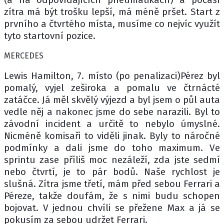
zítra má být trošku lepší, má méně pršet. Start z
prvního a čtvrtého místa, musíme co nejvíc využít
tyto startovní pozice.
MERCEDES
Lewis Hamilton, 7. místo (po penalizaci)Pérez byl
pomalý, vyjel zeširoka a pomalu ve čtrnácté
zatáčce. Já měl skvělý výjezd a byl jsem o půl auta
vedle něj a nakonec jsme do sebe narazili. Byl to
závodní incident a určitě to nebylo úmyslné.
Nicméně komisaři to viděli jinak. Byly to náročné
podmínky a dali jsme do toho maximum. Ve
sprintu zase příliš moc nezáleží, zda jste sedmí
nebo čtvrtí, je to pár bodů. Naše rychlost je
slušná. Zítra jsme třetí, mám před sebou Ferrari a
Péreze, takže doufám, že s nimi budu schopen
bojovat. V jednou chvíli se přežene Max a já se
pokusím za sebou udržet Ferrari.