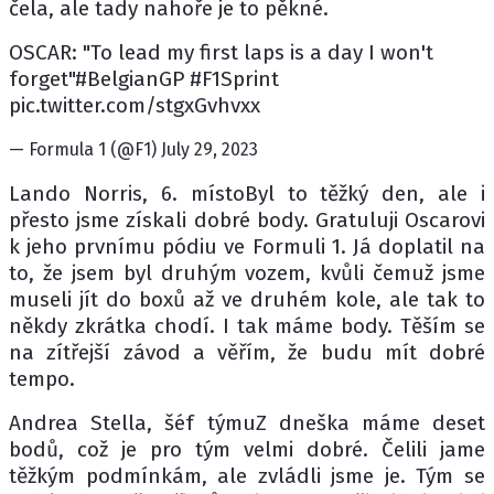
čela, ale tady nahoře je to pěkné.
OSCAR: "To lead my first laps is a day I won't
forget"#BelgianGP #F1Sprint
pic.twitter.com/stgxGvhvxx
— Formula 1 (@F1) July 29, 2023
Lando Norris, 6. místoByl to těžký den, ale i
přesto jsme získali dobré body. Gratuluji Oscarovi
k jeho prvnímu pódiu ve Formuli 1. Já doplatil na
to, že jsem byl druhým vozem, kvůli čemuž jsme
museli jít do boxů až ve druhém kole, ale tak to
někdy zkrátka chodí. I tak máme body. Těším se
na zítřejší závod a věřím, že budu mít dobré
tempo.
Andrea Stella, šéf týmuZ dneška máme deset
bodů, což je pro tým velmi dobré. Čelili jame
těžkým podmínkám, ale zvládli jsme je. Tým se