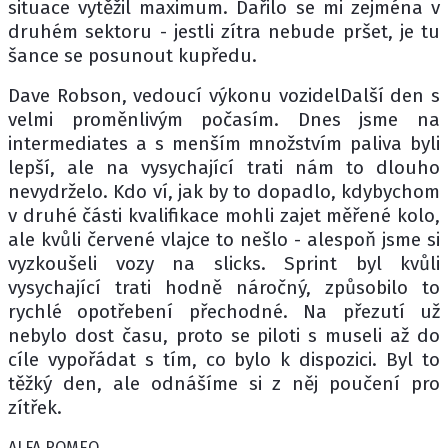
situace vytěžil maximum. Dařilo se mi zejména v
druhém sektoru - jestli zítra nebude pršet, je tu
šance se posunout kupředu.
Dave Robson, vedoucí výkonu vozidelDalší den s
velmi proměnlivým počasím. Dnes jsme na
intermediates a s menším množstvím paliva byli
lepší, ale na vysychající trati nám to dlouho
nevydrželo. Kdo ví, jak by to dopadlo, kdybychom
v druhé části kvalifikace mohli zajet měřené kolo,
ale kvůli červené vlajce to nešlo - alespoň jsme si
vyzkoušeli vozy na slicks. Sprint byl kvůli
vysychající trati hodně náročný, způsobilo to
rychlé opotřebení přechodné. Na přezutí už
nebylo dost času, proto se piloti s museli až do
cíle vypořádat s tím, co bylo k dispozici. Byl to
těžký den, ale odnášíme si z něj poučení pro
zítřek.
ALFA ROMEO