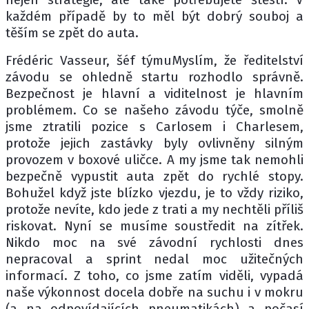
každém případě by to měl být dobrý souboj a
těším se zpět do auta.
Frédéric Vasseur, šéf týmuMyslím, že ředitelství
závodu se ohledně startu rozhodlo správně.
Bezpečnost je hlavní a viditelnost je hlavním
problémem. Co se našeho závodu týče, smolně
jsme ztratili pozice s Carlosem i Charlesem,
protože jejich zastávky byly ovlivněny silným
provozem v boxové uličce. A my jsme tak nemohli
bezpečně vypustit auta zpět do rychlé stopy.
Bohužel když jste blízko vjezdu, je to vždy riziko,
protože nevíte, kdo jede z trati a my nechtěli příliš
riskovat. Nyní se musíme soustředit na zítřek.
Nikdo moc na své závodní rychlosti dnes
nepracoval a sprint nedal moc užitečných
informací. Z toho, co jsme zatím viděli, vypadá
naše výkonnost docela dobře na suchu i v mokru
(a na odpovídajících pneumatikách) a počasí