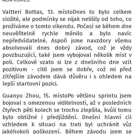
Valtteri Bottas, 13. místoDnes to bylo celkem
složité, ale podmínky se nijak nelišily od toho, co
prožíváme o tomto víkendu. Počasí se během dne
neuvěřitelně rychle měnilo a bylo navíc
nepředvídatelné. Aspoň jsme navzdory všemu
absolvovali dnes dobrý závod, což je vždy
povzbuzující, také jsem vybojoval několik míst v
poli. Celkově vzato si lze z dnešního dne vzít
pozitivum - cítil jsem se dobře, což mi před
zítřejším závodem dává důvěru i s ohledem na
lepší startovní pozici.
Guanyu Zhou, 15. místoPo většinu sprintu jsem
bojoval s omezenou viditelností, až v posledních
čtyřech pěti kolech se trochu zlepšila, kvůli tomu
bylo obtížné i předjíždění. Dnešní hlavní cíl
vzhledem k situaci na trati byl uchránit vůz
jakéhokoli poškození. Během závodu jsem se