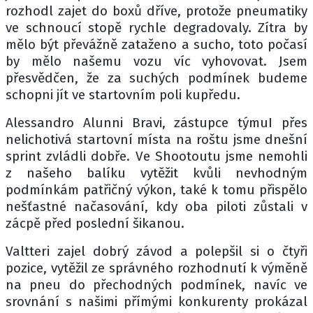
rozhodl zajet do boxů dříve, protože pneumatiky
ve schnoucí stopě rychle degradovaly. Zítra by
mělo být převážně zataženo a sucho, toto počasí
by mělo našemu vozu víc vyhovovat. Jsem
přesvědčen, že za suchých podmínek budeme
schopni jít ve startovním poli kupředu.
Alessandro Alunni Bravi, zástupce týmuI přes
nelichotivá startovní místa na roštu jsme dnešní
sprint zvládli dobře. Ve Shootoutu jsme nemohli
z našeho balíku vytěžit kvůli nevhodným
podmínkám patřičný výkon, také k tomu přispělo
nešťastné načasování, kdy oba piloti zůstali v
zácpě před poslední šikanou.
Valtteri zajel dobrý závod a polepšil si o čtyři
pozice, vytěžil ze správného rozhodnutí k výměně
na pneu do přechodných podmínek, navíc ve
srovnání s našimi přímými konkurenty prokázal