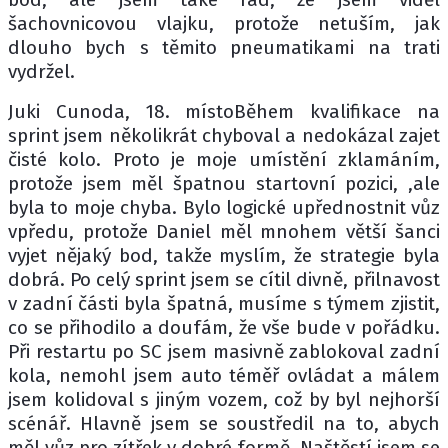
šachovnicovou vlajku, protože netuším, jak
dlouho bych s těmito pneumatikami na trati
vydržel.
Juki Cunoda, 18. místoBěhem kvalifikace na
sprint jsem několikrát chyboval a nedokázal zajet
čisté kolo. Proto je moje umístění zklamáním,
protože jsem měl špatnou startovní pozici, ,ale
byla to moje chyba. Bylo logické upřednostnit vůz
vpředu, protože Daniel měl mnohem větší šanci
vyjet nějaký bod, takže myslím, že strategie byla
dobrá. Po celý sprint jsem se cítil divně, přilnavost
v zadní části byla špatná, musíme s týmem zjistit,
co se přihodilo a doufám, že vše bude v pořádku.
Při restartu po SC jsem masivně zablokoval zadní
kola, nemohl jsem auto téměř ovládat a málem
jsem kolidoval s jiným vozem, což by byl nejhorší
scénář. Hlavně jsem se soustředil na to, abych
měl vůz pro zítřek v dobré formě. Naštěstí jsem se