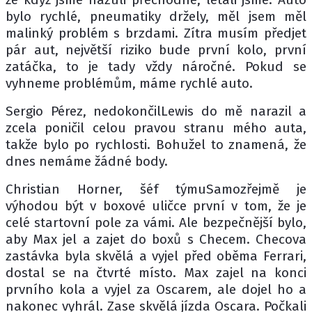
bylo rychlé, pneumatiky držely, měl jsem měl
malinký problém s brzdami. Zítra musím předjet
pár aut, největší riziko bude první kolo, první
zatáčka, to je tady vždy náročné. Pokud se
vyhneme problémům, máme rychlé auto.
Sergio Pérez, nedokončilLewis do mě narazil a
zcela poničil celou pravou stranu mého auta,
takže bylo po rychlosti. Bohužel to znamená, že
dnes nemáme žádné body.
Christian Horner, šéf týmuSamozřejmě je
výhodou být v boxové uličce první v tom, že je
celé startovní pole za vámi. Ale bezpečnější bylo,
aby Max jel a zajet do boxů s Checem. Checova
zastávka byla skvělá a vyjel před oběma Ferrari,
dostal se na čtvrté místo. Max zajel na konci
prvního kola a vyjel za Oscarem, ale dojel ho a
nakonec vyhrál. Zase skvělá jízda Oscara. Počkali