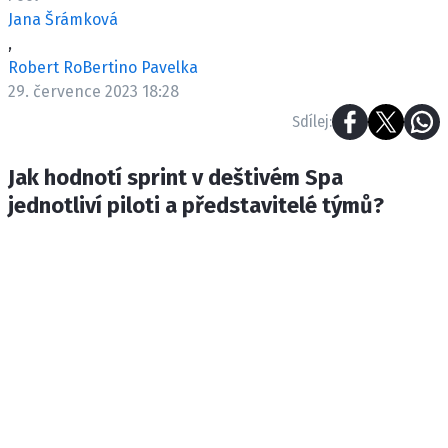
ETICKÝ KODEX
Jana Šrámková
KONTAKT
,
Robert RoBertino Pavelka
VYDAVATEL
29. července 2023 18:28
INZERCE
Sdílej:
OSOBNÍ ÚDAJE / COOKIES
Jak hodnotí sprint v deštivém Spa
jednotliví piloti a představitelé týmů?
Provozovatelem serveru F1NEWS.cz je
INCORP MEDIA GROUP s.r.o., IČ: 118 23 054