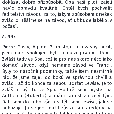
dokázal dobře přizpůsobit. Oba naši piloti zajeli
navíc opravdu kvalitně. Chtěl bych pochválit
ředitelství závodu za to, jakým způsobem dnešek
zvládlo. Těšíme se na závod, ať už bude jakékoliv
počasí.
ALPINE
Pierre Gasly, Alpine, 3. místoJe to úžasný pocit,
jsem moc spokojen být tu mezi prvními třemi.
Zvlášť tady ve Spa, což je pro nás skoro něco jako
domácí závod, když nemáme závod ve Francii.
Byly to náročné podmínky, takže jsem nesmírně
rád, že jsme zajeli do boxů ve správnou chvíli a
zvládli až do konce za sebou udržet Lewise. Je to
zvláštní být tu ve Spa. Hodně jsem myslel na
Anthoina (Huberta) a mám radost za celý tým.
Dal jsem do toho vše a viděl jsem Lewise, jak se
přibližuje. Já se jen snažil zůstat soustředěný na
jízdu, jet čistě a nebylo to lehké, dal jsem do toho