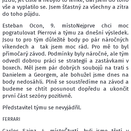
vše a vyplatilo se. Jsem šťastný za všechny a zítra
do toho půjdu.
Esteban Ocon, 9. místoNejprve chci moc
pogratulovat Pierrovi a týmu za dnešní výsledek.
Jsou to pro tým důležité body po pár náročných
víkendech a tak jsem moc rád. Pro mě to byl
přímočarý závod. Podmínky byly náročné, ale tým
odvedl dobrou práci se strategií a zastávkami v
boxech. Měl jsem pár dobrých soubojů na trati s
Danielem a Georgem, ale bohužel jsme dnes na
body nedosáhli. Plně se soustředíme na závod a
budeme se chtít posunout dopředu a ukončit
první část sezóny pozitivně.
Představitel týmu se nevyjádřil.
FERRARI
Carlos Sainz, 4. místoČtvrtí, byli jsme třetí v