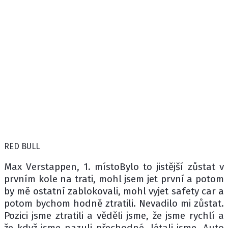
RED BULL
Max Verstappen, 1. místoBylo to jistější zůstat v
prvním kole na trati, mohl jsem jet první a potom
by mě ostatní zablokovali, mohl vyjet safety car a
potom bychom hodně ztratili. Nevadilo mi zůstat.
Pozici jsme ztratili a věděli jsme, že jsme rychlí a
že když jsme nazuli přechodné, létali jsme. Auto