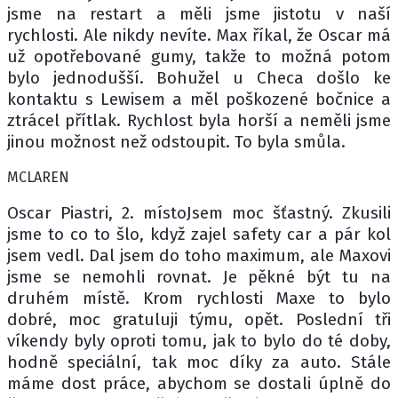
jsme na restart a měli jsme jistotu v naší
rychlosti. Ale nikdy nevíte. Max říkal, že Oscar má
už opotřebované gumy, takže to možná potom
bylo jednodušší. Bohužel u Checa došlo ke
kontaktu s Lewisem a měl poškozené bočnice a
ztrácel přítlak. Rychlost byla horší a neměli jsme
jinou možnost než odstoupit. To byla smůla.
MCLAREN
Oscar Piastri, 2. místoJsem moc šťastný. Zkusili
jsme to co to šlo, když zajel safety car a pár kol
jsem vedl. Dal jsem do toho maximum, ale Maxovi
jsme se nemohli rovnat. Je pěkné být tu na
druhém místě. Krom rychlosti Maxe to bylo
dobré, moc gratuluji týmu, opět. Poslední tři
víkendy byly oproti tomu, jak to bylo do té doby,
hodně speciální, tak moc díky za auto. Stále
máme dost práce, abychom se dostali úplně do