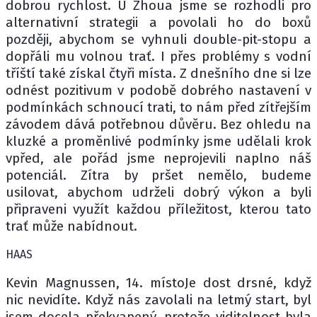
dobrou rychlost. U Zhoua jsme se rozhodli pro
alternativní strategii a povolali ho do boxů
později, abychom se vyhnuli double-pit-stopu a
dopřáli mu volnou trať. I přes problémy s vodní
tříští také získal čtyři místa. Z dnešního dne si lze
odnést pozitivum v podobě dobrého nastavení v
podmínkách schnoucí trati, to nám před zítřejším
závodem dává potřebnou důvěru. Bez ohledu na
kluzké a proměnlivé podmínky jsme udělali krok
vpřed, ale pořád jsme neprojevili naplno náš
potenciál. Zítra by pršet nemělo, budeme
usilovat, abychom udrželi dobrý výkon a byli
připraveni využít každou příležitost, kterou tato
trať může nabídnout.
HAAS
Kevin Magnussen, 14. místoJe dost drsné, když
nic nevidíte. Když nás zavolali na letmý start, byl
jsem docela překvapený, protože viditelnost byla