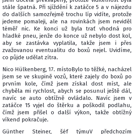
stále špatná. Při sjíždění k zatáčce 5 a v nájezdu
do dalších samozřejmě trochu líp vidíte, protože
jedeme pomaleji, ale na rovinkách jsem neviděl
téměř nic. Ke konci už byla trať vhodná pro
hladké pneu, jenže do konce už nebylo dost kol,
aby se zastávka vyplatila, takže jsem i přes
zvažovanou eventualitu do boxů nejel. Uvidíme,
co půjde udělat zítra.
Nico Hülkenberg, 17. místoBylo to těžké, nacházel
jsem se ve skupině vozů, které zajely do boxů po
prvním kole, čímž jsem získal dost míst, ale
chyběla mi rychlost, abych se posunul ještě dál,
navíc se auto obtížně ovládalo. Navíc jsem v
zatáčce 15 vyjel do štěrku a poškodil podlahu,
čímž jsem přišel o další výkon, takže obtížný
víkend pokračuje.
Günther Steiner, šéf týmuV předchozím