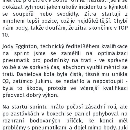
dokázal vyhnout jakémukoliv incidentu s kýmkoli
se soupeřů nebo svodidly. Zítra startuji z
mnohem lepší pozice, což je nejdůležitější. Chybí
nám body, takže doufám, že zítra skončíme v TOP
10.
Jody Egginton, technický ředitelBěhem kvalifikace
na sprint jsme se zaměřili na optimalizaci
pneumatik pro podmínky na trati - ve správné
volbě a ve správný čas, abychom využili měnící se
trati. Danielova kola byla čistá, těsně mu unikla
Q3, zatímco Jukimu se nedařilo a nepostoupil -
byla to škoda, protože ve včerejší kvalifikaci
předvedl dobrý výkon.
Na startu sprintu hrálo počasí zásadní roli, ale
po zastávkách v boxech se Daniel pohyboval na
rozhraní bodovaných příček, ke konci měl
problémy s pneumatikami a dojel mimo body. Juki