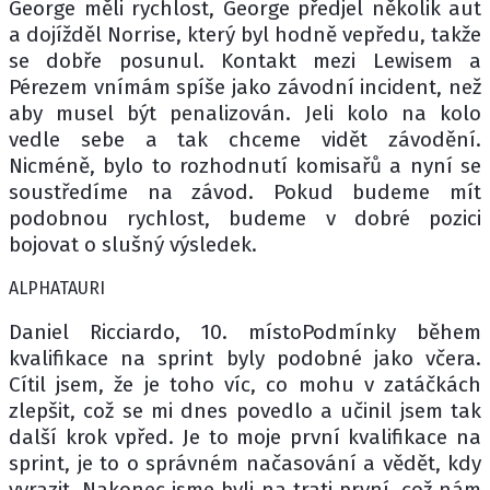
George měli rychlost, George předjel několik aut
a dojížděl Norrise, který byl hodně vepředu, takže
se dobře posunul. Kontakt mezi Lewisem a
Pérezem vnímám spíše jako závodní incident, než
aby musel být penalizován. Jeli kolo na kolo
vedle sebe a tak chceme vidět závodění.
Nicméně, bylo to rozhodnutí komisařů a nyní se
soustředíme na závod. Pokud budeme mít
podobnou rychlost, budeme v dobré pozici
bojovat o slušný výsledek.
ALPHATAURI
Daniel Ricciardo, 10. místoPodmínky během
kvalifikace na sprint byly podobné jako včera.
Cítil jsem, že je toho víc, co mohu v zatáčkách
zlepšit, což se mi dnes povedlo a učinil jsem tak
další krok vpřed. Je to moje první kvalifikace na
sprint, je to o správném načasování a vědět, kdy
vyrazit. Nakonec jsme byli na trati první, což nám