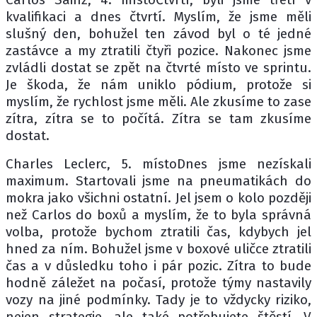
kvalifikaci a dnes čtvrtí. Myslím, že jsme měli
slušný den, bohužel ten závod byl o té jedné
zastávce a my ztratili čtyři pozice. Nakonec jsme
zvládli dostat se zpět na čtvrté místo ve sprintu.
Je škoda, že nám uniklo pódium, protože si
myslím, že rychlost jsme měli. Ale zkusíme to zase
zítra, zítra se to počítá. Zítra se tam zkusíme
dostat.
Charles Leclerc, 5. místoDnes jsme nezískali
maximum. Startovali jsme na pneumatikách do
mokra jako všichni ostatní. Jel jsem o kolo později
než Carlos do boxů a myslím, že to byla správná
volba, protože bychom ztratili čas, kdybych jel
hned za ním. Bohužel jsme v boxové uličce ztratili
čas a v důsledku toho i pár pozic. Zítra to bude
hodně záležet na počasí, protože týmy nastavily
vozy na jiné podmínky. Tady je to vždycky riziko,
nejen strategie, ale také potřebujete štěstí. V