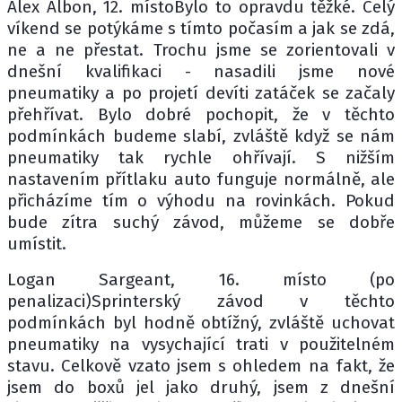
Alex Albon, 12. místoBylo to opravdu těžké. Celý
víkend se potýkáme s tímto počasím a jak se zdá,
ne a ne přestat. Trochu jsme se zorientovali v
dnešní kvalifikaci - nasadili jsme nové
pneumatiky a po projetí devíti zatáček se začaly
přehřívat. Bylo dobré pochopit, že v těchto
podmínkách budeme slabí, zvláště když se nám
pneumatiky tak rychle ohřívají. S nižším
nastavením přítlaku auto funguje normálně, ale
přicházíme tím o výhodu na rovinkách. Pokud
bude zítra suchý závod, můžeme se dobře
umístit.
Logan Sargeant, 16. místo (po
penalizaci)Sprinterský závod v těchto
podmínkách byl hodně obtížný, zvláště uchovat
pneumatiky na vysychající trati v použitelném
stavu. Celkově vzato jsem s ohledem na fakt, že
jsem do boxů jel jako druhý, jsem z dnešní