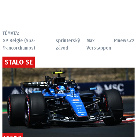
TÉMATA:
GP Belgie (Spa-
sprinterský
Max
F1news.cz
Francorchamps)
závod
Verstappen
STALO SE