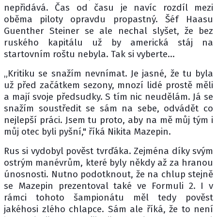
nepřidává. Čas od času je navíc rozdíl mezi
oběma piloty opravdu propastný. Šéf Haasu
Guenther Steiner se ale nechal slyšet, že bez
ruského kapitálu už by americká stáj na
startovním roštu nebyla. Tak si vyberte...
„Kritiku se snažím nevnímat. Je jasné, že tu byla
už před začátkem sezony, mnozí lidé prostě měli
a mají svoje předsudky. S tím nic neudělám. Já se
snažím soustředit se sám na sebe, odvádět co
nejlepší práci. Jsem tu proto, aby na mě můj tým i
můj otec byli pyšní," říká Nikita Mazepin.
Rus si vydobyl pověst tvrďáka. Zejména díky svým
ostrým manévrům, které byly někdy až za hranou
únosnosti. Nutno podotknout, že na chlup stejně
se Mazepin prezentoval také ve Formuli 2. I v
rámci tohoto šampionátu měl tedy pověst
jakéhosi zlého chlapce. Sám ale říká, že to není