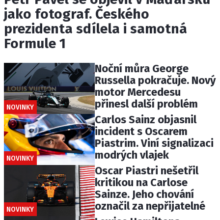
jako fotograf. Českého
prezidenta sdílela i samotná
Formule 1
Noční můra George
Russella pokračuje. Nový
motor Mercedesu
přinesl další problém
NOVINKY
Carlos Sainz objasnil
incident s Oscarem
Piastrim. Viní signalizaci
modrých vlajek
NOVINKY
Oscar Piastri nešetřil
kritikou na Carlose
Sainze. Jeho chování
označil za nepřijatelné
NOVINKY