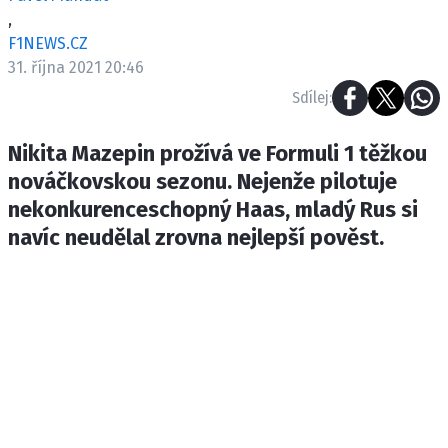
ETICKÝ KODEX
,
KONTAKT
F1NEWS.CZ
31. října 2021 20:46
VYDAVATEL
Sdílej:
INZERCE
OSOBNÍ ÚDAJE / COOKIES
Nikita Mazepin prožívá ve Formuli 1 těžkou
nováčkovskou sezonu. Nejenže pilotuje
nekonkurenceschopný Haas, mladý Rus si
navíc neudělal zrovna nejlepší pověst.
Provozovatelem serveru F1NEWS.cz je
INCORP MEDIA GROUP s.r.o., IČ: 118 23 054