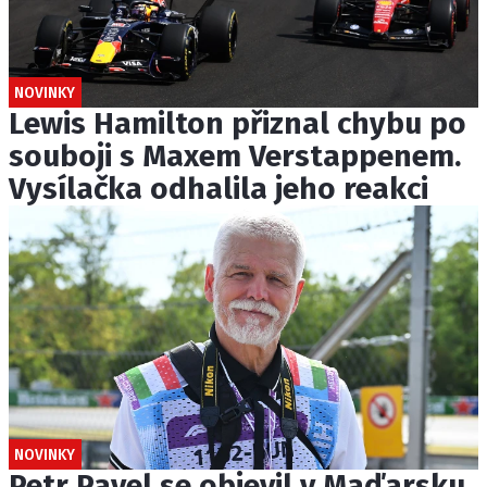
NOVINKY
Lewis Hamilton přiznal chybu po
souboji s Maxem Verstappenem.
Vysílačka odhalila jeho reakci
NOVINKY
Petr Pavel se objevil v Maďarsku