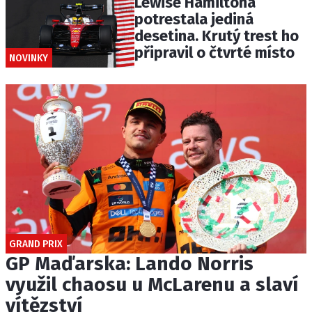
Lewise Hamiltona
potrestala jediná
desetina. Krutý trest ho
připravil o čtvrté místo
NOVINKY
GRAND PRIX
GP Maďarska: Lando Norris
využil chaosu u McLarenu a slaví
vítězství