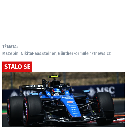
TÉMATA:
Mazepin, Nikita
Haas
Steiner, Günther
Formule 1
F1news.cz
STALO SE