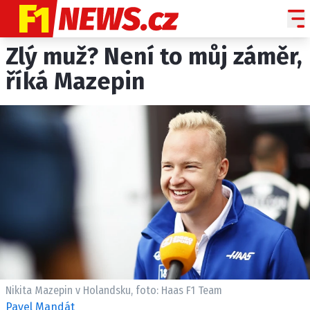
Zlý muž? Není to můj záměr,
NOVINKY
GRAND PRIX
říká Mazepin
PADDOCK LINE
TECHNIKA
HISTORIE GP
PROFILY JEZDCŮ
PROFILY TÝMŮ
ROZHOVORY
OSTATNÍ
SLEDUJTE NÁS NA
|
Nikita Mazepin v Holandsku, foto: Haas F1 Team
Pavel Mandát