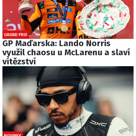
GRAND PRIX
GP Maďarska: Lando Norris
využil chaosu u McLarenu a slaví
vítězství
NOVINKY