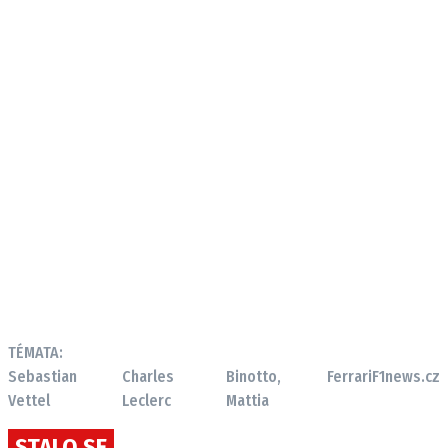
TÉMATA:
Sebastian
Charles
Binotto,
Ferrari
F1news.cz
Vettel
Leclerc
Mattia
STALO SE