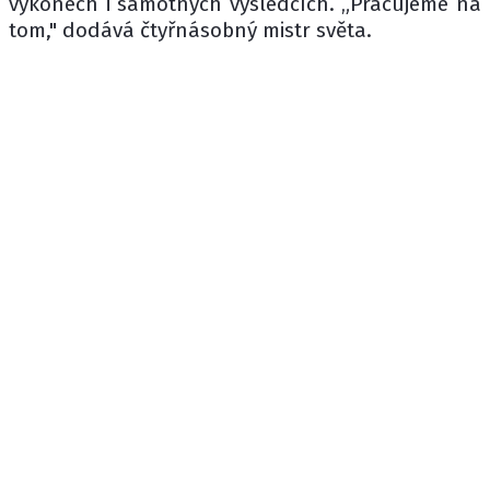
výkonech i samotných výsledcích. „Pracujeme na
tom," dodává čtyřnásobný mistr světa.