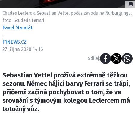
ETICKÝ KODEX
KONTAKT
Charles Leclerc a Sebastian Vettel počas závodu na Nürburgringu,
foto: Scuderia Ferrari
VYDAVATEL
Pavel Mandát
INZERCE
,
OSOBNÍ ÚDAJE / COOKIES
F1NEWS.CZ
27. října 2020 14:16
Sdílej:
Provozovatelem serveru F1NEWS.cz je
Sebastian Vettel prožívá extrémně těžkou
INCORP MEDIA GROUP s.r.o., IČ: 118 23 054
sezonu. Němec hájící barvy Ferrari se trápí,
přičemž začíná pochybovat o tom, že ve
srovnání s týmovým kolegou Leclercem má
totožný vůz.