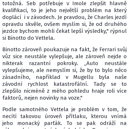
totožná. Seb potřebuje v Imole zlepšit hlavně
kvalifikaci, to je jeho největší problém na který
doplácí i v závodech. Je pravdou, že Charles jezdí
opravdu skvěle, ovšem myslím si, že od druhého
jezdce bychom mohli čekat lepší výsledky," rýpnul
si Binotto do Vettela.
Binotto zároveň poukazuje na fakt, že Ferrari svůj
vůz sice neustále vylepšuje, ale zároveň nejde o
nikterak razantní pokroky. „Auto neustále
vylepšujeme, ale nemyslím si, že by to bylo něco
zásadního, například v Mugellu byla naše
závodní rychlost katastrofální. Tady se to
zlepšilo nicméně z mého pohledu hraje roli více
faktorů, nejen novinky na voze."
Podle samotného Vettela je problém v tom, že
necítí takovou úroveň přítlaku, kterou vnímá
jeho monacký parťák. To se pak odráží na