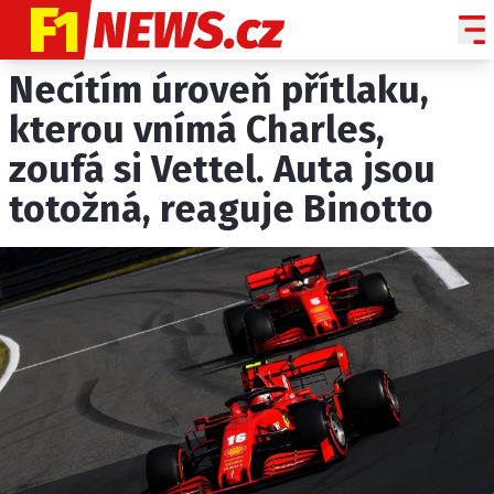
Necítím úroveň přítlaku,
NOVINKY
GRAND PRIX
kterou vnímá Charles,
zoufá si Vettel. Auta jsou
PADDOCK LINE
totožná, reaguje Binotto
TECHNIKA
HISTORIE GP
PROFILY JEZDCŮ
PROFILY TÝMŮ
ROZHOVORY
OSTATNÍ
SLEDUJTE NÁS NA
|