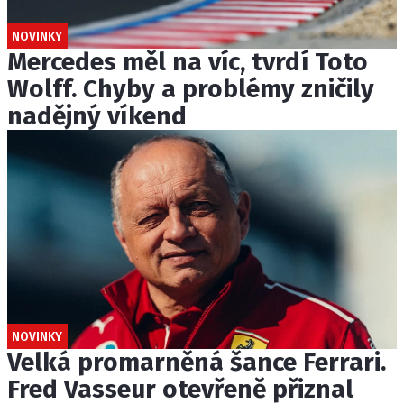
NOVINKY
Mercedes měl na víc, tvrdí Toto
Wolff. Chyby a problémy zničily
nadějný víkend
NOVINKY
Velká promarněná šance Ferrari.
Fred Vasseur otevřeně přiznal