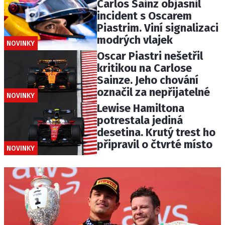
Carlos Sainz objasnil
incident s Oscarem
Piastrim. Viní signalizaci
modrých vlajek
NOVINKY
Oscar Piastri nešetřil
kritikou na Carlose
Sainze. Jeho chování
označil za nepřijatelné
NOVINKY
Lewise Hamiltona
potrestala jediná
desetina. Krutý trest ho
připravil o čtvrté místo
NOVINKY