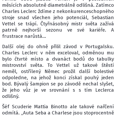
měsících absolutně diametrálně odlišná. Zatímco
Charles Leclerc ždíme z nekonkurenceschopného
stroje snad všechen jeho potenciál, Sebastian
Vettel se trápí. Čtyřnásobný mistr světa zažívá
patrně nejhorší sezonu ve své kariéře. A
frustrace narůstá...
Další olej do ohně přilil závod v Portugalsku.
Charles Leclerc v něm exceloval, odměnou mu
bylo čtvrté místo a dvanáct bodů do tabulky
mistrovství světa. To Vettel už takové štěstí
neměl, ostřílený Němec prožil další bolestivé
odpoledne, na jehož konci získal pouhý jeden
bod. Bývalý šampion se po závodě nechal slyšet,
že jeho vůz je ve srovnání s s tím Leclerca
odlišný.
Šéf Scuderie Mattia Binotto ale takové nařčení
odmítá. „Auta Seba a Charlese jsou stoprocentně