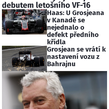
debutem letošního VF-16
ETICKÝ KODEX
KONTAKT
Haas: U Grosjeana
VYDAVATEL
v Kanadě se
INZERCE
nejednalo o
OSOBNÍ ÚDAJE / COOKIES
defekt předního
křídla
Grosjean se vrátí k
nastavení vozu z
Provozovatelem serveru F1NEWS.cz je
Bahrajnu
INCORP MEDIA GROUP s.r.o., IČ: 118 23 054