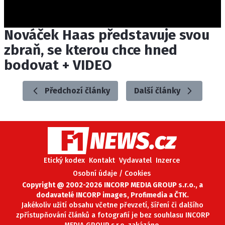
Nováček Haas představuje svou
zbraň, se kterou chce hned
bodovat + VIDEO
Předchozí články
Další články
Etický kodex
Kontakt
Vydavatel
Inzerce
Osobní údaje / Cookies
Copyright @ 2002-2026 INCORP MEDIA GROUP s.r.o., a
dodavatelé INCORP images, Profimedia a ČTK.
Jakékoliv užití obsahu včetne převzetí, šíření či dalšího
zpřístupňování článků a fotografií je bez souhlasu INCORP