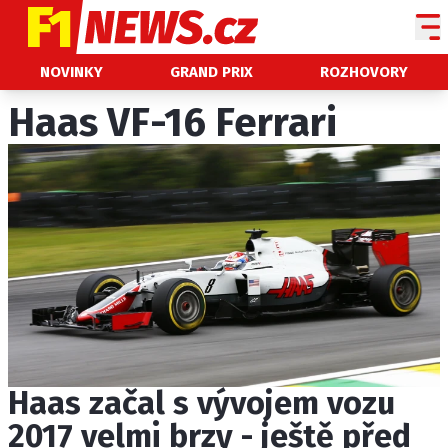
NOVINKY
NOVINKY
GRAND PRIX
ROZHOVORY
GRAND PRIX
Haas VF-16 Ferrari
PADDOCK LINE
TECHNIKA
HISTORIE GP
PROFILY JEZDCŮ
PROFILY TÝMŮ
ROZHOVORY
OSTATNÍ
Haas začal s vývojem vozu
SLEDUJTE NÁS NA
|
2017 velmi brzy - ještě před