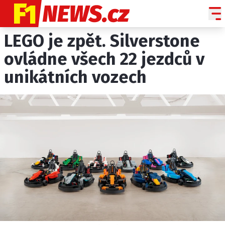
LEGO je zpět. Silverstone
NOVINKY
GRAND PRIX
ovládne všech 22 jezdců v
unikátních vozech
PADDOCK LINE
TECHNIKA
HISTORIE GP
PROFILY JEZDCŮ
PROFILY TÝMŮ
ROZHOVORY
OSTATNÍ
SLEDUJTE NÁS NA
|