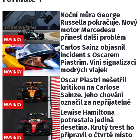
Noční můra George
Russella pokračuje. Nový
motor Mercedesu
přinesl další problém
NOVINKY
Carlos Sainz objasnil
incident s Oscarem
Piastrim. Viní signalizaci
modrých vlajek
NOVINKY
Oscar Piastri nešetřil
kritikou na Carlose
Sainze. Jeho chování
označil za nepřijatelné
NOVINKY
Lewise Hamiltona
potrestala jediná
desetina. Krutý trest ho
připravil o čtvrté místo
NOVINKY