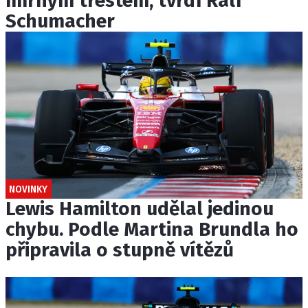
mírným trestem, tvrdí Ralf
Schumacher
NOVINKY
Lewis Hamilton udělal jedinou
chybu. Podle Martina Brundla ho
připravila o stupně vítězů