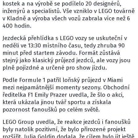
kostek a na výrobě se podílelo 20 designérů,
inženýrů a specialistů. Vše vzniklo v LEGO továrně
v Kladně a výroba všech vozů zabrala více než 6
400 hodin.
Jezdecká přehlídka s LEGO vozy se uskuteční v
neděli ve 13:30 místního času, tedy zhruba 90
minut před startem závodu. Formát zůstává
stejný jako klasický průjezd jezdců, ale vozy jsou
plně pojízdné a určené pro show jízdu.
Podle Formule 1 patřil loňský průjezd v Miami
mezi nejpamátnější momenty sezony. Obchodní
ředitelka F1 Emily Prazer uvedla, že šlo o akci,
která ukázala jinou tvář sportu a získala
pozornost fanoušků po celém světě.
LEGO Group uvedla, že reakce jezdců i fanoušků
byly natolik pozitivní, že bylo přirozené projekt
rozšířit. Julia Goldin dodala, že cílem bylo jít ještě