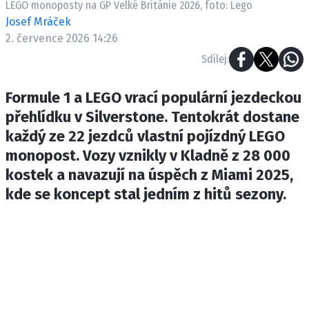
LEGO monoposty na GP Velké Británie 2026, foto: Lego
ETICKÝ KODEX
Josef Mráček
KONTAKT
2. července 2026 14:26
VYDAVATEL
Sdílej:
INZERCE
OSOBNÍ ÚDAJE / COOKIES
Formule 1 a LEGO vrací populární jezdeckou
přehlídku v Silverstone. Tentokrát dostane
každý ze 22 jezdců vlastní pojízdný LEGO
monopost. Vozy vznikly v Kladně z 28 000
Provozovatelem serveru F1NEWS.cz je
kostek a navazují na úspěch z Miami 2025,
INCORP MEDIA GROUP s.r.o., IČ: 118 23 054
kde se koncept stal jedním z hitů sezony.