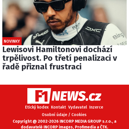
NOVINKY
Lewisovi Hamiltonovi dochází
trpělivost. Po třetí penalizaci v
řadě přiznal frustraci
Etický kodex
Kontakt
Vydavatel
Inzerce
Osobní údaje / Cookies
Copyright @ 2002-2026 INCORP MEDIA GROUP s.r.o., a
dodavatelé INCORP images, Profimedia a ČTK.