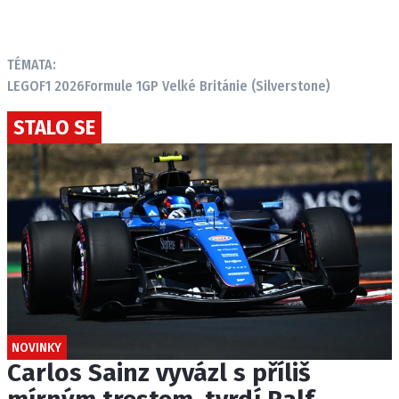
TÉMATA:
LEGO
F1 2026
Formule 1
GP Velké Británie (Silverstone)
STALO SE
NOVINKY
Carlos Sainz vyvázl s příliš