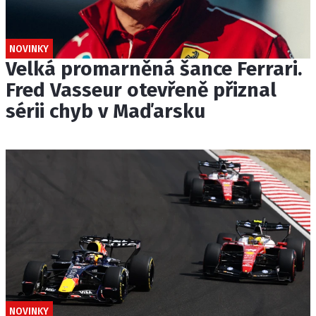
NOVINKY
Velká promarněná šance Ferrari.
Fred Vasseur otevřeně přiznal
sérii chyb v Maďarsku
NOVINKY