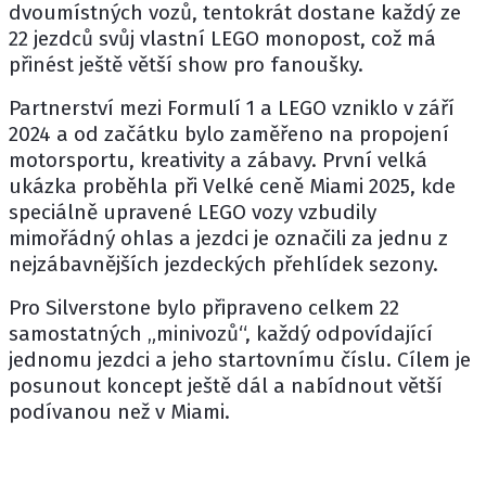
dvoumístných vozů, tentokrát dostane každý ze
22 jezdců svůj vlastní LEGO monopost, což má
přinést ještě větší show pro fanoušky.
Partnerství mezi Formulí 1 a LEGO vzniklo v září
2024 a od začátku bylo zaměřeno na propojení
motorsportu, kreativity a zábavy. První velká
ukázka proběhla při Velké ceně Miami 2025, kde
speciálně upravené LEGO vozy vzbudily
mimořádný ohlas a jezdci je označili za jednu z
nejzábavnějších jezdeckých přehlídek sezony.
Pro Silverstone bylo připraveno celkem 22
samostatných „minivozů“, každý odpovídající
jednomu jezdci a jeho startovnímu číslu. Cílem je
posunout koncept ještě dál a nabídnout větší
podívanou než v Miami.