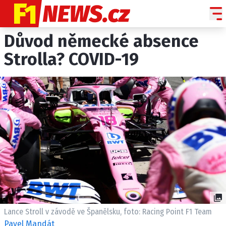
Důvod německé absence
NOVINKY
GRAND PRIX
Strolla? COVID-19
PADDOCK LINE
TECHNIKA
HISTORIE GP
PROFILY JEZDCŮ
PROFILY TÝMŮ
ROZHOVORY
OSTATNÍ
SLEDUJTE NÁS NA
|
Lance Stroll v závodě ve Španělsku, foto: Racing Point F1 Team
Pavel Mandát