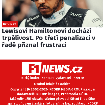
NOVINKY
Lewisovi Hamiltonovi dochází
trpělivost. Po třetí penalizaci v
řadě přiznal frustraci
Etický kodex
Kontakt
Vydavatel
Inzerce
Osobní údaje / Cookies
Copyright @ 2002-2026 INCORP MEDIA GROUP s.r.o., a
dodavatelé INCORP images, Profimedia a ČTK.
Jakékoliv užití obsahu včetne převzetí, šíření či dalšího
zpřístupňování článků a fotografií je bez souhlasu INCORP