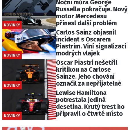
Noční můra George
Russella pokračuje. Nový
motor Mercedesu
přinesl další problém
NOVINKY
Carlos Sainz objasnil
incident s Oscarem
Piastrim. Viní signalizaci
modrých vlajek
NOVINKY
Oscar Piastri nešetřil
kritikou na Carlose
Sainze. Jeho chování
označil za nepřijatelné
NOVINKY
Lewise Hamiltona
potrestala jediná
desetina. Krutý trest ho
připravil o čtvrté místo
NOVINKY