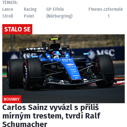
TÉMATA:
Lance
Racing
GP Eifelu
F1news.cz
Formule
Stroll
Point
(Nürburgring)
1
STALO SE
NOVINKY
Carlos Sainz vyvázl s příliš
mírným trestem, tvrdí Ralf
Schumacher