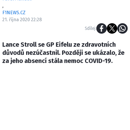
ETICKÝ KODEX
,
KONTAKT
F1NEWS.CZ
21. října 2020 22:28
VYDAVATEL
Sdílej:
INZERCE
OSOBNÍ ÚDAJE / COOKIES
Lance Stroll se GP Eifelu ze zdravotních
důvodů nezúčastnil. Později se ukázalo, že
za jeho absencí stála nemoc COVID-19.
Provozovatelem serveru F1NEWS.cz je
INCORP MEDIA GROUP s.r.o., IČ: 118 23 054