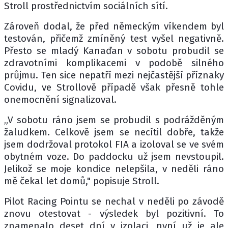
Stroll prostřednictvím sociálních sítí.
Zároveň dodal, že před německým víkendem byl
testován, přičemž zmíněný test vyšel negativně.
Přesto se mladý Kanaďan v sobotu probudil se
zdravotními komplikacemi v podobě silného
průjmu. Ten sice nepatří mezi nejčastější příznaky
Covidu, ve Strollově případě však přesně tohle
onemocnění signalizoval.
„V sobotu ráno jsem se probudil s podrážděným
žaludkem. Celkově jsem se necítil dobře, takže
jsem dodržoval protokol FIA a izoloval se ve svém
obytném voze. Do paddocku už jsem nevstoupil.
Jelikož se moje kondice nelepšila, v neděli ráno
mě čekal let domů," popisuje Stroll.
Pilot Racing Pointu se nechal v neděli po závodě
znovu otestovat - výsledek byl pozitivní. To
znamenalo deset dní v izolaci, nyní už je ale