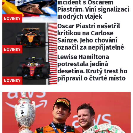
incident s Oscarem
Piastrim. Viní signalizaci
modrých vlajek
NOVINKY
Oscar Piastri nešetřil
kritikou na Carlose
Sainze. Jeho chování
označil za nepřijatelné
NOVINKY
Lewise Hamiltona
potrestala jediná
desetina. Krutý trest ho
připravil o čtvrté místo
NOVINKY