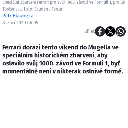
Speciální zbarvení Ferrari pro svůj 1000. závod ve Formuli 1, pro GP
ETICKÝ KODEX
Toskánska, foto: Scuderia Ferrari
KONTAKT
Petr Hlawiczka
VYDAVATEL
8. září 2020 06:05
INZERCE
Sdílej:
OSOBNÍ ÚDAJE / COOKIES
Ferrari dorazí tento víkend do Mugella ve
speciálním historickém zbarvení, aby
oslavilo svůj 1000. závod ve Formuli 1, byť
Provozovatelem serveru F1NEWS.cz je
momentálně není v nikterak oslnivé formě.
INCORP MEDIA GROUP s.r.o., IČ: 118 23 054