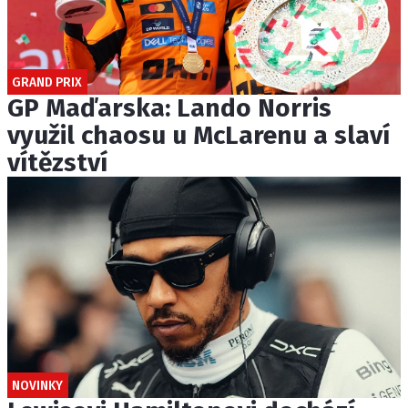
GRAND PRIX
GP Maďarska: Lando Norris
využil chaosu u McLarenu a slaví
vítězství
NOVINKY