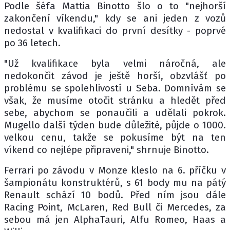
Podle šéfa Mattia Binotto šlo o to "nejhorší
zakončení víkendu," kdy se ani jeden z vozů
nedostal v kvalifikaci do první desítky - poprvé
po 36 letech.
"Už kvalifikace byla velmi náročná, ale
nedokončit závod je ještě horší, obzvlášť po
problému se spolehlivostí u Seba. Domnívám se
však, že musíme otočit stránku a hledět před
sebe, abychom se ponaučili a udělali pokrok.
Mugello další týden bude důležité, půjde o 1000.
velkou cenu, takže se pokusíme být na ten
víkend co nejlépe připraveni," shrnuje Binotto.
Ferrari po závodu v Monze kleslo na 6. příčku v
šampionátu konstruktérů, s 61 body mu na pátý
Renault schází 10 bodů. Před ním jsou dále
Racing Point, McLaren, Red Bull či Mercedes, za
sebou má jen AlphaTauri, Alfu Romeo, Haas a