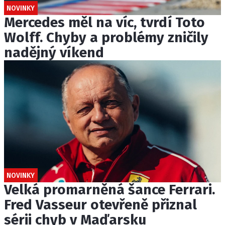
NOVINKY
Mercedes měl na víc, tvrdí Toto
Wolff. Chyby a problémy zničily
nadějný víkend
NOVINKY
Velká promarněná šance Ferrari.
Fred Vasseur otevřeně přiznal
sérii chyb v Maďarsku