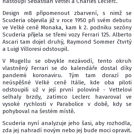
nastoupí Sebastian Vettel a Charles Leclerc.
Design m8 připomenout zbarvení, s nimž se
Scuderia objevila již v roce 1950 při svém debutu
ve Velké ceně Monaka, kam k 2. podniku sezóny
Scuderia přijela se třemi vozy Ferrari 125. Alberto
Ascari tam dojel druhý, Raymond Sommer čtvrtý
a Luigi Villoresi odstoupil.
V Mugellu se obvykle nezávodí, tento okruh
vlastněný Ferrari se do kalendáře dostal díky
pandemii koronaviru. Tým tam dorazí po
neúspěšné Velké ceně Itálie, kde oba piloti
odstoupili už v její první polovině - Vettelovi
selhaly brzdy, zatímco Leclerc havaroval ve
vysoké rychlosti v Parabolice v době, kdy se
pohyboval na šestém místě.
Scuderia nyní analyzuje jeho šasi, aby rozhodla,
zda jej nahradí novým nebo jej bude moci opravit.