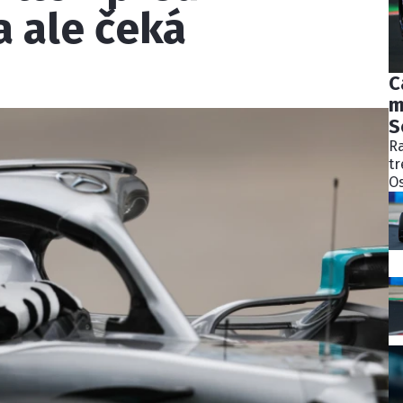
a ale čeká
C
m
S
Ra
tr
Os
bý
ně
ko
Pě
S