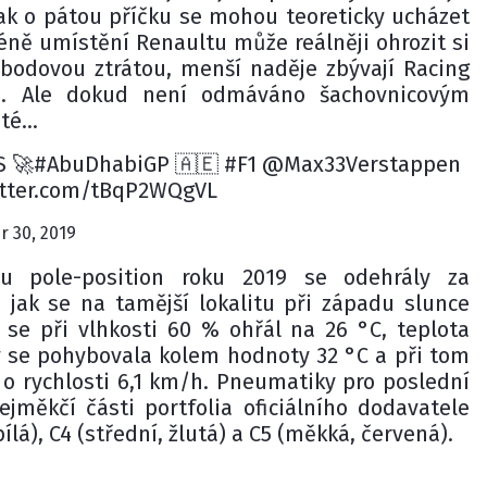
ak o pátou příčku se mohou teoreticky ucházet
éně umístění Renaultu může reálněji ohrozit si
bodovou ztrátou, menší naděje zbývají Racing
o. Ale dokud není odmáváno šachovnicovým
té...
 🚀#AbuDhabiGP 🇦🇪 #F1 @Max33Verstappen
witter.com/tBqP2WQgVL
 30, 2019
u pole-position roku 2019 se odehrály za
jak se na tamější lokalitu při západu slunce
h se při vlhkosti 60 % ohřál na 26 °C, teplota
 se pohybovala kolem hodnoty 32 °C a při tom
 o rychlosti 6,1 km/h. Pneumatiky pro poslední
ejměkčí části portfolia oficiálního dodavatele
 bílá), C4 (střední, žlutá) a C5 (měkká, červená).