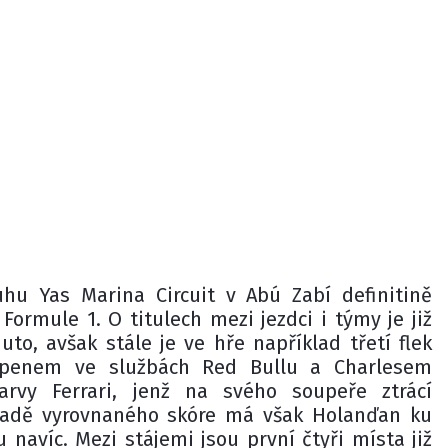
uhu Yas Marina Circuit v Abú Zabí definitině
Formule 1. O titulech mezi jezdci i týmy je již
to, avšak stále je ve hře například třetí flek
penem ve službách Red Bullu a Charlesem
arvy Ferrari, jenž na svého soupeře ztrácí
padě vyrovnaného skóre má však Holanďan ku
navíc. Mezi stájemi jsou první čtyři místa již