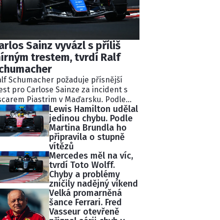
arlos Sainz vyvázl s příliš
írným trestem, tvrdí Ralf
chumacher
lf Schumacher požaduje přísnější
est pro Carlose Sainze za incident s
carem Piastrim v Maďarsku. Podle
Lewis Hamilton udělal
valého pilota Williams ignoroval
jedinou chybu. Podle
kolik modrých vlajek a následně
Martina Brundla ho
lidoval s lídrem závodu.
připravila o stupně
tisekundovou penalizaci považuje
vítězů
chumacher za nedostatečnou.
Mercedes měl na víc,
tvrdí Toto Wolff.
Chyby a problémy
zničily nadějný víkend
Velká promarněná
šance Ferrari. Fred
Vasseur otevřeně