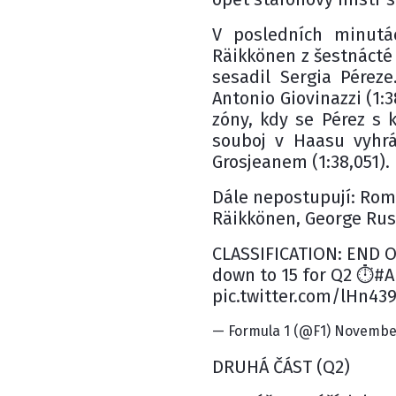
V posledních minutá
Räikkönen z šestnácté 
sesadil Sergia Péreze
Antonio Giovinazzi (1:
zóny, kdy se Pérez s 
souboj v Haasu vyhr
Grosjeanem (1:38,051).
Dále nepostupují: Roma
Räikkönen, George Russ
CLASSIFICATION: END OF
down to 15 for Q2 ⏱️#
pic.twitter.com/lHn4
— Formula 1 (@F1) November
DRUHÁ ČÁST (Q2)