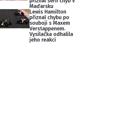
přiznal sérii chyb v
Maďarsku
Lewis Hamilton
přiznal chybu po
souboji s Maxem
Verstappenem.
Vysílačka odhalila
jeho reakci