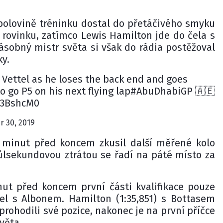
 polovině tréninku dostal do přetáčivého smyku
 rovinku, zatímco Lewis Hamilton jde do čela s
ásobný mistr světa si však do rádia postěžoval
y.
 Vettel as he loses the back end and goes
to go P5 on his next flying lap#AbuDhabiGP 🇦🇪
Xl3BshcM0
 30, 2019
 minut před koncem zkusil další měřené kolo
půlsekundovou ztrátou se řadí na páté místo za
ut před koncem první části kvalifikace pouze
el s Albonem. Hamilton (1:35,851) s Bottasem
prohodili své pozice, nakonec je na první příčce
věta.