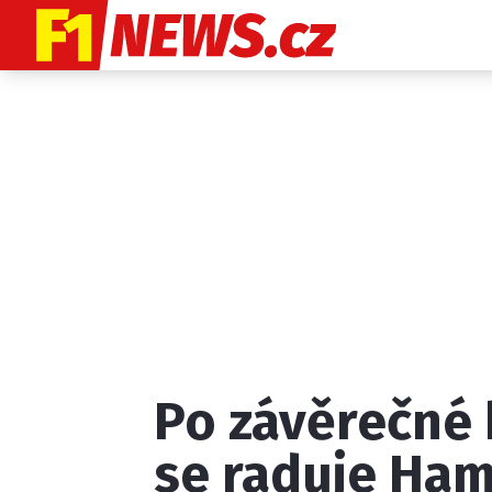
Etický kodex
K
Po závěrečné 
Provozovatelem
se raduje Ham