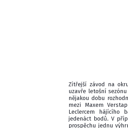
Zítřejší závod na okr
uzavře letošní sezónu 
nějakou dobu rozhodnu
mezi Maxem Verstap
Leclercem hájícího b
jedenáct bodů. V pří
prospěchu jednu výhru 