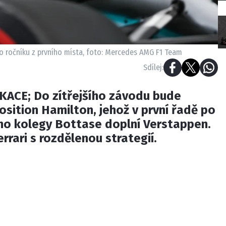
o ročníku z prvního místa, foto: Mercedes AMG F1 Team
Sdílej:
IKACE; Do zítřejšího závodu bude
osition Hamilton, jehož v první řadě po
ého kolegy Bottase doplní Verstappen.
rrari s rozdělenou strategií.