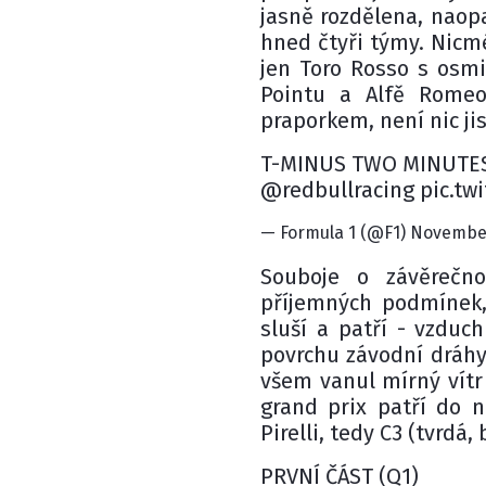
jasně rozdělena, naop
hned čtyři týmy. Nicm
jen Toro Rosso s osmi
Pointu a Alfě Rome
praporkem, není nic jis
T-MINUS TWO MINUTES
@redbullracing pic.t
— Formula 1 (@F1) November
Souboje o závěrečno
příjemných podmínek, 
sluší a patří - vzduc
povrchu závodní dráhy
všem vanul mírný vítr
grand prix patří do n
Pirelli, tedy C3 (tvrdá,
PRVNÍ ČÁST (Q1)