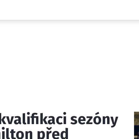
Novinky
Grand Prix
Rozhovory
Ostatní
Paddock Line
Technika
Historie GP
Profily jezdců
Profily týmů
ontakt
Vydavatel
Inzerce
Osobní údaje / Cookies
kvalifikaci sezóny
 serveru F1NEWS.cz je INCORP MEDIA GROUP s.r.o., IČ: 118 2
ilton před