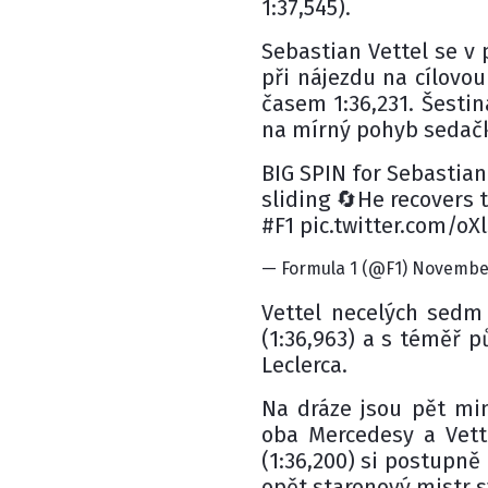
1:37,545).
Sebastian Vettel se v
při nájezdu na cílovou
časem 1:36,231. Šestin
na mírný pohyb sedačk
BIG SPIN for Sebastian
sliding 🔄He recovers 
#F1 pic.twitter.com/o
— Formula 1 (@F1) November
Vettel necelých sedm
(1:36,963) a s téměř 
Leclerca.
Na dráze jsou pět min
oba Mercedesy a Vett
(1:36,200) si postupně 
opět staronový mistr s