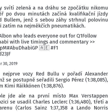
y svítí zelená a na dráhu se zpočátku nikomu
ř po dvou minutách začíná kvalifikační jízdy
d Bullem, jenž s sebou záhy strhnul polovinu
ni zatím na nejměkčích pneumatikách.
 Albon who leads everyone out for Q1Follow
habi with live timings and commentary >>
ApM#AbuDhabiGP 🇦🇪 #F1
d23JF
 30, 2019
y nejprve vozy Red Bullu v pořadí Alexander
mž se postupně seřadili Sergio Pérez (1:38,085),
m Kimi Räikkönen (1:38,876).
le jde ale na první místo Max Verstappen
zici se usadil Charles Leclerc (1:36,480), třetí a
Larenu (Carlos Sainz 1:37,358 a Lando Norris