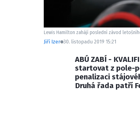
Lewis Hamilton zahájí poslední závod letošníh
Jiří Izer
30. listopadu 2019 15:21
ABÚ ZABÍ - KVALIF
startovat z pole-p
penalizaci stájov
Druhá řada patří Fe