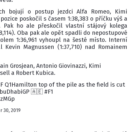
ch bojují o postup jezdci Alfa Romeo, Kimi
pozice poskočil s časem 1:38,383 o příčku výš a
. Pak ho ale přeskočil vlastní stájový kolega
38,114). Oba pak ale opět spadli do nepostupové
kolem 1:36,961 vyhoupl na šesté místo. Interní
ál Kevin Magnussen (1:37,710) nad Romainem
in Grosjean, Antonio Giovinazzi, Kimi
ell a Robert Kubica.
 Q1Hamilton top of the pile as the field is cut
AbuDhabiGP 🇦🇪 #F1
39zMGp
 30, 2019