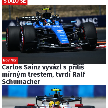
STALO SE
NOVINKY
Carlos Sainz vyvázl s příliš
mírným trestem, tvrdí Ralf
Schumacher