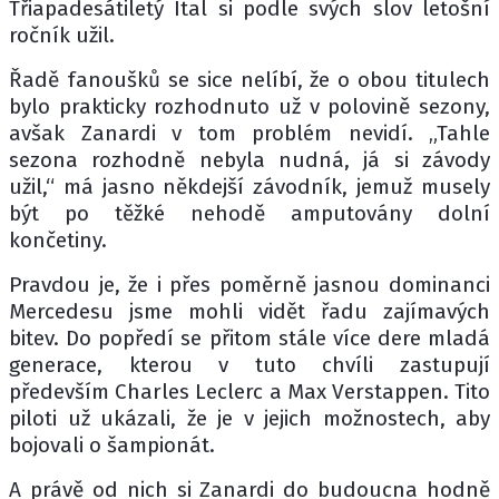
Třiapadesátiletý Ital si podle svých slov letošní
ročník užil.
Řadě fanoušků se sice nelíbí, že o obou titulech
bylo prakticky rozhodnuto už v polovině sezony,
avšak Zanardi v tom problém nevidí. „Tahle
sezona rozhodně nebyla nudná, já si závody
užil,“ má jasno někdejší závodník, jemuž musely
být po těžké nehodě amputovány dolní
končetiny.
Pravdou je, že i přes poměrně jasnou dominanci
Mercedesu jsme mohli vidět řadu zajímavých
bitev. Do popředí se přitom stále více dere mladá
generace, kterou v tuto chvíli zastupují
především Charles Leclerc a Max Verstappen. Tito
piloti už ukázali, že je v jejich možnostech, aby
bojovali o šampionát.
A právě od nich si Zanardi do budoucna hodně