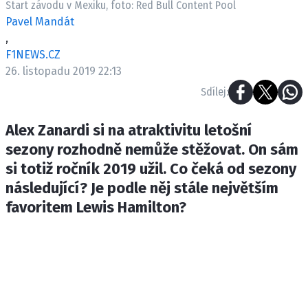
Start závodu v Mexiku, foto: Red Bull Content Pool
ETICKÝ KODEX
Pavel Mandát
KONTAKT
,
VYDAVATEL
F1NEWS.CZ
INZERCE
26. listopadu 2019 22:13
OSOBNÍ ÚDAJE / COOKIES
Sdílej:
Alex Zanardi si na atraktivitu letošní
sezony rozhodně nemůže stěžovat. On sám
Provozovatelem serveru F1NEWS.cz je
si totiž ročník 2019 užil. Co čeká od sezony
INCORP MEDIA GROUP s.r.o., IČ: 118 23 054
následující? Je podle něj stále největším
favoritem Lewis Hamilton?