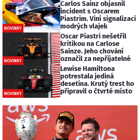
Carlos Sainz objasnil
incident s Oscarem
Piastrim. Viní signalizaci
modrých vlajek
NOVINKY
Oscar Piastri nešetřil
kritikou na Carlose
Sainze. Jeho chování
označil za nepřijatelné
NOVINKY
Lewise Hamiltona
potrestala jediná
desetina. Krutý trest ho
připravil o čtvrté místo
NOVINKY