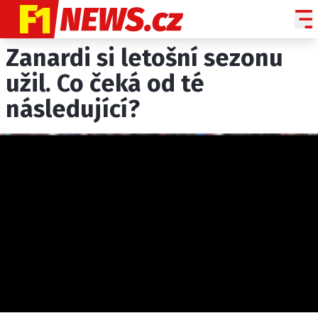
Zanardi si letošní sezonu
NOVINKY
GRAND PRIX
užil. Co čeká od té
následující?
PADDOCK LINE
TECHNIKA
HISTORIE GP
PROFILY JEZDCŮ
PROFILY TÝMŮ
ROZHOVORY
OSTATNÍ
SLEDUJTE NÁS NA
|