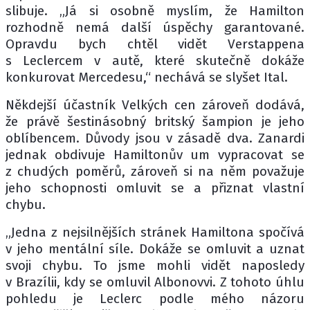
slibuje. „Já si osobně myslím, že Hamilton
rozhodně nemá další úspěchy garantované.
Opravdu bych chtěl vidět Verstappena
s Leclercem v autě, které skutečně dokáže
konkurovat Mercedesu,“ nechává se slyšet Ital.
Někdejší účastník Velkých cen zároveň dodává,
že právě šestinásobný britský šampion je jeho
oblíbencem. Důvody jsou v zásadě dva. Zanardi
jednak obdivuje Hamiltonův um vypracovat se
z chudých poměrů, zároveň si na něm považuje
jeho schopnosti omluvit se a přiznat vlastní
chybu.
„Jedna z nejsilnějších stránek Hamiltona spočívá
v jeho mentální síle. Dokáže se omluvit a uznat
svoji chybu. To jsme mohli vidět naposledy
v Brazílii, kdy se omluvil Albonovvi. Z tohoto úhlu
pohledu je Leclerc podle mého názoru