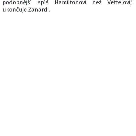
podobnější spíš Hamiltonovi než Vettelovi,“
ukončuje Zanardi.