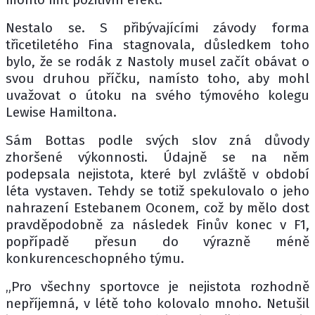
Nestalo se. S přibývajícími závody forma
třicetiletého Fina stagnovala, důsledkem toho
bylo, že se rodák z Nastoly musel začít obávat o
svou druhou příčku, namísto toho, aby mohl
uvažovat o útoku na svého týmového kolegu
Lewise Hamiltona.
Sám Bottas podle svých slov zná důvody
zhoršené výkonnosti. Údajně se na něm
podepsala nejistota, které byl zvláště v období
léta vystaven. Tehdy se totiž spekulovalo o jeho
nahrazení Estebanem Oconem, což by mělo dost
pravděpodobně za následek Finův konec v F1,
popřípadě přesun do výrazně méně
konkurenceschopného týmu.
„Pro všechny sportovce je nejistota rozhodně
nepříjemná, v létě toho kolovalo mnoho. Netušil