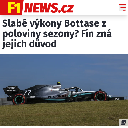
Slabé výkony Bottase z
NOVINKY
GRAND PRIX
poloviny sezony? Fin zná
jejich důvod
PADDOCK LINE
TECHNIKA
HISTORIE GP
PROFILY JEZDCŮ
PROFILY TÝMŮ
ROZHOVORY
OSTATNÍ
SLEDUJTE NÁS NA
|