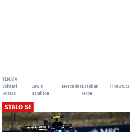
TÉMATA:
Valtteri
Lewis
Mercedes
Esteban
F1news.cz
Bottas
Hamilton
Ocon
STALO SE