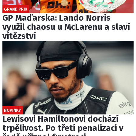
GRAND PRIX
GP Maďarska: Lando Norris
využil chaosu u McLarenu a slaví
vítězství
NOVINKY
Lewisovi Hamiltonovi dochází
trpělivost. Po třetí penalizaci v