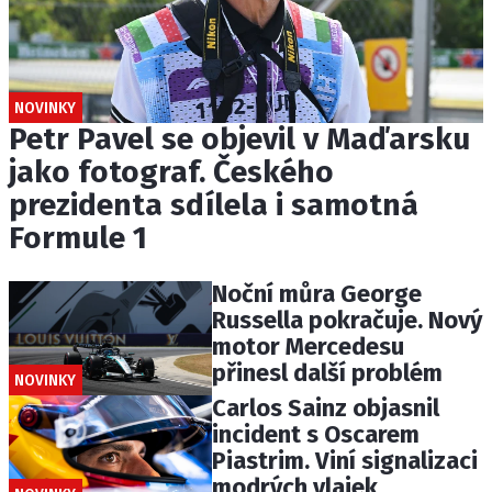
NOVINKY
Petr Pavel se objevil v Maďarsku
jako fotograf. Českého
prezidenta sdílela i samotná
Formule 1
Noční můra George
Russella pokračuje. Nový
motor Mercedesu
přinesl další problém
NOVINKY
Carlos Sainz objasnil
incident s Oscarem
Piastrim. Viní signalizaci
modrých vlajek