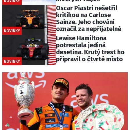
NOVINKY
Oscar Piastri nešetřil
kritikou na Carlose
Sainze. Jeho chování
označil za nepřijatelné
NOVINKY
Lewise Hamiltona
potrestala jediná
desetina. Krutý trest ho
připravil o čtvrté místo
NOVINKY