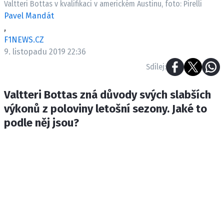
Valtteri Bottas v kvalifikaci v americkém Austinu, foto: Pirelli
ETICKÝ KODEX
Pavel Mandát
KONTAKT
,
VYDAVATEL
F1NEWS.CZ
INZERCE
9. listopadu 2019 22:36
OSOBNÍ ÚDAJE / COOKIES
Sdílej:
Valtteri Bottas zná důvody svých slabších
výkonů z poloviny letošní sezony. Jaké to
Provozovatelem serveru F1NEWS.cz je
podle něj jsou?
INCORP MEDIA GROUP s.r.o., IČ: 118 23 054