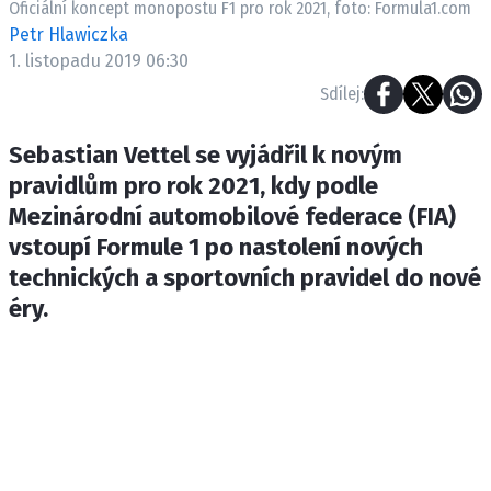
Oficiální koncept monopostu F1 pro rok 2021, foto: Formula1.com
ETICKÝ KODEX
Petr Hlawiczka
KONTAKT
1. listopadu 2019 06:30
VYDAVATEL
Sdílej:
INZERCE
OSOBNÍ ÚDAJE / COOKIES
Sebastian Vettel se vyjádřil k novým
pravidlům pro rok 2021, kdy podle
Mezinárodní automobilové federace (FIA)
vstoupí Formule 1 po nastolení nových
Provozovatelem serveru F1NEWS.cz je
technických a sportovních pravidel do nové
INCORP MEDIA GROUP s.r.o., IČ: 118 23 054
éry.