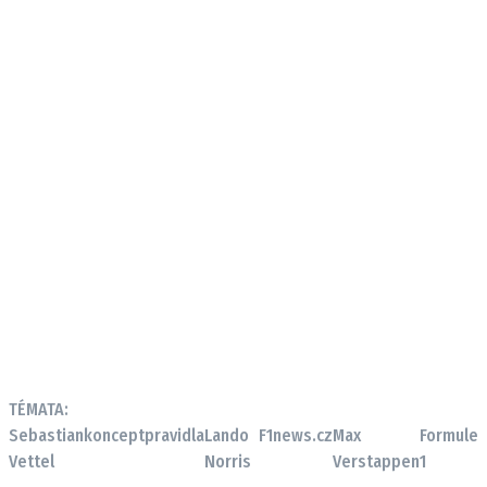
TÉMATA:
Sebastian
koncept
pravidla
Lando
F1news.cz
Max
Formule
Vettel
Norris
Verstappen
1