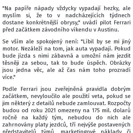
"Na papíře nápady vždycky vypadají hezky, ale
myslím si, že to v nadcházejících týdnech
dostane konkrétnější obrysy," uvádí pilot Ferrari
před začátkem závodního víkendu v Austinu.
Se vším ale spokojený není: "Líbil by se mi jiný
motor. Nezáleží na tom, jak auta vypadají. Pokud
bude jízda s nimi zábavná a umožní nám jezdit
těsněji za sebou, tak to bude úspěch. Obrázky
jsou jedna věc, ale až čas nám toho prozradí
více."
Podle Ferrari jsou zveřejněná pravidla dobrým
začátkem, nevyloučilo ale použití veta, pokud se
jim některý z detailů nebude zamlouvat. Rozpočty
budou od roku 2021 omezeny na 175 mil. dolarů
ročně na každý tým, nebudou do nich ale
zahrnovány platy jezdců, tří nejvýše postavených
představitelů týmů, marketingové náklady či