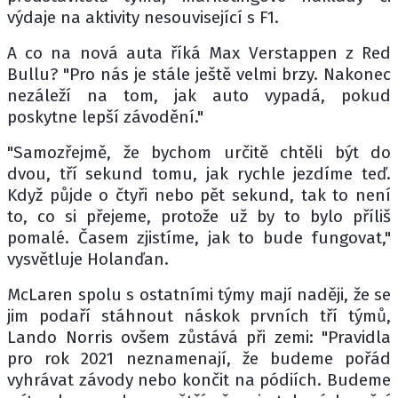
výdaje na aktivity nesouvisející s F1.
A co na nová auta říká Max Verstappen z Red
Bullu? "Pro nás je stále ještě velmi brzy. Nakonec
nezáleží na tom, jak auto vypadá, pokud
poskytne lepší závodění."
"Samozřejmě, že bychom určitě chtěli být do
dvou, tří sekund tomu, jak rychle jezdíme teď.
Když půjde o čtyři nebo pět sekund, tak to není
to, co si přejeme, protože už by to bylo příliš
pomalé. Časem zjistíme, jak to bude fungovat,"
vysvětluje Holanďan.
McLaren spolu s ostatními týmy mají naději, že se
jim podaří stáhnout náskok prvních tří týmů,
Lando Norris ovšem zůstává při zemi: "Pravidla
pro rok 2021 neznamenají, že budeme pořád
vyhrávat závody nebo končit na pódiích. Budeme