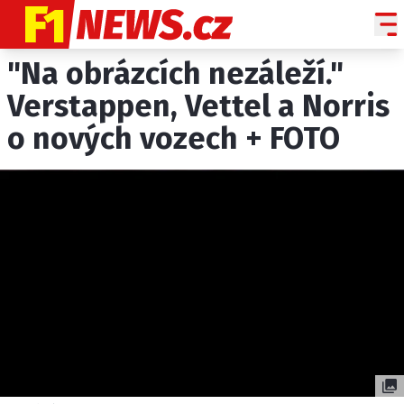
"Na obrázcích nezáleží."
NOVINKY
GRAND PRIX
Verstappen, Vettel a Norris
o nových vozech + FOTO
PADDOCK LINE
TECHNIKA
HISTORIE GP
PROFILY JEZDCŮ
PROFILY TÝMŮ
ROZHOVORY
OSTATNÍ
SLEDUJTE NÁS NA
|