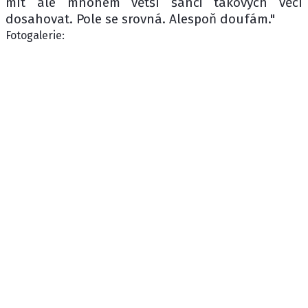
mít ale mnohem větší šanci takových věcí
dosahovat. Pole se srovná. Alespoň doufám."
Fotogalerie: