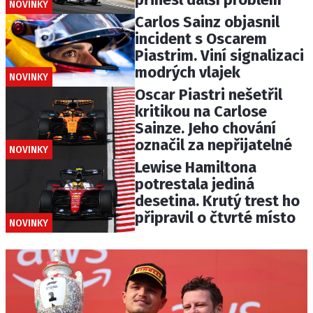
NOVINKY
Carlos Sainz objasnil
incident s Oscarem
Piastrim. Viní signalizaci
modrých vlajek
NOVINKY
Oscar Piastri nešetřil
kritikou na Carlose
Sainze. Jeho chování
označil za nepřijatelné
NOVINKY
Lewise Hamiltona
potrestala jediná
desetina. Krutý trest ho
připravil o čtvrté místo
NOVINKY