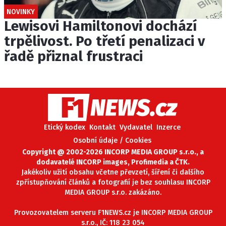
NOVINKY
Lewisovi Hamiltonovi dochází
trpělivost. Po třetí penalizaci v
řadě přiznal frustraci
Etický kodex
Kontakt
Vydavatel
Inzerce
Osobní údaje / Cookies
Copyright @ 2002-2026 INCORP MEDIA GROUP s.r.o., a
dodavatelé INCORP images, Profimedia a ČTK.
Jakékoliv užití obsahu včetne převzetí, šíření či dalšího
zpřístupňování článků a fotografií je bez souhlasu INCORP
MEDIA GROUP s.r.o. zakázáno.
Provozovatelem serveru F1NEWS.cz je INCORP MEDIA GROUP
s.r.o., IČ: 118 23 054